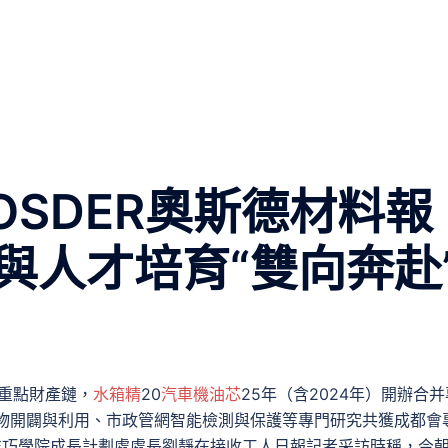
OSDER奧斯德材料報
與人才培育“雙向奔赴
條重點財產鏈，
水箱精
20
汽車機油芯
25年（含2024年）開辦合并
產物開闢與利用、市政管網智能檢測與保護等專門研究共獲成都會
作技巧學院成長計劃處處長劉靜在接收工人日報記者采訪時稱，今