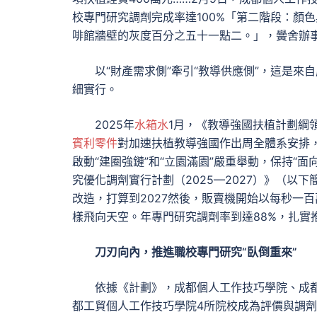
校專門研究調劑完成率達100%「第二階段：顏
啡館牆壁的灰度百分之五十一點二。」，黌舍辦
以“財產需求側”牽引“教導供應側”，這是來
細實行。
2025年
水箱水
1月，《教導強國扶植計劃綱領
賓利零件
對加速扶植教導強國作出周全體系安排
啟動“建圈強鏈”和“立園滿園”嚴重舉動，保持“
究優化調劑實行計劃（2025—2027）》（以下
改造，打算到2027然後，販賣機開始以每秒一
樣飛向天空。年專門研究調劑率到達88%，扎實
刀刃向內，推進職校專門研究“臥倒重來”
依據《計劃》，成都個人工作技巧學院、成
都工貿個人工作技巧學院4所院校成為評價與調劑