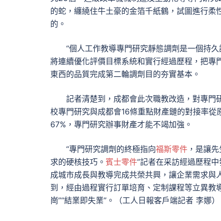
的蛇，纏繞住牛土豪的金箔千紙鶴，試圖進行柔性
的。
“個人工作教導專門研究靜態調劑是一個持久
將連續優化評價目標系統和實行經過歷程，把專
東西的品質完成第二輪調劑目的夯實基本。
記者清楚到，成都會此次職教改造，對專門研
校專門研究與成都會16條重點財產鏈的對接率從原
67%，專門研究辦事財產才能不竭加強。
“專門研究調劑的終極指向
福斯零件
，是讓先
求的硬核技巧。
賓士零件
”記者在采訪經過歷程中
成城市成長與教導完成共榮共興，讓企業需求與人
到，經由過程實行訂單培育、定制課程等立異教
崗”“結業即失業”。（工人日報客戶端記者 李娜）