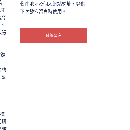
務
郵件地址及個人網站網址，以供
人才
下次發佈留言時使用。
培育
區、
取張
。
點鏈
與終
園區
院校
門研
優雅