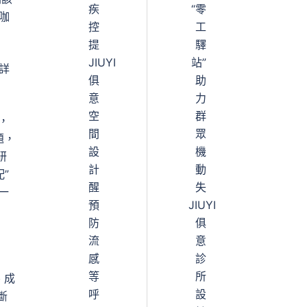
疾
“零
咖
控
工
提
驛
JIUYI
站”
詳
俱
助
意
力
空
群
，
間
眾
題，
設
機
研
計
動
”
醒
失
一
預
JIUYI
防
俱
流
意
感
診
等
所
、成
呼
設
斷