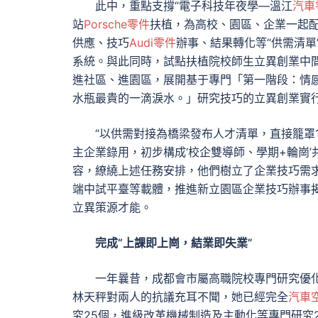
此中，重點支撐“電子科技年夜學—溫江
汽車
站
Porsche零件
扶植，為高校、園區、企業一起
供應、技巧
Audi零件
辦事、結果轉化等“供需清單
系統。與此同時，試點扶植院校師生立異創業中間
進社區、進園區，展開基于專門「第一階段：情
水瓶最貴的一滴淚水。」研究技巧的立異創業實行
“以供需對接為橋梁發布人才清單，直接籠罩1
主企業錄用，初步構成‘
校企雙導師、學期+輪崗
容，繚繞上述任務安排，他們樹立了企業技巧需
端中試平臺等載體，推進新立園區企業技巧辦事揭
立異策源才能。
完成“上課即上崗，結業即失業”
一年曩昔，成都會市屬高職院校專門研究優
林天秤對兩人的抗議充耳不聞，她已經完全
汽車
究25個，進級改革機械制造及主動化等專門研究