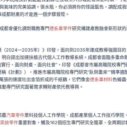
色與氣味的完美協調。張水瓶，你必須將你的怪誕藍色，調配成我
事成都財產的才能進一個步驟晉陞。
自成都會優化調劑職教專門
德系車零件
研究構建產教融會新形狀的
（2024—2035年）》印發，面向到2035年建成教導強國目的
，明白提出加速扶植古代個人工作教導系統。成都會面臨多重命
面向實行、面向財產、面向社會”，印發《成都會市屬高職院校專門
簡稱《計劃》），推進市屬高職院校專門研究“臥倒重來”“精準適配
百萬張的速度吐出金箔折成的千紙鶴，它們像金
德系車材料
色蝗蟲
推動專門研究圍著需求轉財產依托教導興。
都農
汽車零件
業科技個人工作學院、成都產業個人工作技巧學院
奧迪零件
重要對象，觸及162個招生專門研究全籠罩、全周期診