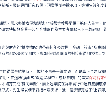
制衡。緊缺專門研究13個，現實調劑率達40%，逾額告竣年度
課題，需求多輪攻堅和調試。”成都會教導
局
相干擔任人先容，
門研究扶植與企業一起配合情形作為主要考量歸入下一輪評價，
究與財產的“精準適配”也帶來極年夜增進。今朝，該市4所高職
有的53%晉陞至66%，與35個財產園區的對接率從59%進步到
生們從黌舍結業時，手握的不再是一紙文憑，而是真正合適時期
發明，在這場“換血式”改造過程中，成都會的目的是完
保時捷零
才培育完成“雙向奔赴”，而上述學院在詳細實行中逼真感觸感
導形式，先生得以精準對接市場需求，進一個步驟完成了“上課即