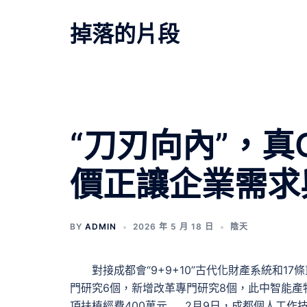
跳
至
掉落的片段
主
要
內
容
文
“刀刃向內”，真
章
價正讓企業需求
導
覽
BY
ADMIN
2026 年 5 月 18 日
陰天
對接成都會“9+9+10”古代化財產系統和17
門研究6個，新增改革專門研究8個，此中智能
項扶植經費400萬元……2月9日，成都個人工