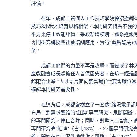
評價。
往年，成都工貿個人工作技巧學院停招撤銷
技巧3小我才培育規格相似、專門研究特點不強的專
平方米停止效能評價，采取新增模塊、體系進級
專門研究講授與社會培訓應用，實行“重點幫扶+
業。
成都工他們的力量不再是攻擊，而變成了林
產教融會成長處擔任人曾保國先容，在這一經過歷
起配合企業”“人才培育面向要害職位”“要害職位
確認專門研究需要性。
在這背后，成都會樹立了一套像“路況電子訊
布局。對需求萎縮的“紅牌”專門研究，果斷開辦
的專門研究，停止合并；同時，對準人工智能、高
專門研究亮“紅牌”（占比13%），27個專門研
義，開始在空中混亂地盤旋。黃牌”（占比17%