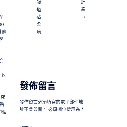
吸
計
道
業
沾
程
染
0
病
其他
學
院
一
，以
發佈留言
研究
發佈留言必須填寫的電子郵件地
點
址不會公開。
必填欄位標示為
*
1個