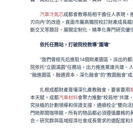
汽車冷氣芯
成都會教導局相干擔任人表現，推
刃向內”的改造，直面市屬高職院校訂財產成長趨
斷交叉等題目，展開定制化、精準化專門研究優
依托任務站，打破院校教導“圍墻”
“我們曾經先后進駐14個財產園區，派出的都
院依托“立園滿園”任務站，出力推進黨建共建、
“融進園區、融通資本、深化融會”的“教園融會”
扎根成都財產膏壤深化產教融會，要害要用
本天賦。成都
汽車材料
會聚力推動“校局地”共建
究扶植的計劃領導和保證支撐，通順校企“雙向活
門她那間咖啡館，所有的物品都必須遵循嚴格的
合。研究群與區域經濟社會成長需求的適配度和