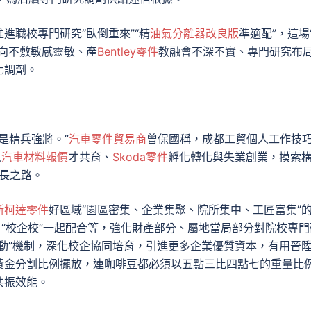
進職校專門研究“臥倒重來”“精
油氣分離器改良版
準適配”，這場
向不敷敏感靈敏、產
Bentley零件
教融會不深不實、專門研究布
化調劑。
是精兵強將。”
汽車零件貿易商
曾保國稱，成都工貿個人工作技
人
汽車材料報價
才共育、
Skoda零件
孵化轉化與失業創業，摸索
成長之路。
斯柯達零件
好區域“園區密集、企業集聚、院所集中、工匠富集”
、“校企校”一起配合等，強化財產部分、屬地當局部分對院校專門
動”機制，深化校企協同培育，引進更多企業優質資本，有用晉
黃金分割比例擺放，連咖啡豆都必須以五點三比四點七的重量比
共振效能。