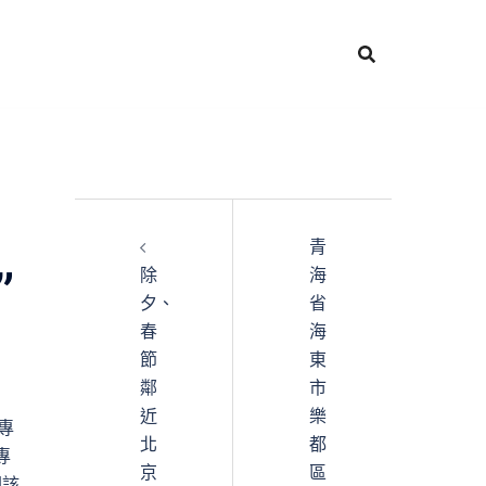
青
”
除
海
夕、
省
春
海
節
東
鄰
市
近
樂
專
北
都
專
京
區
朝該