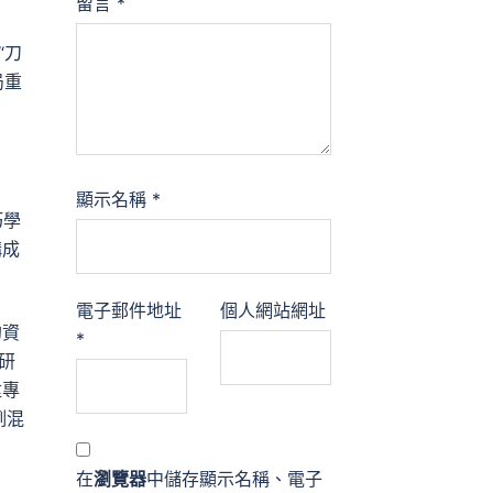
留言
*
“刀
局重
顯示名稱
*
巧學
構成
電子郵件地址
個人網站網址
的資
*
研
陞專
例混
在
瀏覽器
中儲存顯示名稱、電子