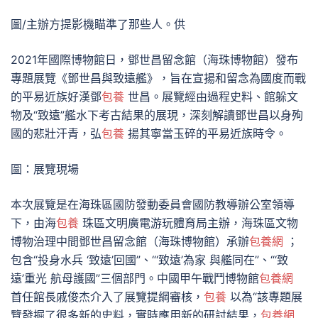
圖/主辦方提影機瞄準了那些人。供
2021年國際博物館日，鄧世昌留念館（海珠博物館）發布
專題展覽《鄧世昌與致遠艦》，旨在宣揚和留念為國度而戰
的平易近族好漢鄧
包養
世昌。展覽經由過程史料、館躲文
物及“致遠”艦水下考古結果的展現，深刻解讀鄧世昌以身殉
國的悲壯汗青，弘
包養
揚其寧當玉碎的平易近族時令。
圖：展覽現場
本次展覽是在海珠區國防發動委員會國防教導辦公室領導
下，由海
包養
珠區文明廣電游玩體育局主辦，海珠區文物
博物治理中間鄧世昌留念館（海珠博物館）承辦
包養網
；
包含“投身水兵 ‘致遠’回國”、“‘致遠’為家 與艦同在”、“‘致
遠’重光 航母護國”三個部門。中國甲午戰鬥博物館
包養網
首任館長戚俊杰介入了展覽提綱審核，
包養
以為“該專題展
覽發掘了很多新的史料，實時應用新的研討結果，
包養網