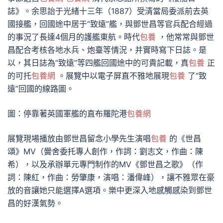
誌》。余思詒于光緒十三年（1887）受清當局委派前去英
國接艦，回國途中居于“致遠”艦，與鄧世昌等官兵配合經過
的事況了長達4個月的護艦東航。時代
包養
，他常常與鄧世
昌配合考核各地水兵、炮臺等情況，并實時寫下日誌。是
以，其日誌為“致遠”等四艦回國途中的可貴記載，真
包養
正
的可托
包養網
。展覽中以電子屏直不雅地展現
包養
了“致
遠”回國的線路圖。
圖：停靠著英國軍艦的直布羅陀港
包養網
展覽現場播放由鄧世昌留念小學先生演唱
包養
的《世昌
頌》MV（黌舍委托專人創作，作詞：劉志文，作曲：陳
希），以及承辦單元專門制作的MV《鄧世昌之歌》（作
詞：陳紅，作曲：勞肇康，演唱：潘偉峰），讓不雅眾在豪
放的音讓她只能選擇A選項。樂中更深入地感觸感染到鄧世
昌的好漢氣勢。