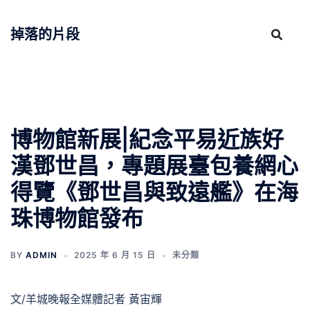
跳
至
掉落的片段
主
要
內
容
博物館新展|紀念平易近族好
漢鄧世昌，專題展臺包養網心
得覽《鄧世昌與致遠艦》在海
珠博物館發布
BY
ADMIN
2025 年 6 月 15 日
未分類
文/羊城晚報全媒體記者 黃宙輝