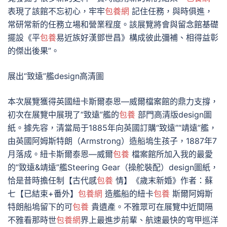
表現了該館不忘初心，牢牢
包養網
記住任務，與時俱進，
常研常新的任務立場和營業程度。該展覽將會與留念館基礎
擺設《平
包養
易近族好漢鄧世昌》構成彼此彌補、相得益彰
的傑出後果”。
展出“致遠”艦design高清圖
本次展覽獲得英國紐卡斯爾泰恩—威爾檔案館的鼎力支撐，
初次在展覽中展現了“致遠”艦的
包養
部門高清版design圖
紙。據先容，清當局于1885年向英國訂購“致遠”“靖遠”艦，
由英國阿姆斯特朗（Armstrong）造船塢生孩子，1887年7
月落成。紐卡斯爾泰恩—威爾
包養
檔案館所加入我的最愛
的“致遠&靖遠”艦Steering Gear（操舵裝配）design圖紙，
恰是昔時擔任制【古代感
包養
情】《歲末新婚》作者：蘇
七【已結束+番外】
包養網
造艦船的紐卡
包養
斯爾阿姆斯
特朗船塢留下的可
包養
貴遺產。不雅眾可在展覽中近間隔
不雅看那時世
包養網
界上最進步前輩、航速最快的穹甲巡洋