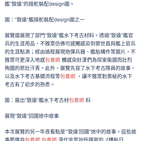
艦“致遠”的操舵裝配design圖。
圖：“致遠”艦操舵裝配design圖之一
展覽還展現了部門“致遠”艦水下考古材料。透過“致遠”艦官
兵的生涯用品，不雅眾仿佛可感觸感染到鄧世昌與艦上官兵
的生涯點滴；經由過程展現炮彈兵器、艦船構件等圖片，不
雅眾可更深入地感
包養網
觸感染好漢們為保家衛國而壯烈
殉國的悲壯汗青。此外，展覽先容了水下考古隊員的故事，
以及水下考古基礎流程等
包養網
，讓不雅眾對奧秘的水下
考古有了初步的熟悉。
圖：展出“致遠”艦水下考古材
包養網
料
展現“致遠”回國途中故事
本次展覽的另一年夜看點是“‘致遠’回國”途中的故事。這些故
事節選自
包養網
包養網
清代余思詒所撰寫的《樓船日