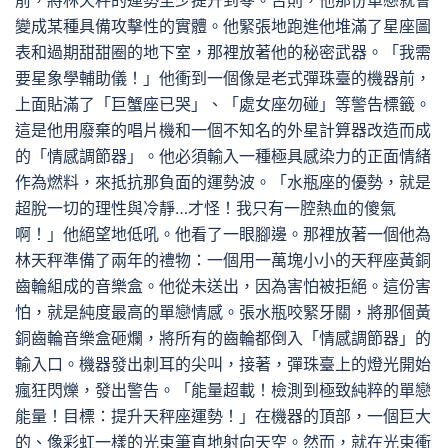
前，將林天秤的運勢至少提升到零。否則，他那份單戀就會
變成某種具備攻擊性的實體。他緊張地跑進他堆滿了星座圖
表和過期甜甜圈的地下室，那裡放著他的秘密武器。「我需
要星象學輔助儀！」他衝到一個像是老式彈珠臺的機器前，
上面貼滿了「巨蟹座已哭」、「處女座勿碰」等警告標籤。
這是他用廢棄的唱片機和一個不知名的外星計算器改造而成
的「情感調節器」。他必須輸入一種極具感染力的正面情緒
作為燃料，來抵抗那負面的運勢波。「水瓶座的優勢，就是
超脫一切的理性與冷靜…才怪！我只有一腔熱血的傻氣
啊！」他絕望地低吼。他看了一眼腳邊。那裡放著一個他為
林天秤準備了兩年的禮物：一個用一萬塊小小的天秤座黃銅
齒輪組成的音樂盒。他從未送出，因為害怕被拒絕。這份害
怕，就是純度最高的單戀情感。張水瓶咬緊牙關，將那個黃
銅齒輪音樂盒砸爛，將所有的齒輪都倒入「情感調節器」的
輸入口。機器發出刺耳的尖叫，接著，彈珠臺上的燈光開始
瘋狂閃爍，發出警告。「能量超載！檢測到極致純粹的單戀
能量！目標：提升天秤座運勢！」在機器的頂部，一個巨大
的、像彩虹一樣的光束筆直地射向天空。然而，就在光束衝