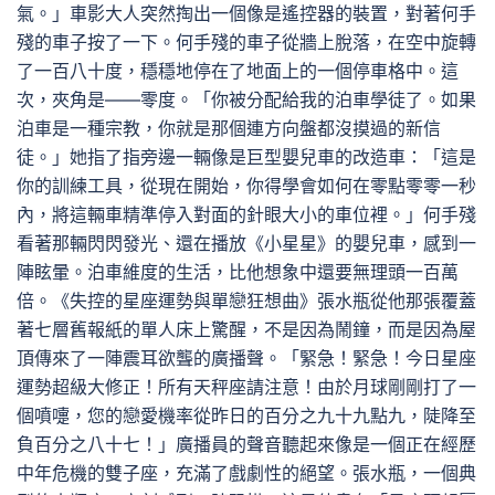
氣。」車影大人突然掏出一個像是遙控器的裝置，對著何手
殘的車子按了一下。何手殘的車子從牆上脫落，在空中旋轉
了一百八十度，穩穩地停在了地面上的一個停車格中。這
次，夾角是——零度。「你被分配給我的泊車學徒了。如果
泊車是一種宗教，你就是那個連方向盤都沒摸過的新信
徒。」她指了指旁邊一輛像是巨型嬰兒車的改造車：「這是
你的訓練工具，從現在開始，你得學會如何在零點零零一秒
內，將這輛車精準停入對面的針眼大小的車位裡。」何手殘
看著那輛閃閃發光、還在播放《小星星》的嬰兒車，感到一
陣眩暈。泊車維度的生活，比他想象中還要無理頭一百萬
倍。《失控的星座運勢與單戀狂想曲》張水瓶從他那張覆蓋
著七層舊報紙的單人床上驚醒，不是因為鬧鐘，而是因為屋
頂傳來了一陣震耳欲聾的廣播聲。「緊急！緊急！今日星座
運勢超級大修正！所有天秤座請注意！由於月球剛剛打了一
個噴嚏，您的戀愛機率從昨日的百分之九十九點九，陡降至
負百分之八十七！」廣播員的聲音聽起來像是一個正在經歷
中年危機的雙子座，充滿了戲劇性的絕望。張水瓶，一個典