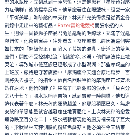
型的水瓶座，立刻感到一陣恐慌，這是他患有「星座預報壓
力症候群」後的標準反應。他單戀著住在隔壁棟、經營一家
「平衡美學」咖啡館的林天秤。林天秤完美得像是從黃金分
割線中走出來的藝術品。
Razer雷蛇電競椅
而張水瓶的人
生，則像一團被獅子座暴君隨意亂踢的毛線球，充滿了混亂
與錯位。他衝到窗邊，往外看去。整座城市已經因為這個突
如其來的「超級修正」而陷入了荒謬的混亂。街道上的雙魚
座們，開始不受控制地流下鹹鹹的海水淚，他們無法停止地
哭泣，導致城市低窪處已經形成了小型潟湖。那些摩羯座的
上班族，嚴格遵守著廣播中「摩羯座今天適合原地踏步，否
則將失去襪子」的指令。數百名西裝筆挺的摩羯座正整齊地
站在原地，他們的鞋子裡裝滿了已經潮濕的淚水。「負百分
之八十七？」張水瓶喃喃自語，感到胃部一陣翻騰，他知道
這代表著什麼。林天秤的運勢越差，他那股積壓已久、無處
安放的單戀能量就會越發瘋狂地實體化。上次林天秤的戀愛
運勢跌至百分之二十，張水瓶就發現他的廚房裡長滿了巨大
的、形狀是林天秤側臉的粉紅色蘑菇。他必須在今天結束