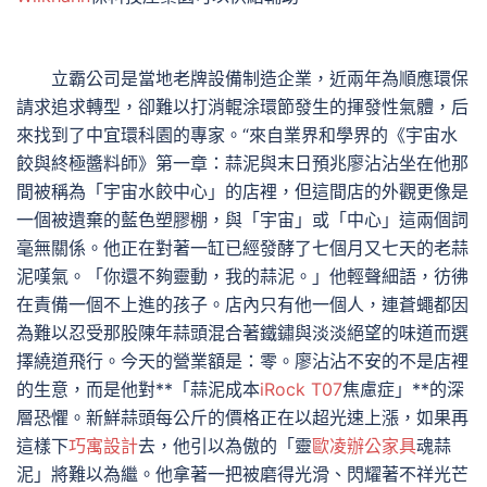
立霸公司是當地老牌設備制造企業，近兩年為順應環保
請求追求轉型，卻難以打消輥涂環節發生的揮發性氣體，后
來找到了中宜環科園的專家。“來自業界和學界的《宇宙水
餃與終極醬料師》第一章：蒜泥與末日預兆廖沾沾坐在他那
間被稱為「宇宙水餃中心」的店裡，但這間店的外觀更像是
一個被遺棄的藍色塑膠棚，與「宇宙」或「中心」這兩個詞
毫無關係。他正在對著一缸已經發酵了七個月又七天的老蒜
泥嘆氣。「你還不夠靈動，我的蒜泥。」他輕聲細語，彷彿
在責備一個不上進的孩子。店內只有他一個人，連蒼蠅都因
為難以忍受那股陳年蒜頭混合著鐵鏽與淡淡絕望的味道而選
擇繞道飛行。今天的營業額是：零。廖沾沾不安的不是店裡
的生意，而是他對**「蒜泥成本
iRock T07
焦慮症」**的深
層恐懼。新鮮蒜頭每公斤的價格正在以超光速上漲，如果再
這樣下
巧寓設計
去，他引以為傲的「靈
歐凌辦公家具
魂蒜
泥」將難以為繼。他拿著一把被磨得光滑、閃耀著不祥光芒