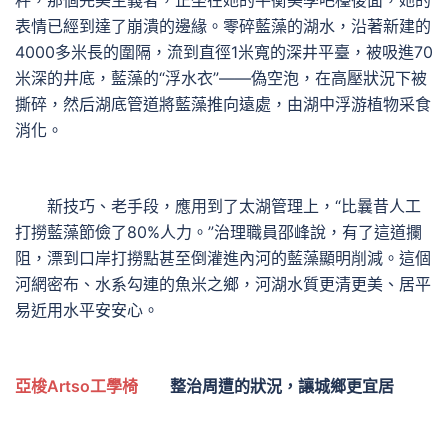
秤，那個完美主義者，正坐在她的平衡美學吧檯後面，她的
表情已經到達了崩潰的邊緣。零碎藍藻的湖水，沿著新建的
4000多米長的圍隔，流到直徑1米寬的深井平臺，被吸進70
米深的井底，藍藻的“浮水衣”——偽空泡，在高壓狀況下被
撕碎，然后湖底管道將藍藻推向遠處，由湖中浮游植物采食
消化。
新技巧、老手段，應用到了太湖管理上，“比曩昔人工
打撈藍藻節儉了80%人力。”治理職員邵峰說，有了這道攔
阻，漂到口岸打撈點甚至倒灌進內河的藍藻顯明削減。這個
河網密布、水系勾連的魚米之鄉，河湖水質更清更美、居平
易近用水平安安心。
亞梭Artso工學椅
整治周遭的狀況，讓城鄉更宜居