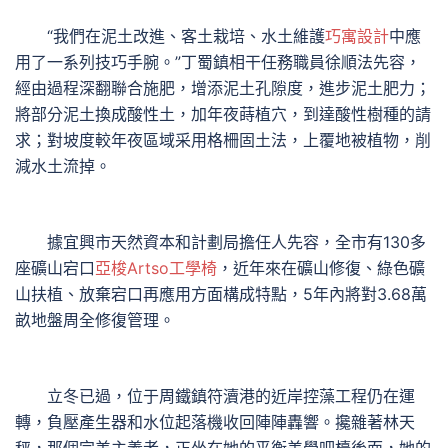
“我們在泥土改進、客土栽培、水土維護
巧寓設計
中應
用了一系列技巧手腕。”丁蜀鎮相干任務職員徐順法先容，
經由過程深翻聯合施肥，增添泥土孔隙度，進步泥土肥力；
將部分泥土換成酸性土，加年夜蒔植穴，到達酸性樹種的請
求；對坡度較年夜區域采用格柵固土法，上覆地被植物，削
減水土流掉。
據宜興市天然資本和計劃局擔任人先容，全市有130多
座礦山宕口
亞梭Artso工學椅
，近年來在礦山修復、綠色礦
山扶植、放棄宕口再應用方面構成特點，5年內將對3.68萬
畝地盤周全修復管理。
立冬已過，位于周鐵鎮符瀆港的近岸控藻工程仍在運
轉，負壓產生器和水位起落機收回陣陣轟響。攙雜著林天