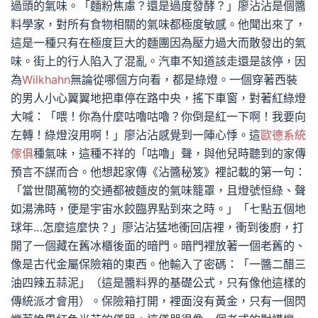
過頭的氣味。「麵粉焦慮？還是過度發酵？」廖沾沾是個醬
料學家，對所有食物相關的氣味都極度敏感。他聞出來了，
這是一種只有在極度巨大的麵團因為壓力過大而散發出的氣
味。街上的行人陷入了混亂。汽車不知道該走還是該停，因
為
Wilkhahn
無論從哪個方向看，都是綠燈。一個穿著西裝
的男人小心翼翼地把車停在路中央，搖下車窗，對著紅綠燈
大喊：「喂！你為什麼咕嚕咕嚕？你倒是紅一下啊！我要向
左轉！綠燈沒用啊！」廖沾沾感覺到一陣心悸。這
歐德系統
傢俱
種氣味，這種不祥的「咕嚕」聲，與他兒時聽到的家傳
預言不謀而合。他想起家傳《沾醬秘笈》裡記載的第一句：
「當世間萬物的交通都被麵皮的氣味籠罩，且燈號恒綠、聲
如湯沸時，便是宇宙水餃臨界點到來之時。」「七點五個地
球年…怎麼這麼快？」廖沾沾猛地衝回店裡，衝到後廚，打
開了一個藏在舊冰櫃後面的暗門。暗門裡放著一個老舊的、
像是古代金屬保險箱的東西。他輸入了密碼：「一醬二醋三
油四辣五蒜泥」（這是醬料界的基礎公式，只有像他這樣的
傳統派才會用）。保險箱打開，裡面沒有黃金，只有一個閃