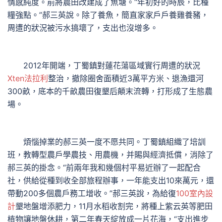
情感純度。前將農田改建成了魚塘。“年初好的時辰，比種
糧強點。”郝三英說。除了養魚，簡直家家戶戶養雞養豬，
周遭的狀況被污水搞壞了，支出也沒增多。
2012年開端，丁蜀鎮對蓮花蕩區域實行周遭的狀況
Xten法拉利
整治，撤除圈舍面積近3萬平方米、退漁還河
300畝，底本的千畝農田復墾后顛末流轉，打形成了生態農
場。
煩惱掉業的郝三英一度不愿共同。丁蜀鎮組織了培訓
班，教轉型農戶學農技、用農機，并賜與經濟抵償，消除了
郝三英的掛念。“前兩年我和幾個村平易近辦了一起配合
社，供給從種到收全部旅程辦事，一年能支出10來萬元，還
帶動200多個農戶務工增收。”郝三英說，為給復
100室內設
計
墾地盤增添肥力，11月水稻收割完，將種上紫云英等肥田
植物讓地盤休耕，第二年春天綻放成一片花海，“支出進步