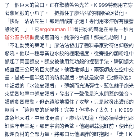
了一個巨大的管口，正在聚積藍色光芒。K-999特務用它穿
著燕尾服的小爪子，一把抓住了廖沾沾的褲腳催促著他。
「快點！沾沾先生！那是醋酸離子炮！專門用來溶解有機發
酵物的！」「它
ergohuman 111
會把你的蒜泥在零點一秒內
辦公室系統櫃
變成無菌的、純淨的白醋！那是浩劫啊！」
「不准動我的蒜泥！」廖沾沾發出了醬料學家對待信仰般的
怒吼。他以一種專業包水餃的極限速度，從旁邊的麵粉堆中
抓起了兩團麵皮。麵皮被他用氣功般的捏製手法，瞬間擴大
成直徑三公尺的巨大麵皮。他猛地擲出，兩張麵皮在空中交
疊，變成一個半透明的防禦護盾。這就是家傳《沾醬秘笈》
中記載的「水餃皮護盾」，薄韌而充滿彈性。藍色離子炮光
束猛烈地擊中麵皮護盾，發出了一聲像是汽水開蓋的聲音。
護盾劇烈震動，但奇蹟般地擋住了攻擊，只是散發出濃郁的
麵香。「這麵皮的延展性！完美！但撐不了太久！」K-999
焦急地大喊，中藥味更濃了。廖沾沾知道，他必須帶走他那
缸陳年老蒜泥，那是宇宙的希望。他跑到蒜泥缸前，使出他
搬運食材的全部力量，將那口比他還胖的缸抱起。「走！K-