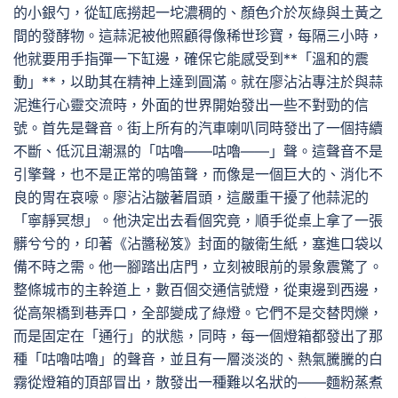
的小銀勺，從缸底撈起一坨濃稠的、顏色介於灰綠與土黃之
間的發酵物。這蒜泥被他照顧得像稀世珍寶，每隔三小時，
他就要用手指彈一下缸邊，確保它能感受到**「溫和的震
動」**，以助其在精神上達到圓滿。就在廖沾沾專注於與蒜
泥進行心靈交流時，外面的世界開始發出一些不對勁的信
號。首先是聲音。街上所有的汽車喇叭同時發出了一個持續
不斷、低沉且潮濕的「咕嚕——咕嚕——」聲。這聲音不是
引擎聲，也不是正常的鳴笛聲，而像是一個巨大的、消化不
良的胃在哀嚎。廖沾沾皺著眉頭，這嚴重干擾了他蒜泥的
「寧靜冥想」。他決定出去看個究竟，順手從桌上拿了一張
髒兮兮的，印著《沾醬秘笈》封面的皺衛生紙，塞進口袋以
備不時之需。他一腳踏出店門，立刻被眼前的景象震驚了。
整條城市的主幹道上，數百個交通信號燈，從東邊到西邊，
從高架橋到巷弄口，全部變成了綠燈。它們不是交替閃爍，
而是固定在「通行」的狀態，同時，每一個燈箱都發出了那
種「咕嚕咕嚕」的聲音，並且有一層淡淡的、熱氣騰騰的白
霧從燈箱的頂部冒出，散發出一種難以名狀的——麵粉蒸煮