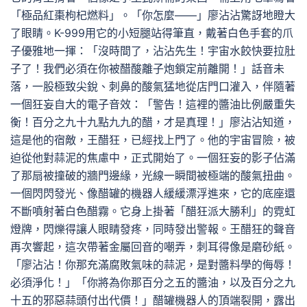
「極品紅棗枸杞燃料」。「你怎麼——」廖沾沾驚訝地瞪大
了眼睛。K-999用它的小短腿站得筆直，戴著白色手套的爪
子優雅地一揮：「沒時間了，沾沾先生！宇宙水餃快要拉肚
子了！我們必須在你被醋酸離子炮鎖定前離開！」話音未
落，一股極致尖銳、刺鼻的酸氣猛地從店門口灌入，伴隨著
一個狂妄自大的電子音效：「警告！這裡的醬油比例嚴重失
衡！百分之九十九點九九的醋，才是真理！」廖沾沾知道，
這是他的宿敵，王醋狂，已經找上門了。他的宇宙冒險，被
迫從他對蒜泥的焦慮中，正式開始了。一個狂妄的影子佔滿
了那扇被撞破的牆門邊緣，光線一瞬間被極端的酸氣扭曲。
一個閃閃發光、像醋罐的機器人緩緩漂浮進來，它的底座還
不斷噴射著白色醋霧。它身上掛著「醋狂派大勝利」的霓虹
燈牌，閃爍得讓人眼睛發疼，同時發出警報。王醋狂的聲音
再次響起，這次帶著金屬回音的嘲弄，刺耳得像是磨砂紙。
「廖沾沾！你那充滿腐敗氣味的蒜泥，是對醬料學的侮辱！
必須淨化！」「你將為你那百分之五的醬油，以及百分之九
十五的邪惡蒜頭付出代價！」醋罐機器人的頂端裂開，露出