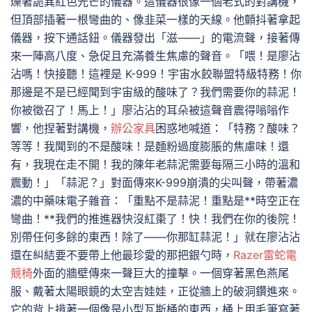
爍著詭異紅色光芒的儀器。這儀器很像一個老式的對講機，
但頂部插著一根彎曲的、像韭菜一樣的天線。他顫抖著拿起
儀器，按下通話鈕。儀器發出「滋——」的電流聲，接著傳
來一陣高八度、急促且充滿養生焦慮的聲音。「喂！是廖沾
沾嗎！快接聽！這裡是 K-999！宇宙水餃聯盟特級特務！你
那邊是不是已經聞到宇宙級的酸味了？我們需要你的蒜泥！
你被徵召了！馬上！」廖沾沾的耳朵被這聲音震得嗡嗡作
響，他捏著對講機，
辦公家具
困惑地喊道：「特務？酸味？
等等！我聞到的不是酸味！是麵粉過度膨脹的焦慮味！還
有，我現在走不開！我的陳年老蒜泥需要每隔三小時的溫和
震動！」「蒜泥？」對面傳來K-999崩潰的尖叫聲，帶著濃
濃的中藥味電子雜音：「重點不是蒜泥！重點是**時空正在
彎曲！**我們的推進器快沒紅棗了！快！我們在你的後院！
別帶任何多餘的東西！除了——你那缸蒜泥！」就在廖沾沾
還在糾結要不要帶上他最珍愛的那把銀勺時，
Razer雷蛇電
競椅
外面的牆壁傳來一聲巨大的撞擊。一個穿著黑色燕尾
服、戴著太陽眼鏡的太空吉娃娃，正從牆上的破洞鑽進來。
它的背上揹著一個像是小型瓦斯桶的東西，桶上用毛筆寫著