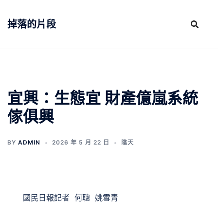
跳
至
掉落的片段
主
要
內
容
宜興：生態宜 財產億嵐系統
傢俱興
BY
ADMIN
2026 年 5 月 22 日
陰天
國民日報記者 何聰 姚雪青