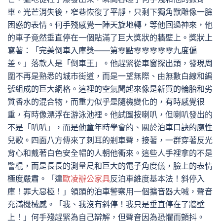
車。光芒消失後，窄巷恢復了平靜，只剩下獨角獸雕像一臉
困惑的表情。何手殘感覺一陣天旋地轉，等他回過神來，他
的車子竟然垂直停在一個貼滿了巨大獎狀的牆壁上。獎狀上
寫著：「完美倒車入庫獎——第零點零零零零零九度偏
差。」落款人是「倒車王」。他趕緊從車窗探出頭，發現周
圍不再是熟悉的城市街道，而是一望無際、由無數白線和編
號組成的巨大網格。這裡的空氣聞起來像是新買的輪胎和劣
質香水的混合物，而重力似乎是隨機變化的，有時感覺很
重，有時像漂浮在游泳池裡。他試圖按喇叭，但喇叭發出的
不是「叭叭」，而是他童年時學會的、關於泊車口訣的魔性
兒歌。四面八方傳來了刺耳的剎車聲，接著，一群穿著反光
背心和戴著白色安全帽的人朝他衝來。這些人手裡拿的不是
警棍，而是長長的測量尺和巨大的電子角度儀，臉上的表情
極度嚴肅。「違
歐凌辦公家具
反泊車維度基本法！斜停入
庫！罪大惡極！」領頭的泊車警察用一個擴音器大喊，聲音
充滿機械感。「我、我沒有斜停！我只是垂直停在了牆壁
上！」何手殘趕緊為自己辯解，但聲音因為恐懼而顫抖。