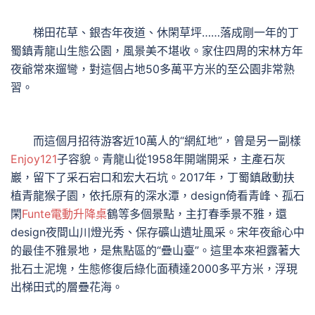
梯田花草、銀杏年夜道、休閑草坪……落成剛一年的丁
蜀鎮青龍山生態公園，風景美不堪收。家住四周的宋林方年
夜爺常來遛彎，對這個占地50多萬平方米的至公園非常熟
習。
而這個月招待游客近10萬人的“網紅地”，曾是另一副樣
Enjoy121
子容貌。青龍山從1958年開端開采，主產石灰
巖，留下了采石宕口和宏大石坑。2017年，丁蜀鎮啟動扶
植青龍猴子園，依托原有的深水潭，design倚看青峰、孤石
閑
Funte電動升降桌
鶴等多個景點，主打春季景不雅，還
design夜間山川燈光秀、保存礦山遺址風采。宋年夜爺心中
的最佳不雅景地，是焦點區的“疊山臺”。這里本來袒露著大
批石土泥塊，生態修復后綠化面積達2000多平方米，浮現
出梯田式的層疊花海。