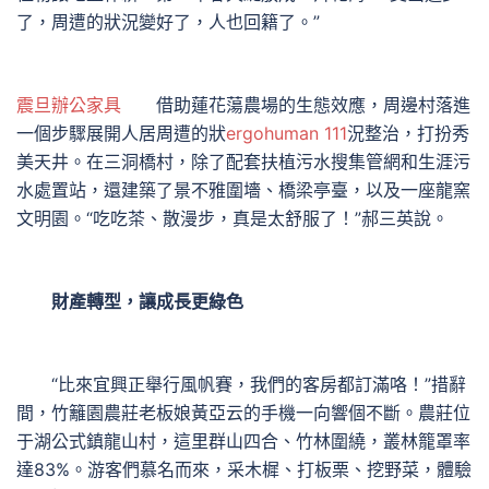
了，周遭的狀況變好了，人也回籍了。”
震旦辦公家具
借助蓮花蕩農場的生態效應，周邊村落進
一個步驟展開人居周遭的狀
ergohuman 111
況整治，打扮秀
美天井。在三洞橋村，除了配套扶植污水搜集管網和生涯污
水處置站，還建築了景不雅圍墻、橋梁亭臺，以及一座龍窯
文明園。“吃吃茶、散漫步，真是太舒服了！”郝三英說。
財產轉型，讓成長更綠色
“比來宜興正舉行風帆賽，我們的客房都訂滿咯！”措辭
間，竹籬園農莊老板娘黃亞云的手機一向響個不斷。農莊位
于湖公式鎮龍山村，這里群山四合、竹林圍繞，叢林籠罩率
達83%。游客們慕名而來，采木樨、打板栗、挖野菜，體驗