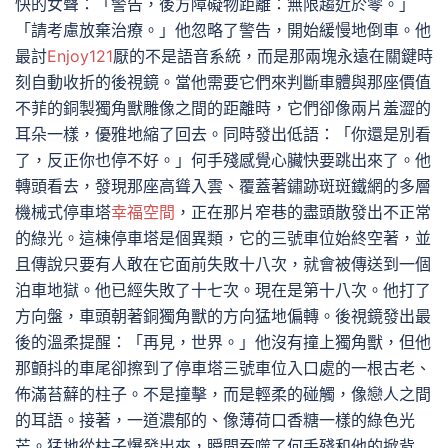
快的女聲：「警告，後方障礙物距離：無限趨近於零。」
「請考慮放棄治療。」他忽略了警告，開始緩慢地倒車。他
最討
Enjoy121
厭的不是語音系統，而是那兩塊永遠在關鍵時
刻自動收折的後視鏡。當他需要它們來判斷車體與那座價值
不菲的銅製獨角獸雕像之間的距離時，它們卻像兩片羞澀的
耳朵一樣，優雅地縮了回去。同時發出低語：「你還是別看
了，反正你也停不好。」何手殘感覺心臟快要跳出來了。他
轉頭看去，發現那座高聳入雲、覆蓋著鏽跡斑斑鐵網的多層
機械式停車塔
幸福空間
，正在那片窄巷的盡頭散發出不正常
的綠光。這棟停車塔是個異類，它的三號車位始終空著，並
且傳說只要有人敢在它面前失敗十八次，就會被傳送到一個
泊車地獄。他已經失敗了十七次。現在是第十八次。他打了
方向盤，車頭朝著銅獨角獸的方向猛地偏轉。後視鏡發出最
後的溫柔提醒：「再見，世界。」他沒有撞上獨角獸，但他
那顫抖的車尾卻擦到了停車塔三號車位入口處的一根古老、
佈滿苔蘚的柱子。不是撞擊，而是輕柔的碰觸，像戀人之間
的耳語。接著，一道濃郁的、像薄荷口香糖一樣的綠色光
芒。猛地從柱子爆發出來，瞬間吞噬了何手殘和他的掀背