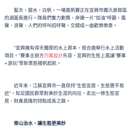
藍天，碧水，白帆，一場風帆賽正在宜興市團氿景致區
的湖面長進行。隊員們奮力劃槳，岸邊一片“加油”呼籲，風
聲、浪聲、人們的呼叫招呼聲，交錯成一曲歡樂樂章。
“宜興擁有得天獨厚的水上資本，很合適舉行水上活動
項目。”賽事主辦方
巧寓設計
先容，宜興的生態上風讓“賽事
+游玩”等新業態揚帆起航。
近年來，江蘇宜興市一直保持“生態宜居、生態惠平易
近”，知足國民群眾對美妙生涯的向往，走出一條生態宜
居、財產昌隆的特點成長之路。
修山治水，讓生態更美妙