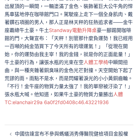
出屋頂的一瞬間，一輛塗滿了金色、裝飾著巨大公牛角的悍
馬車猛地停在咖啡館門口。駕駛座上走下一個全身肌肉、戴
著鑽石項圈的男人，那人正是林天秤的狂熱追求者——金牛
座霸總牛土豪。牛土
Standway電動升降桌
豪一腳踢開咖啡
館的門，大聲宣布：「天秤！別管那什麼負運勢！我已經用
一百噸的純金箔買下了今天所有的壞運氣！」「從現在開
始，你的運勢由我主宰！我的金錢，就是你的正面能量！」
牛土豪的行為，讓張水瓶的光束在空
人體工學椅
中瞬間扭
曲，與一種夾雜著銅臭味的金色光芒對撞。天空開始下起了
荒謬的雨。雨點不是水，而是閃耀著淚光的小小黃銅齒輪。
「不行！金牛座的物質力量太強了！我的單戀被汙染了！」
張水瓶大喊。他知道，如果牛土豪的物質力量勝出
人體
TC:elanchair29a 6a0f2fd0408c46.43221936
文
中國信達宣布不參與螞蟻消秀傳醫院健檢項目金股權
章