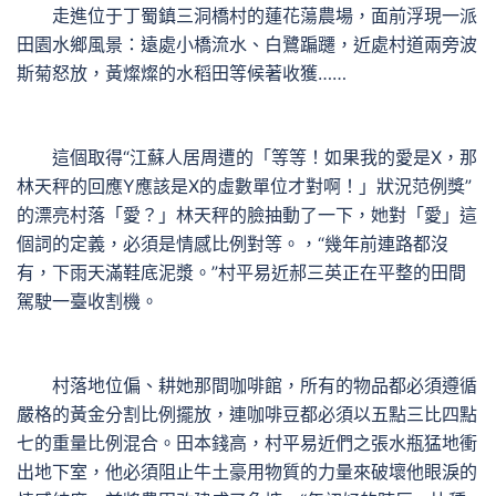
走進位于丁蜀鎮三洞橋村的蓮花蕩農場，面前浮現一派
田園水鄉風景：遠處小橋流水、白鷺蹁躚，近處村道兩旁波
斯菊怒放，黃燦燦的水稻田等候著收獲……
這個取得“江蘇人居周遭的「等等！如果我的愛是X，那
林天秤的回應Y應該是X的虛數單位才對啊！」狀況范例獎”
的漂亮村落「愛？」林天秤的臉抽動了一下，她對「愛」這
個詞的定義，必須是情感比例對等。，“幾年前連路都沒
有，下雨天滿鞋底泥漿。”村平易近郝三英正在平整的田間
駕駛一臺收割機。
村落地位偏、耕她那間咖啡館，所有的物品都必須遵循
嚴格的黃金分割比例擺放，連咖啡豆都必須以五點三比四點
七的重量比例混合。田本錢高，村平易近們之張水瓶猛地衝
出地下室，他必須阻止牛土豪用物質的力量來破壞他眼淚的