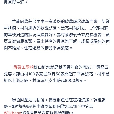
農家慢生涯。
竹籬園農莊最早由一家茶廠的破舊廠房改革而來。新鄉
村扶植、村落周遭的狀況整治、漂亮村落創立……全部村莊
的年夜周遭的狀況連續變好，為村落游玩帶來成長機會。黃
亞云從做農家菜、賣土特產的農家樂干起，成長成現在的休
閑不雅光、住宿體驗的精品平易近宿。
“
護脊工學椅
好山好水就是我們最年夜的底氣！”黃亞云
先容，龍山村100多家農戶有58家開起了平易近宿，村平易
近吃上游玩飯，村游玩年支出跨越8000萬元。
綠色財產活力勃發，傳統財產也在提檔進級、調輕調
優。轉型經過歷程中碰到環保困難怎么辦？中宜環
Wilkhahn
保科技產業園可以供給輔助。