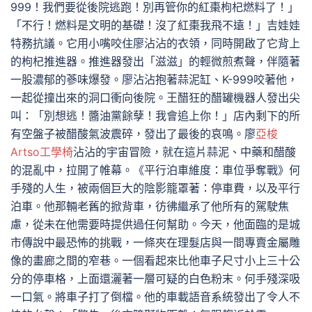
999！我們要從後院逃跑！別再管你的紅棗枸杞燃料了！」
「不行！燃料是文明的基礎！沒了紅棗我飛不遠！」吉娃娃
特務抗議。它用小嘴咬住廖沾沾的衣領，同時開啟了它背上
的枸杞推進器。推進器發出「滋滋」的輕微煎煮聲，伴隨著
一股濃郁的蔘味爆發。廖沾沾抱著蒜泥缸、K-999咬著他，
一起從撞出來的洞口衝向後院。王醋狂的醋罐機器人發出尖
叫：「別想逃！醬油黨餘孽！我會追上你！」店內剩下的所
有空盤子被醋酸氣波震碎，發出了最後的哀鳴。廖
亞梭
Artso工學椅
沾沾的宇宙冒險，就在這片蒜泥、中藥和醋酸
的混亂中，拉開了帷幕。《平行泊車維度：車位爭奪戰》何
手殘的人生，被兩個巨大的陰影籠罩著：停車費，以及平行
泊車。他那輛老舊的掀背車，彷彿繼承了他所有的駕駛焦
慮，從未在他需要時提供過任何幫助。今天，他面臨的是城
市傳說中最恐怖的挑戰，一條夾在理髮店與一間專賣金屬雕
像的畫廊之間的窄巷。一個看起來比他車子尺寸小上三十公
分的停車格，上面還灑著一層可疑的白色粉末。何手殘深吸
一口氣。將車子打了倒檔。他的車載語音系統發出了令人不