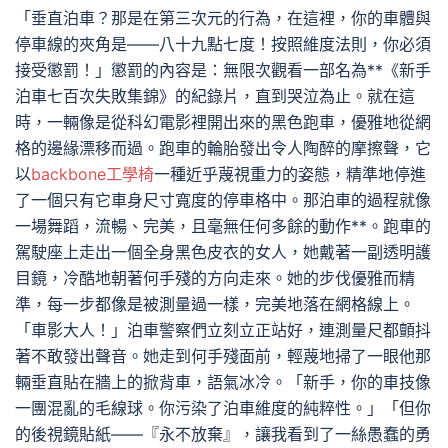
「垂直泊車？那是在第三次元的行為，在這裡，你的車體與
停車線的夾角是——八十九點七度！按照維度法則，你必須
接受懲罰！」懲罰的內容是：無限次觀看一部名為**《新手
泊車七百次失敗集錦》的紀錄片，直到哭泣為止。就在這
時，一輛像是從科幻電影裡開出來的黑色跑車，優雅地從網
格的邊緣漂移而過。跑車的輪胎發出令人陶醉的摩擦聲，它
以
backbone工學椅
一種近乎蔑視重力的姿態，精準地停進
了一個只有它車身尺寸寬度的停車格中。那泊車的過程就像
一場舞蹈，流暢、完美，且毫無任何多餘的動作**。跑車的
駕駛座上走出一個全身黑色皮衣的女人，她戴著一副透明護
目鏡，冷酷地朝著何手殘的方向走來。她的步伐優雅而精
準，每一步都像是被測量過一樣，完美地落在網格線上。
「車影大人！」泊車警察們立刻立正站好，連測量尺都顫抖
著不敢發出聲音。她走到何手殘面前，輕蔑地掃了一眼他那
輛垂直貼在牆上的掀背車，語氣冰冷。「新手，你的車技像
一團混亂的毛線球。你污染了泊車維度的純粹性。」「但你
的後視鏡貼紙——『永不放棄』，讓我看到了一絲愚蠢的勇