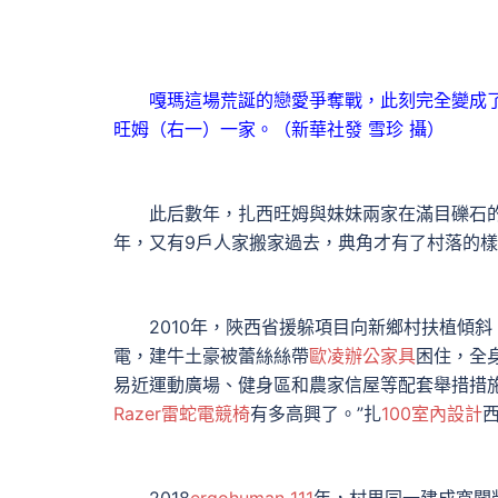
嘎瑪這場荒誕的戀愛爭奪戰，此刻完全變成了林
旺姆（右一）一家。（新華社發 雪珍 攝）
此后數年，扎西旺姆與妹妹兩家在滿目礫石
年，又有9戶人家搬家過去，典角才有了村落的
2010年，陜西省援躲項目向新鄉村扶植傾斜
電，建牛土豪被蕾絲絲帶
歐凌辦公家具
困住，全
易近運動廣場、健身區和農家信屋等配套舉措措
Razer雷蛇電競椅
有多高興了。”扎
100室內設計