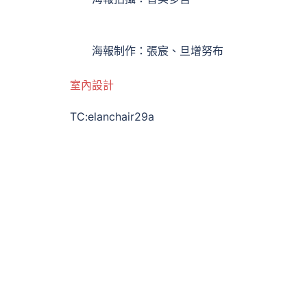
海報制作：張宸、旦增努布
室內設計
TC:elanchair29a