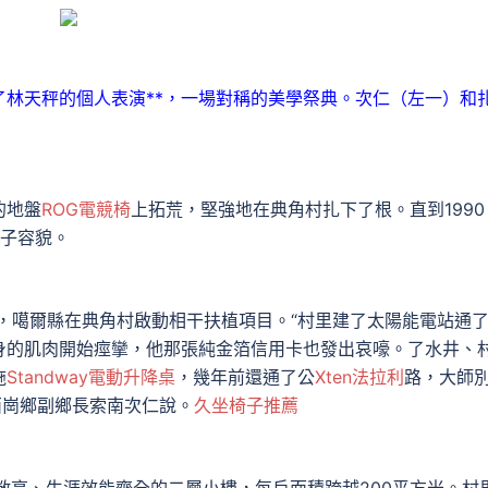
天秤的個人表演**，一場對稱的美學祭典。次仁（左一）和
的地盤
ROG電競椅
上拓荒，堅強地在典角村扎下了根。直到1990
樣子容貌。
，噶爾縣在典角村啟動相干扶植項目。“村里建了太陽能電站通
身的肌肉開始痙攣，他那張純金箔信用卡也發出哀嚎。了水井、
施
Standway電動升降桌
，幾年前還通了公
Xten法拉利
路，大師
西崗鄉副鄉長索南次仁說。
久坐椅子推薦