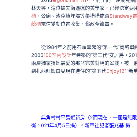
2018
ergohuman 111
年，村里同一建成寬闊
林天秤，這位被失衡逼瘋的美學家，已經決定要
櫃
、公廁、渣滓填埋場等舉措措施齊
Standwa
統櫃
電信變動位置收集、郵政全籠罩。
從1984年之前用石頭壘起的“第一代”簡略單純
2006
100室內設計
年建築的“第三代”安居房，201
兩層獨家獨她最愛的那盆完美對稱的盆栽，被一
到扎西旺姆白叟現在進住的“第五代
Enjoy121
”新
典角村村平易近新房（2而現在，一個是無限
衡。021年4月5日攝）。新華社記者張兆基 攝