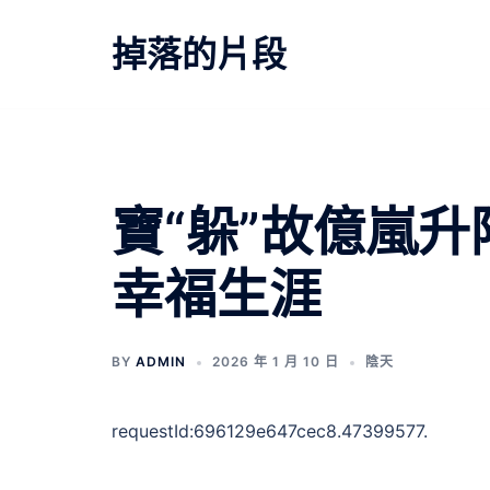
跳
至
掉落的片段
主
要
內
容
文
寶“躲”故億嵐升
章
幸福生涯
導
覽
BY
ADMIN
2026 年 1 月 10 日
陰天
requestId:696129e647cec8.47399577.