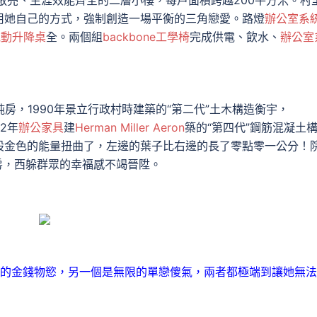
敞亮、生涯效能齊全的二層小樓，每戶面積跨越200平方米。村
用她自己的方式，強制創造一場平衡的三角戀愛。路燈
辦公室系
y電動升降桌
全。兩個組
backbone工學椅
完成供電、飲水、
辦公室
房，1990年景立行政村時建築的“第二代”土木構造衡宇，
2年
辦公家具
建
Herman Miller Aeron
築的“第四代”鋼筋混凝土
股金色的能量扭曲了，左邊的葉子比右邊的長了零點零一公分！
房，西躲群眾的幸福感不竭晉陞。
的金錢物慾，另一個是無限的單戀傻氣，兩者都極端到讓她無法