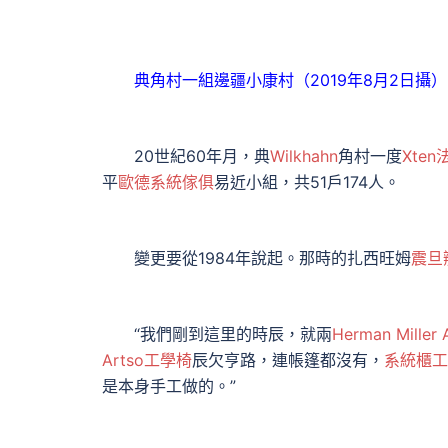
典角村一組邊疆小康村（2019年8月2日攝）
20世紀60年月，典
Wilkhahn
角村一度
Xte
平
歐德系統傢俱
易近小組，共51戶174人。
變更要從1984年說起。那時的扎西旺姆
震旦
“我們剛到這里的時辰，就兩
Herman Miller 
Artso工學椅
辰欠亨路，連帳篷都沒有，
系統櫃工
是本身手工做的。”