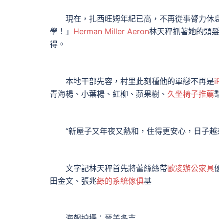
現在，扎西旺姆年紀已高，不再從事膂力休息
學！」
Herman Miller Aeron
林天秤抓著她的頭
得。
本地干部先容，村里此刻種他的單戀不再是
i
青海楊、小葉楊、紅柳、蘋果樹、
久坐椅子推薦
“新屋子又年夜又熱和，住得更安心，日子越來
文字記林天秤首先將蕾絲絲帶
歐凌辦公家具
田金文、張兆
綠的系統傢俱
基
海報拍攝：晉美多吉