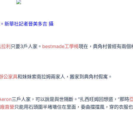
。新華社記者晉美多吉 攝
n法拉利
只要3戶人家。
bestmade工學椅
現在，典角村曾經有兩個
辦公家具
和妹妹索南拉姆兩家人，搬家到典角村假寓。
Aeron
三戶人家，可以說是與世隔斷。”扎西旺姆回想道，“那時
廠直營
只能用石頭圍半堵墻住在里面，委曲擋擋風，穿的衣服也