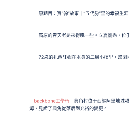
原題目：寶“躲”故事｜“五代房”里的幸福生涯
高原的春天老是來得晚一些。立夏剛過，位于
72歲的扎西旺姆在本身的二層小樓里，悠閑地
backbone工學椅
典角村位于西躲阿里地域噶爾
姆，見證了典角從落后到充裕的變更。