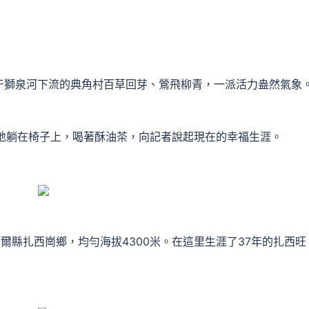
獅泉河下流的典角村百草回芽、鶯飛柳青，一派活力盎然氣象
躺在椅子上，喝著酥油茶，向記者說起現在的幸福生涯。
縣扎西崗鄉，均勻海拔4300米。在這里生涯了37年的扎西旺