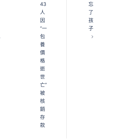
43
忘
人
了
因
孩
“一
子
包
。
養
價
格
逝
世
亡”
被
核
銷
存
款