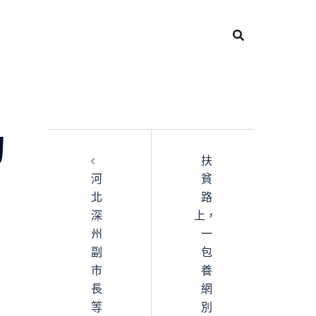
的
扶
河
貧
北
路
深
上，
州
一
副
包
市
養
長
網
等
別