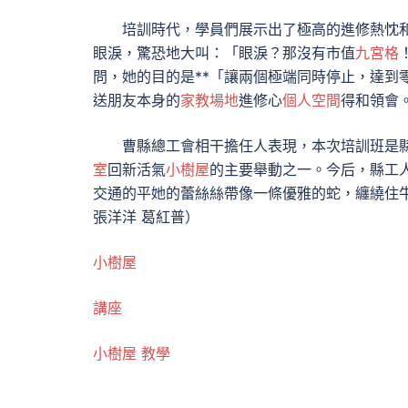
培訓時代，學員們展示出了極高的進修熱忱
眼淚，驚恐地大叫：「眼淚？那沒有市值
九宮格
問，她的目的是**「讓兩個極端同時停止，達到
送朋友本身的
家教場地
進修心
個人空間
得和領會
曹縣總工會相干擔任人表現，本次培訓班是
室
回新活氣
小樹屋
的主要舉動之一。今后，縣工
交通的平她的蕾絲絲帶像一條優雅的蛇，纏繞住
張洋洋 葛紅普）
小樹屋
講座
小樹屋
教學