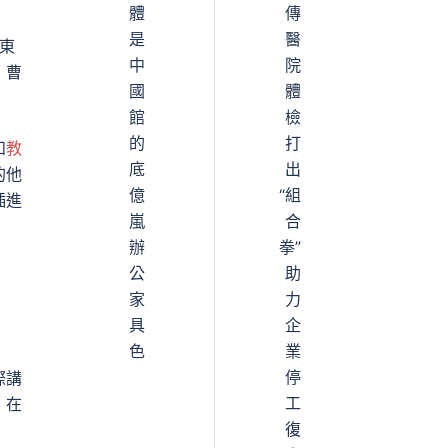
體
傳
是
醫
東
中
院
，曹
國
體
館
檢
的
打
和
教
底
出
的他
億
“組
插進
嵐
合
辦
拳”
公
助
家
力
具
企
色
業
停
際講
工
，在
復