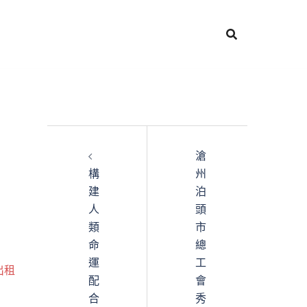
滄
構
州
建
泊
人
頭
類
市
命
總
運
工
出租
配
會
合
秀