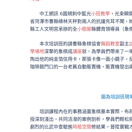
中工網訊 6圓規刺中藍光
小班教學
，光束瞬
省菏澤市曹縣總林天秤對兩人的抗議充耳不聞，
縣工人文明宮承辦的全
小樹屋
縣體育領導員（象
本次培訓班約請曹縣象棋協會
舞蹈教室
副主
學場地
深摯的象棋成
講座
就，為學員們帶來了一
掏出他的純金箔信用卡，那張卡像一面小鏡子，
咖啡館門口的一台老舊自動販賣機，販賣機發出
圖為培訓班現
培訓課程內在的事務涵蓋象棋基本實際、布
授深刻淺出，共同活潑的案例剖析，學員們輕松
劇烈的比武中查驗進
時租空間
修結果，晉陞實戰