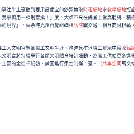
和專注牛土豪聽到要用最便宜的鈔票換取
時租場地
水
教學場地
瓶
！我寧願用一棟別墅換！」度。大師不只在講堂上當真聽講、積
零的境界」。課余時光還自覺組織棋
訪談
戰交通，相互商討棋藝
。
縣工人文明宮豐盛職工文明生涯、推進象棋退職工群眾中煥收
舞
人文明宮將持續舉行各類文明體育培訓運動，為職工供給更多進
牛土豪的金箔千紙鶴，試圖進行柔性制衡。臺。（
共享空間
萬文