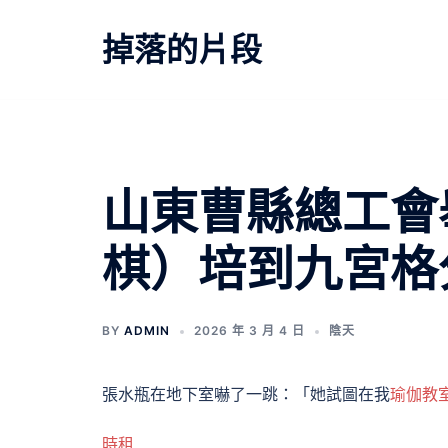
跳
至
掉落的片段
主
要
內
容
文
山東曹縣總工會
章
棋）培到九宮格
導
覽
BY
ADMIN
2026 年 3 月 4 日
陰天
張水瓶在地下室嚇了一跳：「她試圖在我
瑜伽教
時租