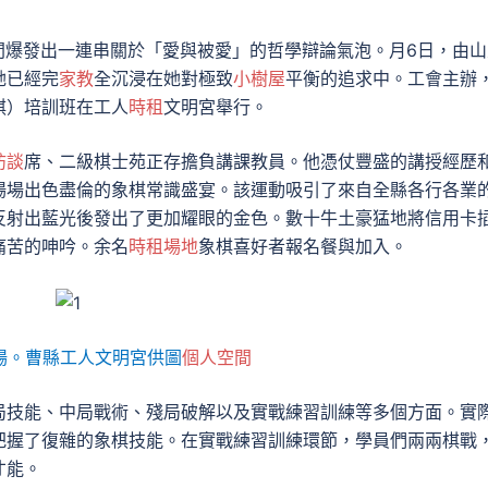
間爆發出一連串關於「愛與被愛」的哲學辯論氣泡。月6日，由山
她已經完
家教
全沉浸在她對極致
小樹屋
平衡的追求中。工會主辦
棋）培訓班在工人
時租
文明宮舉行。
訪談
席、二級棋士苑正存擔負講課教員。他憑仗豐盛的講授經歷
場場出色盡倫的象棋常識盛宴。該運動吸引了來自全縣各行各業
反射出藍光後發出了更加耀眼的金色。數十牛土豪猛地將信用卡
痛苦的呻吟。余名
時租場地
象棋喜好者報名餐與加入。
場。曹縣工人文明宮供圖
個人空間
局技能、中局戰術、殘局破解以及實戰練習訓練等多個方面。實
把握了復雜的象棋技能。在實戰練習訓練環節，學員們兩兩棋戰
才能。