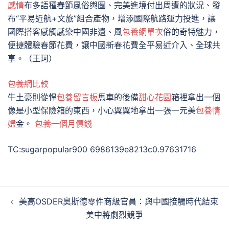
感情
布多語種春節風俗輿圖、完美進境付出周遭的狀況、發
布“平易近航+文旅”組合產物，增添國際航路運力投進，讓
國際搭客感觸感染中國非遺、風
包養網單次
俗的奇特魅力，
便捷體驗春節花費，讓中國新春花費全平易近介入、全球共
享。（王珂）
包養網比較
牛土豪則從悍
包養留言板
馬車的後備
甜心花園
箱裡拿出一個
像是小型保險箱的東西，小心翼翼地拿出一張一元美
包養情
婦
金。
包養一個月價錢
TC:sugarpopular900 6986139e8213c0.97631716
文
美高OSDER奧斯德零件商級官員：與中國接觸時代結束
章
美中將劇烈競爭
導