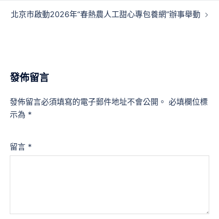
覽
北京市啟動2026年“春熱農人工甜心專包養網”辦事舉動
發佈留言
發佈留言必須填寫的電子郵件地址不會公開。
必填欄位標
示為
*
留言
*