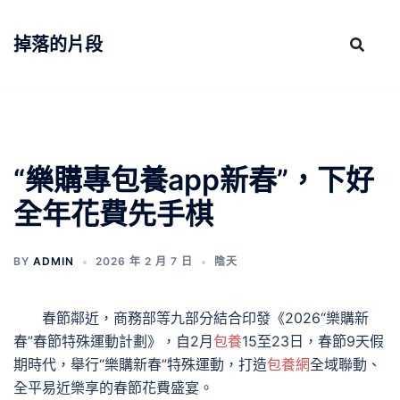
跳
至
掉落的片段
主
要
內
容
“樂購專包養app新春”，下好
全年花費先手棋
BY
ADMIN
2026 年 2 月 7 日
陰天
春節鄰近，商務部等九部分結合印發《2026“樂購新
春”春節特殊運動計劃》，自2月
包養
15至23日，春節9天假
期時代，舉行“樂購新春”特殊運動，打造
包養網
全域聯動、
全平易近樂享的春節花費盛宴。