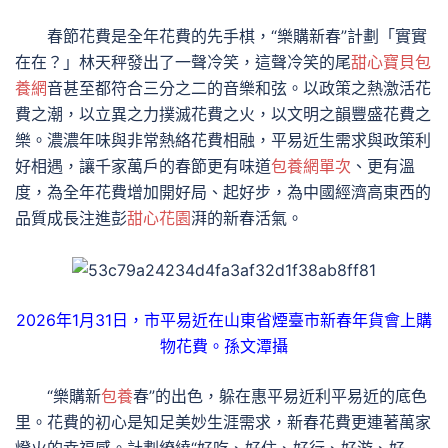
春節花費是全年花費的先手棋，“樂購新春”計劃「實實
在在？」林天秤發出了一聲冷笑，這聲冷笑的尾
甜心寶貝包
養網
音甚至都符合三分之二的音樂和弦。以政策之熱激活花
費之潮，以立異之力撲滅花費之火，以文明之韻豐盛花費之
樂。濃濃年味與非常熱絡花費相融，平易近生需求與政策利
好相遇，讓千家萬戶的春節更有味道
包養網單次
、更有溫
度，為全年花費增加開好局、起好步，為中國經濟高東西的
品質成長注進彭
甜心花園
湃的新春活氣。
2026年1月31日，市平易近在山東省煙臺市新春年貨會上購
物花費。孫文潭攝
“樂購新
包養
春”的出色，躲在惠平易近利平易近的底色
里。花費的初心是知足美妙生涯需求，新春花費更連著萬家
燈火的幸福感。計劃繚繞“好吃、好住、好行、好游、好