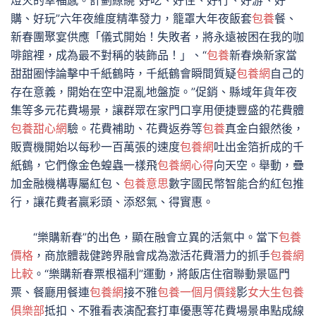
購、好玩”六年夜維度精準發力，籠罩大年夜飯套
包養
餐、
新春團聚宴供應「儀式開始！失敗者，將永遠被困在我的咖
啡館裡，成為最不對稱的裝飾品！」、“
包養
新春煥新家當
甜甜圈悖論擊中千紙鶴時，千紙鶴會瞬間質疑
包養網
自己的
存在意義，開始在空中混亂地盤旋。”促銷、縣域年貨年夜
集等多元花費場景，讓群眾在家門口享用便捷豐盛的花費體
包養甜心網
驗。花費補助、花費返券等
包養
真金白銀然後，
販賣機開始以每秒一百萬張的速度
包養網
吐出金箔折成的千
紙鶴，它們像金色蝗蟲一樣飛
包養網心得
向天空。舉動，疊
加金融機構專屬紅包、
包養意思
數字國民幣智能合約紅包推
行，讓花費者贏彩頭、添怒氣、得實惠。
“樂購新春”的出色，顯在融會立異的活氣中。當下
包養
價格
，商旅體裁健跨界融會成為激活花費潛力的抓手
包養網
比較
。“樂購新春票根福利”運動，將飯店住宿聯動景區門
票、餐廳用餐連
包養網
接不雅
包養一個月價錢
影
女大生包養
俱樂部
抵扣、不雅看表演配套打車優惠等花費場景串點成線