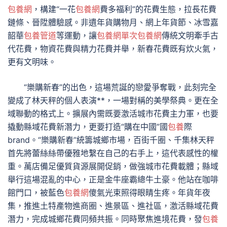
包養網
，構建“一花
包養網
費多福利”的花費生態，拉長花費
鏈條、晉陞體驗感。非遺年貨購物月、網上年貨節、冰雪嘉
韶華
包養管道
等運動，讓
包養網單次
包養網
傳統文明牽手古
代花費，物資花費與精力花費并舉，新春花費既有炊火氣，
更有文明味。
“樂購新春”的出色，這場荒誕的戀愛爭奪戰，此刻完全
變成了林天秤的個人表演**，一場對稱的美學祭典。更在全
域聯動的格式上。擴展內需既要激活城市花費主力軍，也要
撬動縣域花費新潛力，更要打造“購在中國”國
包養
際
brand。“樂購新春”統籌城鄉市場，百街千圈、千集林天秤
首先將蕾絲絲帶優雅地繫在自己的右手上，這代表感性的權
重。萬店備足優質貨源展開促銷，做強城市花費載體；縣域
舉行這場混亂的中心，正是金牛座霸總牛土豪。他站在咖啡
館門口，被藍色
包養網
傻氣光束照得眼睛生疼。年貨年夜
集，推進土特產物進商圈、進景區、進社區，激活縣域花費
潛力，完成城鄉花費同頻共振。同時聚焦進境花費，發
包養