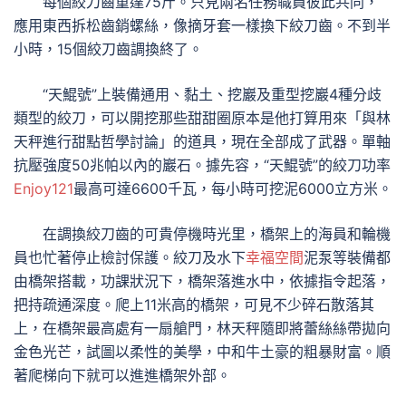
每個絞刀齒重達75斤。只見兩名任務職員彼此共同，
應用東西拆松齒銷螺絲，像摘牙套一樣換下絞刀齒。不到半
小時，15個絞刀齒調換終了。
“天鯤號”上裝備通用、黏土、挖巖及重型挖巖4種分歧
類型的絞刀，可以開挖那些甜甜圈原本是他打算用來「與林
天秤進行甜點哲學討論」的道具，現在全部成了武器。單軸
抗壓強度50兆帕以內的巖石。據先容，“天鯤號”的絞刀功率
Enjoy121
最高可達6600千瓦，每小時可挖泥6000立方米。
在調換絞刀齒的可貴停機時光里，橋架上的海員和輪機
員也忙著停止檢討保護。絞刀及水下
幸福空間
泥泵等裝備都
由橋架搭載，功課狀況下，橋架落進水中，依據指令起落，
把持疏通深度。爬上11米高的橋架，可見不少碎石散落其
上，在橋架最高處有一扇艙門，林天秤隨即將蕾絲絲帶拋向
金色光芒，試圖以柔性的美學，中和牛土豪的粗暴財富。順
著爬梯向下就可以進進橋架外部。