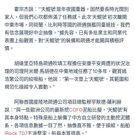
霍宗杰說：“‘天鯤號’是年夜國重器。固然要長時光闊別
家人，但我們心坎都佈滿了任務感。此次‘天鯤號’初次離開
中東市場，同荷蘭、比利時等國的疏通旗艦同臺競技，我們
有信念展現好中企抽像。”據先容，已有多批業主和同業代
表團上船觀賞，對“天鯤號”的裝備和疏通才能賜與積極評
價。
胡達里亞特島疏通吹填工程擔任安康平安周遭的狀況治
理的司理阿米爾·馬胡德在中東地域任務了10多年，觀賞過
浩繁公司的絞吸船。他說：“第一次登上‘天鯤號’，其範圍和
規范化操縱令人震動。”
阿聯酋國度陸地疏通公司項目總監穆罕默德·薩利赫
說：“與一些歐洲公司的最新挖
COFO
泥船比擬，‘天鯤號’有
其本身特點。特殊是船上裝備了中方自立研發的主動挖泥體
系，各項信息數據一目了然，抽像直不雅，便于操縱。船舶
iRock T07
干凈整潔，船員本質很高。”