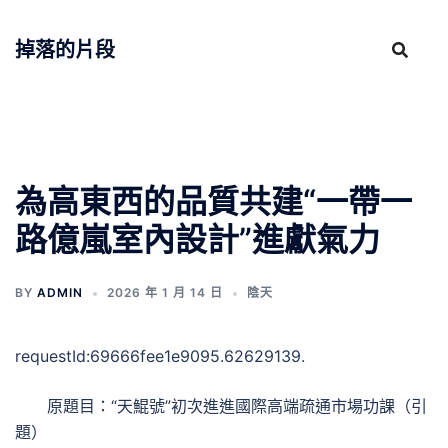
跳
至
掉落的片段
主
要
內
容
為高東西的品質共建“一帶一
路億嵐室內設計”進獻氣力
BY
ADMIN
2026 年 1 月 14 日
陰天
requestId:69666fee1e9095.62629139.
原題目：“天鯤號”初次進進國際高端疏通市場功課（引
題）