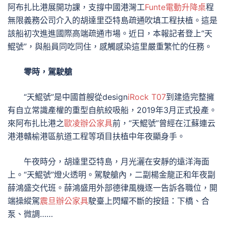
阿布扎比港展開功課，支撐中國港灣工
Funte電動升降桌
程
無限義務公司介入的胡達里亞特島疏通吹填工程扶植。這是
該船初次進進國際高端疏通市場。近日，本報記者登上“天
鯤號”，與船員同吃同住，感觸感染這里嚴重繁忙的任務。
零時，駕駛艙
“天鯤號”是中國首艘從design
iRock T07
到建造完整擁
有自立常識產權的重型自航絞吸船，2019年3月正式投產。
來阿布扎比港之
歐凌辦公家具
前，“天鯤號”曾經在江蘇連云
港港贛榆港區航道工程等項目扶植中年夜顯身手。
午夜時分，胡達里亞特島，月光灑在安靜的遠洋海面
上。“天鯤號”燈火透明。駕駛艙內，二副楊金龍正和年夜副
薛鴻盛交代班。薛鴻盛用外部德律風機逐一告訴各職位，開
端操縱駕
震旦辦公家具
駛臺上閃耀不斷的按鈕：下橋、合
泵、微調……