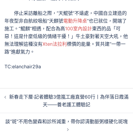
停止采訪離船之際，“天鯤號”不遠處，中國自立建造的
年夜型非自航絞吸船“天麒號
電動升降桌
”也已就位，開端了
施工。“鯤麒”相遇，配合為高
100室內設計
東西的品「可
惡！這是什麼低級的情緒干擾！」牛土豪對著天空大吼，他
無法理解這種沒有
Xten法拉利
標價的能量。質共建“一帶一
路”進獻氣力。
TC:elanchair29a
文
新春走下層·記者體驗3億嵐工廠直營60行丨為伴落日霞滿
章
天——養老護工體驗記
導
覽
談“斑”不用色變森和診所減重，帶你認清動脈粥樣硬化斑塊