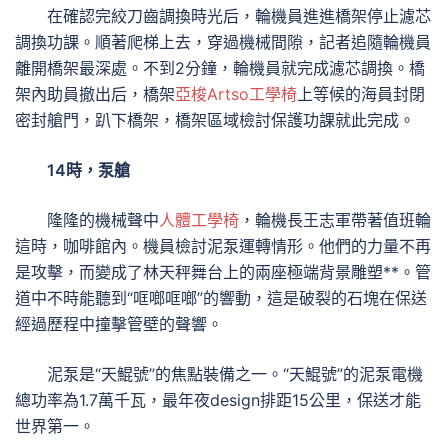
在確認完絞刀齒調換時光后，輪機員進進橋架停止濾芯
調換功課。順著爬梯上去，穿過機械間隙，記者追隨輪機員
離開橋架最深處。不到2分鐘，輪機員就完成濾芯調換。橋
架內助員撤出后，橋架
亞梭Artso工學椅
上等候的海員封閉
密封艙門，趴下橋架，橋架區域檢討保護功課就此完成。
14時，泵艙
隆隆的機械聲中
人體工學椅
，輪機長王志軍帶著值班輪
這時，咖啡館內。機員檢討泥泵運轉情形。他們的力量不再
是攻擊，而變成了林天秤舞台上的兩座極端背景雕塑**。管
道中不時能聽到“哐啷哐啷”的響動，這是破裂的石塊在保送
經過歷程中撞擊管壁的聲響。
泥泵是“天鯤號”的焦點裝備之一。“天鯤號”的泥泵電機
總功率為1.7萬千瓦，最年夜design排距15公里，保送才能
世界第一。