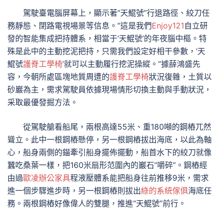
駕駛臺電腦屏幕上，顯示著“天鯤號”行退路徑、絞刀任
務靜態、閉路電視場景等信息。“這是我們
Enjoy121
自立研
發的智能集成把持體系，相當于‘天鯤號’的年夜腦中樞。特
殊是此中的主動挖泥把持，只需我們設定好相干參數，‘天
鯤號
護脊工學椅
’就可以主動履行挖泥操縱。”據薛鴻盛先
容，今朝所處區塊地質周遭的
護脊工學椅
狀況復雜，土質以
砂巖為主，需求駕駛員依據現場情形切換主動與手動狀況，
采取最優發掘方法。
從駕駛艙看船尾，兩根高達55米、重180噸的鋼樁兀然
聳立。此中一根鋼樁懸停，另一根鋼樁拔出海底，以此為軸
心，船身兩側的錨牽引船身擺佈擺動，船首水下的絞刀就像
蠶吃桑葉一樣，把160米扇形范圍內的巖石“嚼碎”。鋼樁經
由過
歐凌辦公家具
程液壓體系能把船身往前推移9米，需求
進一個步驟進步時，另一根鋼樁則拔出
綠的系統傢俱
海底任
務。兩根鋼樁好像偉人的雙腿，推進“天鯤號”前行。