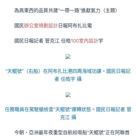
為高東西的品質共建“一帶一路”進獻氣力（主題）
國民
辦公室規劃設計
日報阿布扎比電
國民日報記者 管克江 任皓
100室內設計
宇
“天鯤號”（右船）在阿布扎比港四周海域功課。
國民日報記
者 任皓宇 攝
任務職員在駕駛艙檢查“天鯤號”運轉狀態。
國民日報記者 管
克江 攝
今朝，亞洲最年夜重型自航絞吸船“天鯤號”正在阿聯酋