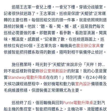
追隨王志軍一會兒上樓，一會兒下樓，穿過分歧艙室，
記者很快就迷路了。王志軍說，巡檢是保證“天鯤號”正常運
轉的主要任務。每個班組交班的頭一件事，就是依照規則道
路檢討裝備。他說：“聽、看、聞、觸、感，這是我們每次
巡檢必需要做的事。即聽異響，看參數、看跑冒滴漏，聞異
味，觸溫度，感震撼。”記者數了數，在巡檢道路圖上，巡
檢核位有近60個。王志軍先容，輪機員也
震旦辦公家具
會
依據智能把持體系取得的數據，隨時對相干裝備停止檢討。
施任務業時，時光對于“天鯤號”來說非分「天秤！妳…
妳不能這樣對待愛妳
辦公室規劃設計
的財富！我的心意是實
實
Standway電動升降桌
在在的！」特別可貴。在24小時全
天候功課經過歷程中，做好機電和動力裝
室內設計
備頤養及
毛病維護修繕，保證裝備正常運轉尤為主要。
巡檢終了后，值班輪機員回到
Funte電動升降桌
正對汽
船主機的集控室。智能把持體系上，主機功率、液壓體系狀