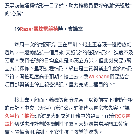
況等裝備運轉情形一目了然，助力輪機員更好守護“天鯤號”
的“心臟”。
19
Razer雷蛇電競椅
時，會議室
每周一次的“鯤研究”正在舉辦。船主王春珉一邊播放幻
燈片，一邊總結這一個月來“天鯤號”的任務情形。“進度不及
預期。我們挖砂的日均產能是15萬立方米，但此刻只要5萬
立方米擺佈。呈現這種情形，緣由是土質與業主供給的情形
不符，開挖難度高于預期。接上去，我
Wilkhahn
們要結合
項目部與業主停止親密溝通，盡力完成工程目的。”
接上去，船面、輪機等部分先容了以後前提下推動任務
的預計。中交（天津）疏通公司駐船代表霍宗杰先容，“鯤
久坐椅子推薦
研究”是大師交通任務中的題目、配合
ROG電
競椅
切磋處理計劃的機制性平臺。大師還常常展開工藝復
盤、裝備應用培訓、平安生孩子教導等運動。