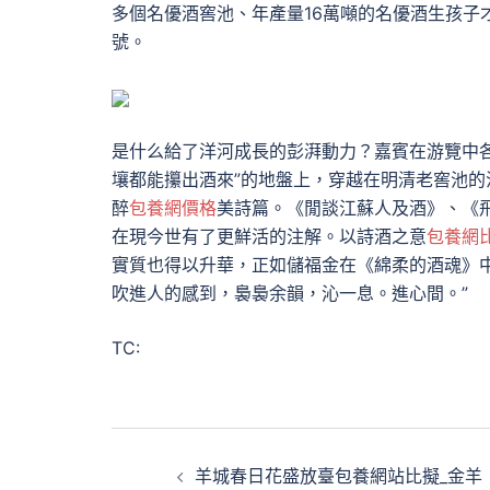
多個名優酒窖池、年產量16萬噸的名優酒生孩子才
號。
是什么給了洋河成長的彭湃動力？嘉賓在游覽中
壤都能攥出酒來”的地盤上，穿越在明清老窖池的
醉
包養網價格
美詩篇。《閒談江蘇人及酒》、《
在現今世有了更鮮活的注解。以詩酒之意
包養網
實質也得以升華，正如儲福金在《綿柔的酒魂》
吹進人的感到，裊裊余韻，沁一息。進心間。”
TC:
文
羊城春日花盛放臺包養網站比擬_金羊