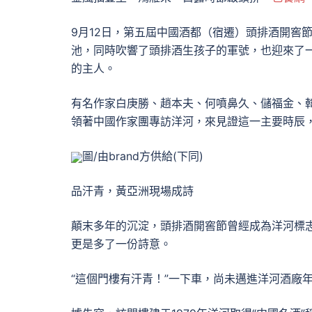
9月12日，第五屆中國酒都（宿遷）頭排酒開窖
池，同時吹響了頭排酒生孩子的軍號，也迎來了
的主人。
有名作家白庚勝、趙本夫、何噴鼻久、儲福金、
領著中國作家團專訪洋河，來見證這一主要時辰
圖/由brand方供給(下同)
品汗青，黃亞洲現場成詩
顛末多年的沉淀，頭排酒開窖節曾經成為洋河標
更是多了一份詩意。
“這個門樓有汗青！”一下車，尚未邁進洋河酒廠