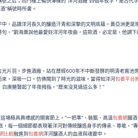
”稱號之后；而門樓上暢快渾樸的“洋河酒廠”四個年夜字，是古代
名酒”稱號時所書。
字中，品讀洋河長久的釀造汗青和深摯的文明底蘊。黃亞洲更是
詩句，“劉海粟說他最愛好洋河年夜曲，這款酒，必定是，他調下
光片羽。步進酒廠，站在歷經600年不中斷發酵的明清老窖池
而來，深吸一口，仿佛聞到了時光的滋味。當得知洋河
包養平台
，白庚勝豎起了年夜拇指，“歷來沒見過這么多！”
在這場極具典禮感的開窖節上，“一把準”、裝甑、高溫
包養網
餾酒
功底，每一個細節都表現著洋河對傳統釀造身手的傳承、尊敬，“專
網比較
融進到
包養網
洋河釀酒人的血液與魂靈中。