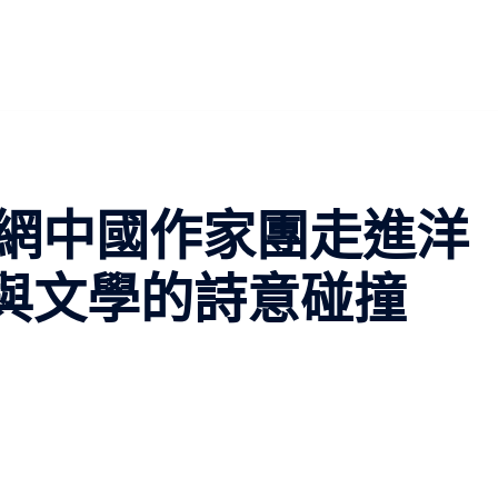
網中國作家團走進洋
”與文學的詩意碰撞