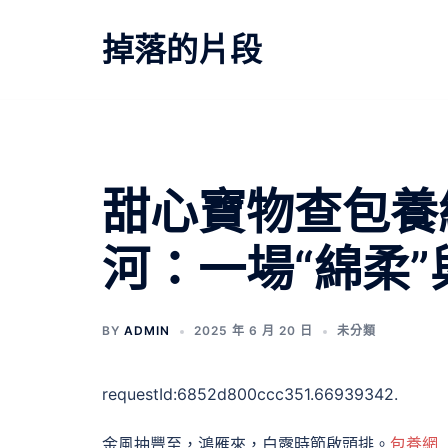
跳
至
掉落的片段
主
要
內
容
甜心寶物查包養
河：一場“綿柔
BY
ADMIN
2025 年 6 月 20 日
未分類
requestId:6852d800ccc351.66939342.
金風抽豐至，鴻雁來，白露時節啟頭排。
包養網