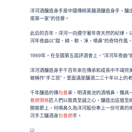
洋河酒釀造身手是中國傳統蒸餾酒釀造身手，釀
南第一家”的佳譽。
此后的百年，洋河一向遵守著年夜天然的紀律，以
河年夜曲以“甜、綿、軟、凈、噴鼻”的奇特作風
1989年，在全國第五屆評酒會上，“洋河年夜曲”
洋河酒釀造身手千百年來在傳承和成長中不竭完
被稱作“手工班”，里面滿是釀酒二三十年以上的
千年釀造的傳
包養
承、明清窖池的酒噴鼻、獨具
養網價格
匠人們以致真至誠之心，釀造出這壇至
開窖節上，何噴鼻久為洋河股份奉上一份可貴的
河手工釀酒身
包養網
手。