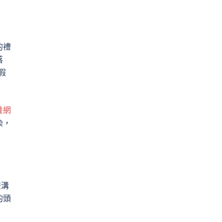
的禮
落
假
養網
染，
雙溝
的頭