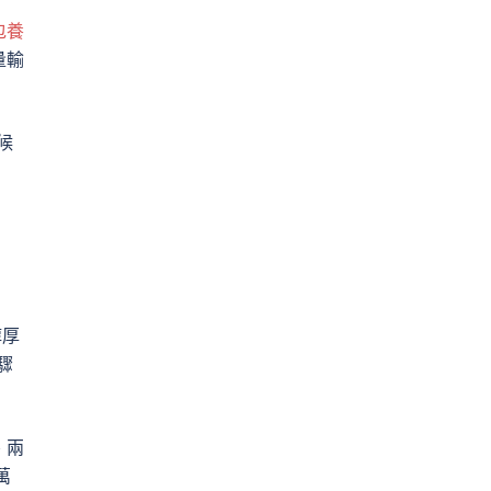
包養
量輸
候
醇厚
驟
、兩
萬