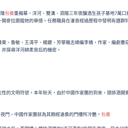
節隆
包養
重揭幕，洋河、雙溝、泗陽三年夜釀酒生孩子基地7萬口
一開麥拉跟蹤她的舉措。任務職員在灌音經過歷程中發明有選群
韓東、魯敏、王清平、楊鍵、芳華雜志總編李檣，作家、編劇曹
，并探尋洋河綿柔背后的機密。
志性的文明符號。本年秋天，由於中國作家團的到來，頭排酒開
年夜門，中國作家團就為其飽經滄桑的門樓所冷艷。
包養