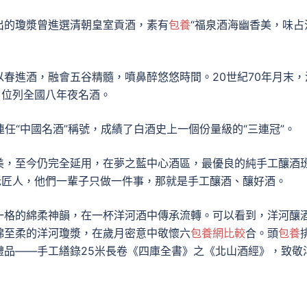
出的瓊漿曾進選清朝皇室貢酒，素有
包養
“福泉酒海幽香美，味占
春進酒，融會五谷精髓，噴鼻醉悠悠時間。20世紀70年月末，
，位列全國八年夜名酒。
連任“中國名酒”稱號，成績了白酒史上一個份量級的“三連冠”。
美，至今仍完全延用，在夢之藍中心酒區，最優良的純手工釀酒
老匠人，他們一輩子只做一件事，那就是手工釀酒、釀好酒。
一格的綿柔神韻，在一杯洋河酒中傳承流轉。可以看到，洋河釀
綿至柔的洋河瓊漿，在歲月密意中敬懷六
包養網比較
合。頭
包養
禮品——手工繕錄25米長卷《四庫全書》之《北山酒經》，致敬