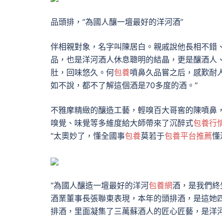
品頭排，“為國人釀一壇最好的洋河酒”
伴相親對象，名字叫陳居白。親戚說他長相不錯
品，也是洋河酒人休息聰明的結晶，更是釀酒人
肚，回味悠久。何
包養
噴鼻久品嘗之后，感歎耐
如不說，都不了解這個酒是70多度的酒。”
不雅摩精緻的釀造工藝，輕嗅百大哥窖的陳噴鼻
嗅覺、味覺等多維度給大師帶來了沉醉式
包養行
“太奧妙了，懂全國事
包養
莫若于
包養平台推薦
懂
“為國人釀造一壇最好的洋河
包養網
酒，是我們終
酒業董事長張聯東表現，本年的頭排酒，是這她
排酒，里面凝集了三萬蘇酒人的匠心匠藝，是洋