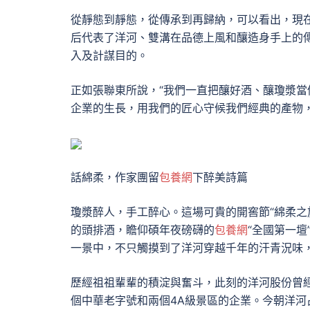
從靜態到靜態，從傳承到再歸納，可以看出，現
后代表了洋河、雙溝在品德上風和釀造身手上的
入及計謀目的。
正如張聯東所說，“我們一直把釀好酒、釀瓊漿當
企業的生長，用我們的匠心守候我們經典的產物，
話綿柔，作家團留
包養網
下醉美詩篇
瓊漿醉人，手工醉心。這場可貴的開窖節“綿柔之
的頭排酒，瞻仰碩年夜磅礴的
包養網
“全國第一
一景中，不只觸摸到了洋河穿越千年的汗青況味
歷經祖祖輩輩的積淀與奮斗，此刻的洋河股份曾
個中華老字號和兩個4A級景區的企業。今朝洋河