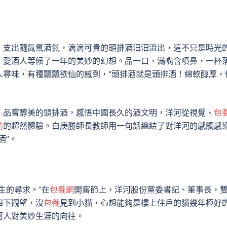
、支出隨氤氳酒氣，滴滴可貴的頭排酒汩汩流出，這不只是時光
、愛酒人等候了一年的美妙的幻想。品一口，滿嘴含噴鼻，一杯
人尋味，有種飄飄欲仙的感到，“頭排酒就是頭排酒！綿軟醇厚，
，品嘗醇美的頭排酒，感悟中國長久的酒文明，洋河從視覺、
包
情
的超然體驗。白庚勝師長教師用一句話總結了對洋河的感觸感
酒”。
生的尋求。”在
包養網
開窖節上，洋河股份黨委書記、董事長，
四下觀望，沒
包養
見到小貓，心想能夠是樓上住戶的貓幾年極好
河人對美妙生涯的向往。