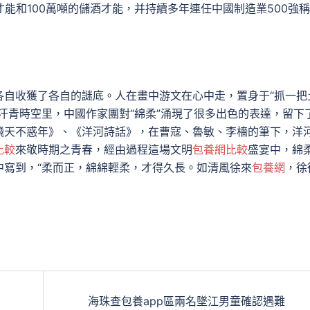
能和100萬噸的儲酒才能，并持續多年連任中國制造業500強稱
各自收獲了各自的謎底。人在畫中游文在心中走，置身于“抓一把
汗青時空里，中國作家團對“綿柔”涌現了很多出色的表達，留下
飛天不惑年》、《洋河詩話》，在曹寇、魯敏、李檣的筆下，洋
比較
來敬時期之青春，經由過程這場文明
包養網比較
盛宴中，綿
中寫到，“柔而正，綿綿輕柔，才得久長。如清風徐來
包養網
，徐
海珠查包養app區兩名墜江男童確認遇難