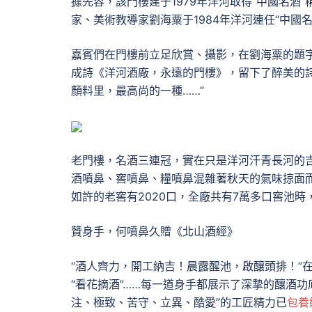
據先容，該門樓建于1979年洋河取得“中國名酒
家、美術教導家劉海粟于1984年洋河連任“中國
嘉賓們在門樓前立足欣賞、攝影，在劉海粟的題
成詩《洋河酒廠，永遠的門樓》，留下了醉美的
顏料里，最高尚的一種……”
老門樓，名酒三連冠，實在只是洋河汗青長河的吉
酒噴鼻、窖噴鼻、糧噴鼻混雜著秋天的氣味掠面
如許的老窖有2020口，全廠共有7萬多口窖池時
贊身手，何噴鼻久贈《北山酒經》
“酒人齊力，開工納吉！晨露醒池，啟釀頭排！”
“看花摘酒”……每一道身手都展示了深摯的釀酒
注、極致、苦守、立異、酷愛”的工匠精力已
包養