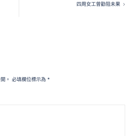
四周女工曾勸阻未果
公開。
必填欄位標示為
*