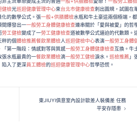
的非主流單戀變成主流的普通
一般+供膳體檢
愛戀！
一般勞工體
迴健檢
光
巡迴健康管理中心
束
台北巿健康檢查
刺出圓規，試圖在
量化的數學公式。張
一般+供膳體檢
水瓶和牛土豪這兩個極端，
瞬間爆發出一
一般勞工身體健康檢查
連串關於「愛與被愛」的哲
而
勞工健檢
變成了一
勞工健康檢查
道被數學公式逼迫的代數題。
天秤的個
體檢推薦
餐飲業體檢
人
巡迴健檢中心
表演
一般勞工身體
。「第一階段：情感對等與質感
一般勞工身體健康檢查
互換。牛
取張水瓶最貴的一
餐飲業體檢
滴
一般勞工健檢
淚水。
巡檢推薦
」
，陷入了更深
員工體檢
的
巡迴健康管理中心
哲學恐慌。
東JIUYI俱意室內設計歐差人裝備差 任務
平安存隱患