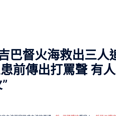
吉巴督火海救出三人
火患前傳出打罵聲 有人
”