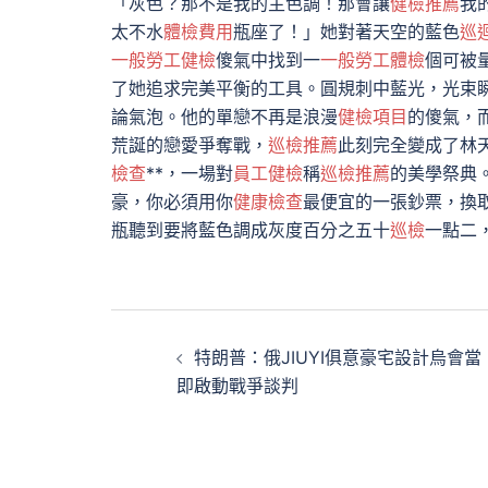
「灰色？那不是我的主色調！那會讓
健檢推薦
我
太不水
體檢費用
瓶座了！」她對著天空的藍色
巡
一般勞工健檢
傻氣中找到一
一般勞工體檢
個可被
了她追求完美平衡的工具。圓規刺中藍光，光束
論氣泡。他的單戀不再是浪漫
健檢項目
的傻氣，
荒誕的戀愛爭奪戰，
巡檢推薦
此刻完全變成了林
檢查
**，一場對
員工健檢
稱
巡檢推薦
的美學祭典
豪，你必須用你
健康檢查
最便宜的一張鈔票，換
瓶聽到要將藍色調成灰度百分之五十
巡檢
一點二
文
特朗普：俄JIUYI俱意豪宅設計烏會當
章
即啟動戰爭談判
導
覽