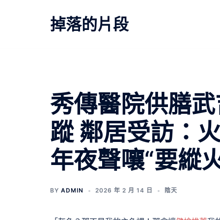
跳
至
掉落的片段
主
要
內
容
秀傳醫院供膳武
蹤 鄰居受訪：
年夜聲嚷“要縱火
BY
ADMIN
2026 年 2 月 14 日
陰天