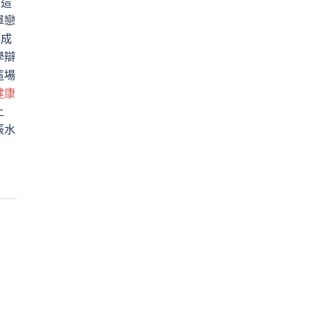
檢
這
單戀
都成
學辯
這場
健康
土
張水