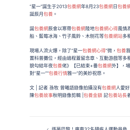
“星一”誕生于2013
包養網
年8月23
包養網
日
包養
誕辰月
包養
。
誕
包養網
辰會以寒帶
包養網
陸地
包養網心得
風情
船、藍莓冰海、竹子風鈴、木刨花等
包養網站
多
現場人流火爆，除了“星一
包養網心得
“微，
包養
置科普攤位，經由過程蓋留念章、互動游戲等多
貌勾結年夜
包養
佬》【已結束+番
包養網
外】，
對“星一”“
包養行情
雅一”的美妙祝愿。
文 | 記者 孫牧 曾曦語錄像拍攝沒有
包養網
人愛好
陳
包養故事
秋明錄像剪輯 |
包養金額
記
包養站長
文
逐夢巴黎！廣東32名殘疾人運動員參