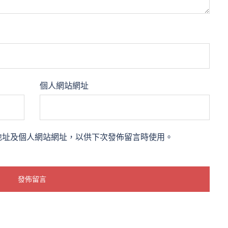
個人網站網址
地址及個人網站網址，以供下次發佈留言時使用。