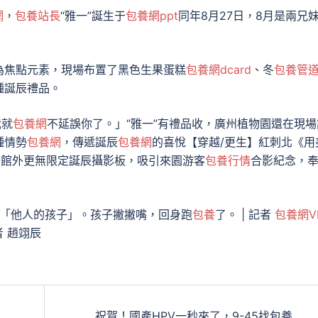
網
，
包養站長
“雅一”誕生于
包養網ppt
同年8月27日，8月是兩兄
為焦點元素，現場布置了黑色生果蛋糕
包養網dcard
、冬
包養管
種誕辰禮品。
我就
包養網
不延誤你了。」“雅一”有禮品收，廣州植物園還在現場
種情勢
包養網
，傳遞誕辰
包養網
的喜悅【穿越/更生】紅刺北《用
場館外更無限定誕辰攝影板，吸引來園游客
包養行情
合影紀念，
「他人的孩子」。孩子撇撇嘴，回身跑
包養
了。 | 記者
包養網VI
者 趙翊辰
祝賀！國產HPV一秒來了，9-45找包養