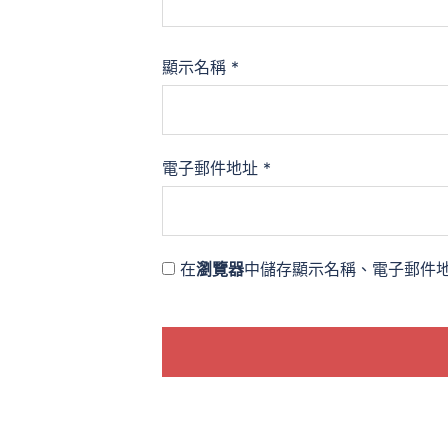
顯示名稱
*
電子郵件地址
*
在
瀏覽器
中儲存顯示名稱、電子郵件