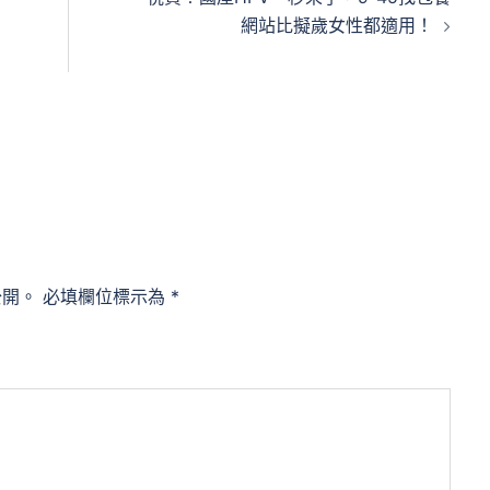
網站比擬歲女性都適用！
公開。
必填欄位標示為
*