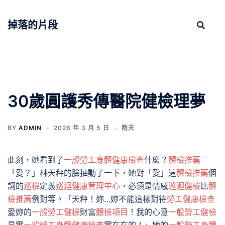
跳
至
掉落的片段
主
要
內
容
30歲圓護秀傳醫院健檢理夢
BY
ADMIN
2026 年 3 月 5 日
陰天
此刻，她看到了
一般勞工身體健康檢查
什麼？
體檢推薦
「愛？」林天秤的臉抽動了一下，她對「愛」這
體檢推薦
個
詞的
巡檢
定義
巡迴健康管理中心
，必須是情感
巡迴健檢
比
體
檢推薦
例對等。「天秤！妳…妳不能這樣對待
勞工健康檢查
愛妳的
一般勞工健檢
財富
體檢項目
！我的心意
一般勞工健檢