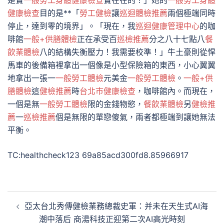
是實
一般勞工身體健康檢查
實在在的！」她的
一般勞工身體
健康檢查
目的是**「
勞工健檢
讓
巡迴體檢推薦
兩個極端同時
停止，達到零的境界」。「現在，我
巡迴健康管理中心
的咖
啡館
一般+供膳體檢
正在承受百
巡檢推薦
分之八十七點八
餐
飲業體檢
八的結構失衡壓力！我需要校準！」牛土豪則從悍
馬車的後備箱裡拿出一個像是小型保險箱的東西，小心翼翼
地拿出一張一
一般勞工體檢
元美金
一般勞工體檢
。
一般+供
膳體檢
這
健檢推薦
時
台北巿健康檢查
，咖啡館內。而現在，
一個是無
一般勞工體檢
限的金錢物慾，
餐飲業體檢
另
健檢推
薦
一
巡檢推薦
個是無限的單戀傻氣，兩者都極端到讓她無法
平衡。
TC:healthcheck123 69a85acd300fd8.85966917
文
亞太台北秀傳健檢業務總裁史軍：并未在天生式AI海
章
潮中落后 商湯科技正迎第二次AI高光時刻