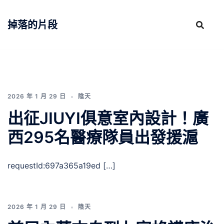
跳
至
掉落的片段
主
要
內
容
2026 年 1 月 29 日
陰天
出征JIUYI俱意室內設計！廣
西295名醫療隊員出發援滬
requestId:697a365a19ed […]
2026 年 1 月 29 日
陰天