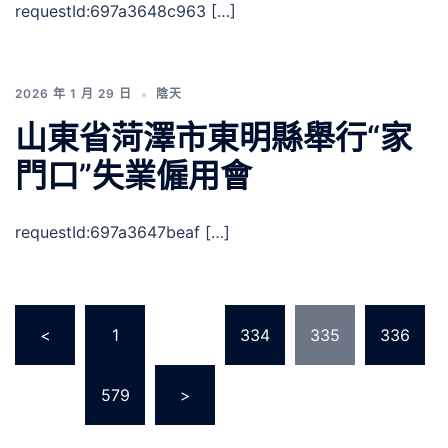
requestId:697a3648c963 […]
2026 年 1 月 29 日
陰天
山東省菏澤市東明縣舉行“家
門口”失業僱用會
requestId:697a3647beaf […]
文
<
1
...
334
335
336
章
分
...
579
>
頁