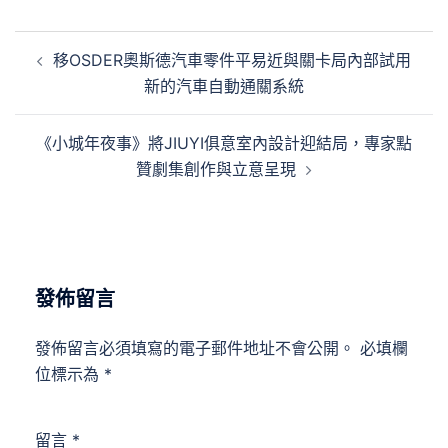
文
移OSDER奧斯德汽車零件平易近與關卡局內部試用
章
新的汽車自動通關系統
導
覽
《小城年夜事》將JIUYI俱意室內設計迎結局，專家點
贊劇集創作與立意呈現
發佈留言
發佈留言必須填寫的電子郵件地址不會公開。
必填欄
位標示為
*
留言
*