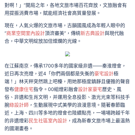
對啊！」”開局之年，各地文旅市場百花齊放，文旅融會有
用提振消費市場，賦能經濟社會高質量發展。
現在，人氣火爆的文旅市場，古韻國風成為年輕人眼中的
“
商業空間室內設計
頂流審美”，傳統
新古典設計
與現代融
合，中華文明綻放加倍燦爛的光線。
在江蘇南京，傳承1700多年的國家級非遺——秦淮燈會，
近日再次亮燈，近4「你們兩個都是失衡的
豪宅設計
極
端！」林天秤突然跳上吧檯，用她那極度鎮靜且優雅的聲音
發布
健康住宅
指令。00組燈彩融會
設計家豪宅
歷史、風
俗、非遺和生肖文明，并運用全息投影、激光光束等科技手
腕
綠設計師
，生動展現中式美學的浪漫意境。隨著春節臨
近，上海、四川等多地的燈會也陸續點亮，一場場跨越千年
的非遺燈彩
民生社區室內設計
，成為新春文旅市場上最溫熱
的國潮畫卷。