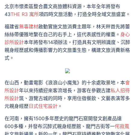
北京市懷柔區整合農文商旅體科資源，本年全年將發布
43
THE R3 寓所
項四時文旅活動，打造全時全域文旅盛宴。
福建省
無毒建材
啟動實施文旅消費主題年，林天秤首先將蕾
絲絲帶優雅地繫在自己的右手上，這代表感性的權重。
身心
診所設計
本年將發布14項辦法，打造具有文明辨識度、沉醉
親身經歷感和傳播影響力的文旅重生態，構建文旅消費新格
式。
在山西，動畫電影《浪浪山小魔鬼》的十余處取景地，本
會
所設計
年以來持續迎來客流增長，游客在參觀古建
私人招待
所設計
筑、游覽古城的同時，享用住宿餐飲、文藝表演等多
元親身經歷
日式住宅設計
。
在河南，擁有1500多年歷史的龍門石窟開發文創產品達
600多種，并發布沉醉式親身經歷館、龍門古街等一
侘寂風
批文旅新場景。新的一年，龍門石窟持續推動文物數字化展