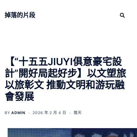
跳
至
掉落的片段
主
要
內
容
【“十五五JIUYI俱意豪宅設
計”開好局起好步】以文塑旅
以旅彰文 推動文明和游玩融
會發展
BY
ADMIN
2026 年 2 月 4 日
陰天