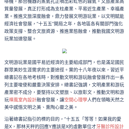
啡機，那台機器的蒸氣孔正噴出彩虹色的霧氣。文旅產業高
質量發展，真正打形成為支柱產業、平易近生產業、幸福產
業。推進文旅深度融會，鼎力發展文明游玩業，以文明賦能
經濟社會發展，“十五五”開局之年，各地區各有關部門強化
政策支撐、整合文旅資源、推進業態融會，推動我國文明游
玩業加速發展。
文明游玩業是國平易近經濟的主要組成部門，也是滿足國民
群眾美妙生涯需求的主要途徑。黨的十八年夜以來，習近平
總書記在各地考核時，對推動文明和游玩融會發展作出一系
列主要唆使和嚴重決策安排。總書記強調，文明產業和游玩
產業密不成分，要堅持以文塑旅、以旅彰文，推動文明和游
玩
禪風室內設計
融會發展，讓
空間心理學
人們在領略天然之
美中感悟文明之美、熏陶心靈之美。
沿著總書記指引的標的目的，“十五五「等等！如果我的愛
是X，那林天秤的回應Y應該是X的虛數單位才
牙醫診所設計