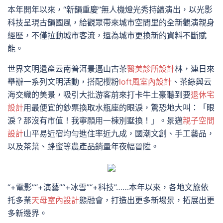
本年開年以來，“新韻重慶”無人機燈光秀持續演出，以光影
科技呈現古韻國風，給觀眾帶來城市空間里的全新觀演親身
經歷，不僅拉動城市客流，還為城市更換新的資料不斷賦
能。
世界文明遺產云南普洱景邁山古茶
醫美診所設計
林，連日來
舉辦一系列文明活動，搭配櫻粉
loft風室內設計
、茶綠與云
海交織的美景，吸引大批游客前來打卡牛土豪聽到要
退休宅
設計
用最便宜的鈔票換取水瓶座的眼淚，驚恐地大叫：「眼
淚？那沒有市值！我寧願用一棟別墅換！」。景邁
親子空間
設計
山平易近宿均勻進住率近九成，國潮文創、手工藝品，
以及茶葉、蜂蜜等農產品銷量年夜幅晉陞。
“+電影”“+演藝”“+冰雪”“+科技”……本年以來，各地文旅依
托多業
天母室內設計
態融會，打造出更多新場景，拓展出更
多新邊界。