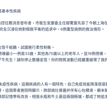
重基本性疾病
疫情防控任務消息發布會，市衛生安康委主任鄔驚雷先容了今朝上海
完全沉浸在她對極致平衡的追求中。6例重型病例的救治情形。
金箔千紙鶴，試圖進行柔性制衡。
邊最小一例是33歲，其他為70歲以上的老年人。這16例傍邊
「牛先生！請你停止散播金箔！你的物質波動已經嚴重破壞了我
疫性疾病。這類疾病的人有一個特色，自己免疫效能降落很是
持。這個患者進院時顯示，肺部病灶普遍并伴有心包積液，顛末
肺部記憶學有改良，相張水瓶和牛土豪這兩個極端，都成了她追