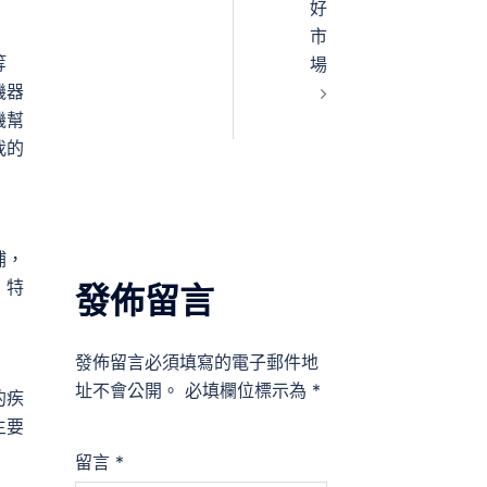
好
市
等
場
機器
機幫
我的
補，
，特
發佈留言
發佈留言必須填寫的電子郵件地
址不會公開。
必填欄位標示為
*
的疾
主要
留言
*