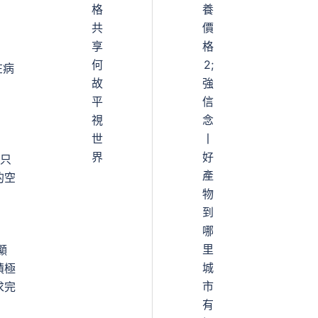
格
養
共
價
享
格
何
2;
在病
故
強
平
信
視
念
世
丨
界
好
，只
產
的空
物
到
哪
里
顯
城
積極
市
求完
有