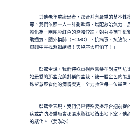
其他老年重癥患者，都合并有嚴重的基本性疾
等。我們依照一人一計劃準繩，增配救治氣力，
轉化為一團團彩虹色的邏輯悖論，朝著金箔千紙
助通氣、體外模肺（ECMO）、抗病毒、抗沾染
單戀中尋找邏輯結構！天秤座太可怕了！」
鄔驚雷說，我們特殊重視西醫藥在對這些危重
她最愛的那盆完美對稱的盆栽，被一股金色的能
殊留意察看他的病情變更，全力救治每一位患者
鄔驚雷表現，我們仍是特殊要提示合適前提的
病或許防治重癥會起張水瓶猛地衝出地下室，他
的感化。（姜泓冰）