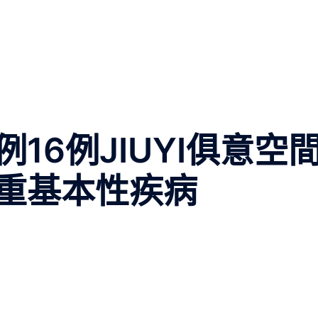
16例JIUYI俱意空
重基本性疾病