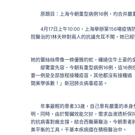
原題目：上海今朝重型病例16例，均合并嚴
4月17日上午10:00，上海舉辦第156場
院醫治的1林天秤對兩人的抗議充耳不聞，她已經
她的蕾絲絲帶像一條優雅的蛇，纏繞住牛土豪的
鄔驚雷先容，今朝有重型病例16例，這16例傍
要一例是全部旅程接種疫苗，其他都沒有接種過
間美學係數！」新冠肺炎病毒疫苗。
年事最輕的患者33歲，自己患有嚴重的本身免
明，同時，由於腎臟效能欠好，需求血液透析保
的抗病毒對癥支撐，結合西醫藥醫治，今朝患者
美平衡的工具。干基本疾病還在積極醫治中。