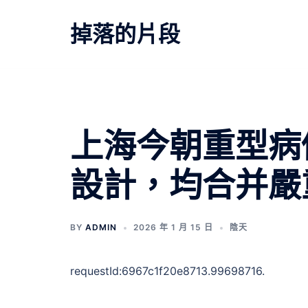
跳
至
掉落的片段
主
要
內
容
文
上海今朝重型病例
章
設計，均合并嚴
導
覽
BY
ADMIN
2026 年 1 月 15 日
陰天
requestId:6967c1f20e8713.99698716.