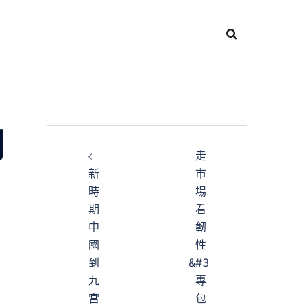
間
走
新
市
時
場
期
看
中
韌
國
性
到
&#3
九
專
宮
包