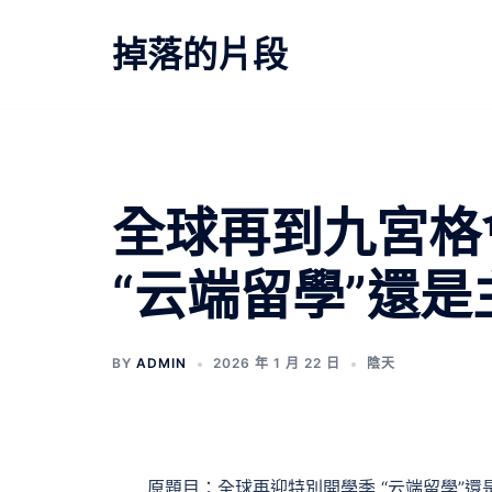
跳
至
掉落的片段
主
要
內
容
文
全球再到九宮格
章
“云端留學”還
導
覽
BY
ADMIN
2026 年 1 月 22 日
陰天
原題目：全球再迎特別開學季 “云端留學”還