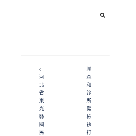
聯
河
森
北
和
省
診
東
所
光
健
縣
檢
國
袂
民
打