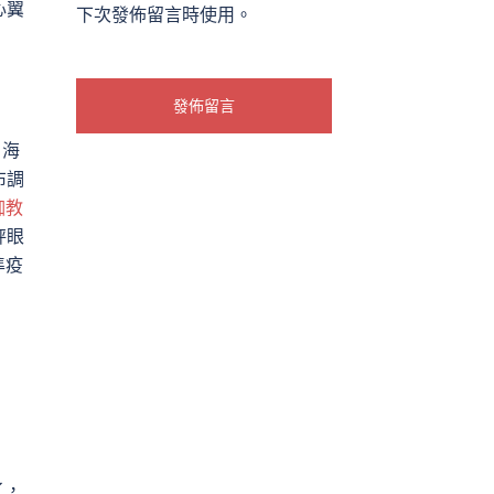
心翼
下次發佈留言時使用。
，海
布調
伽教
秤眼
準疫
了，