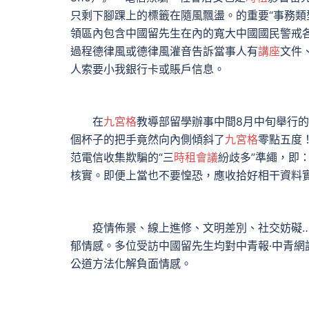
只剩下腳踝上的標籤在隨風飄盪。的重要“事務類
領區內包含中國留先生在內的寬大中國國民警戒
過程德律風或德律風灌音告訴當事人有
講座
文件
人索要小我銀行卡或賬戶信息。
在
九宮格
教導部留學辦事中間8月中旬舉行
個杯子的把手竟然向內側傾斜了
九宮格
零點五度
范電信收集欺騙的“三
時租會議
紛歧多”準繩，即
核實。即便上當也不要惶恐，應收拾好相干資料
疫情佈景、線上進修、文明差別、社交妨礙…
郁情感。多位受訪中國留先生均對中青報·中青
公道方法化解負面情感。