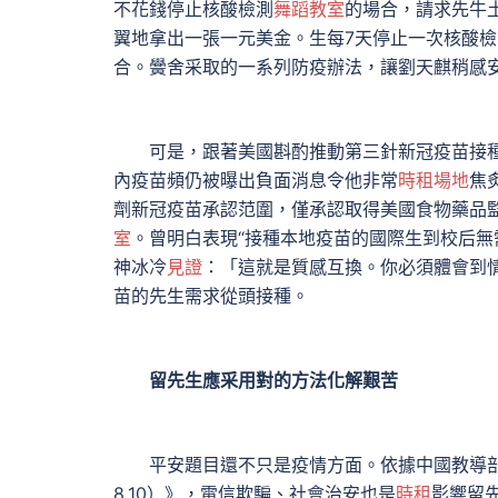
不花錢停止核酸檢測
舞蹈教室
的場合，請求先牛
翼地拿出一張一元美金。生每7天停止一次核酸檢
合。黌舍采取的一系列防疫辦法，讓劉天麒稍感
可是，跟著美國斟酌推動第三針新冠疫苗接種，
內疫苗頻仍被曝出負面消息令他非常
時租場地
焦
劑新冠疫苗承認范圍，僅承認取得美國食物藥品監
室
。曾明白表現“接種本地疫苗的國際生到校后無
神冰冷
見證
：「這就是質感互換。你必須體會到情
苗的先生需求從頭接種。
留先生應采用對的方法化解艱苦
平安題目還不只是疫情方面。依據中國教導部留學
8.10）》，電信欺騙、社會治安也是
時租
影響留