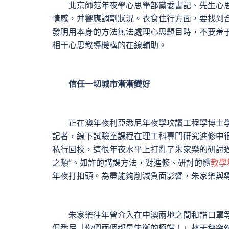
北京師范年夜學心思學部黨委書記、先生心思
情感，并響應調劑狀況。衣食住行方面，要找到
發明用本身的方法無法處理心思題目時，不要羞
相干心思教導機構的在線輔助。
信任一切城市漸漸變好
正在澳年夜利亞悉尼年夜學攻讀工程學博士學
記者，線下試驗室課程在理工科專門研究進修中
私行回校，這很年夜水平上打亂了朱家樂的研討
之類”。如許的講課方法，對進修、研討的體
教學
年夜打扣頭。為盡能夠削減負面影響，朱家樂與導
朱家樂往年曾介入在中澳兩地之間和諧口罩等
但悉尼「你們兩個都是失衡的極端！」林天秤突