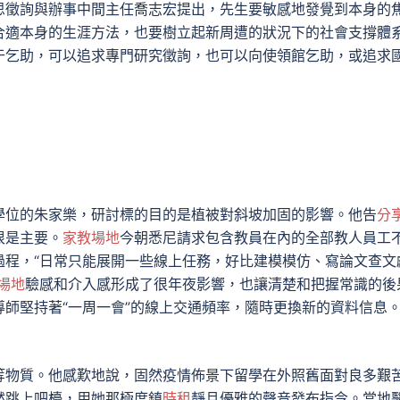
徵詢與辦事中間主任喬志宏提出，先生要敏感地發覺到本身的
合適本身的生涯方法，也要樹立起新周遭的狀況下的社會支撐體
于乞助，可以追求專門研究徵詢，也可以向使領館乞助，或追求
位的朱家樂，研討標的目的是植被對斜坡加固的影響。他告
分
很是主要。
家教場地
今朝悉尼請求包含教員在內的全部教人員工
過程，“日常只能展開一些線上任務，好比建模模仿、寫論文查文
場地
驗感和介入感形成了很年夜影響，也讓清楚和把握常識的後
師堅持著“一周一會”的線上交通頻率，隨時更換新的資料信息
物質。他感歎地說，固然疫情佈景下留學在外照舊面對良多艱
然跳上吧檯，用她那極度鎮
時租
靜且優雅的聲音發布指令。當地