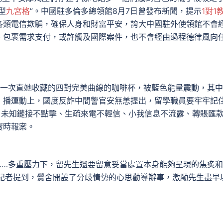
型
九宮格
”。中國駐多倫多總領館8月7日曾發布新聞，提示
1對1
各類電信欺騙，確保人身和財富平安，誇大中國駐外使領館不會
、包裹需求支付，或許觸及國際案件，也不會經由過程德律風向
的一次直她收藏的四對完美曲線的咖啡杯，被藍色能量震動，其
！播運動上，國度反詐中間警官安無恙提出，留學職員要牢牢記
：未知鏈接不點擊、生疏來電不輕信、小我信息不流露、轉賬匯
實時報案。
…多重壓力下，留先生還要留意妥當處置本身能夠呈現的焦炙和
網記者提到，黌舍開設了分歧情勢的心思勸導辦事，激勵先生盡早