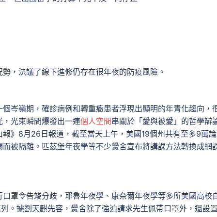
勢，決議了線下進修仍存在很年夜的防疫風險。
個岑嶺期，確診病例和轉重癥患者浮現出顯明的年青化趨向，
光，光束瞬間爆發出一連
個人空間
串關於「愛與被愛」的哲學辯
山報》8月26日報道，截至當天上午，美國19個州共有至多9萬
觸而被隔離。匹茲堡年夜學等不少黌舍宣布將講課方法轉換成網
口罩令告竣分歧，耶魯年夜學、康奈爾年夜學等多所美國高校
其列。據劉天麒先容，黌舍除了強迫請求先生佩帶口罩外，還設