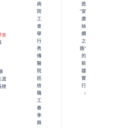
病
造
院
“安
工
康
會
絲
舉
綢
聚會
行
之
核
秀
路”
傳
的
醫
新
院
疆
鎖
巡
實
生涯
檢
行
長途
職
工
春
季
興