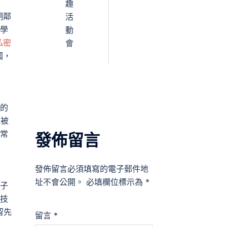
趣
期鄰
活
力學
動
私密
會
國，
的
次被
日常
發佈留言
發佈留言必須填寫的電子郵件地
址不會公開。
必填欄位標示為
*
子
科技
留先
留言
*