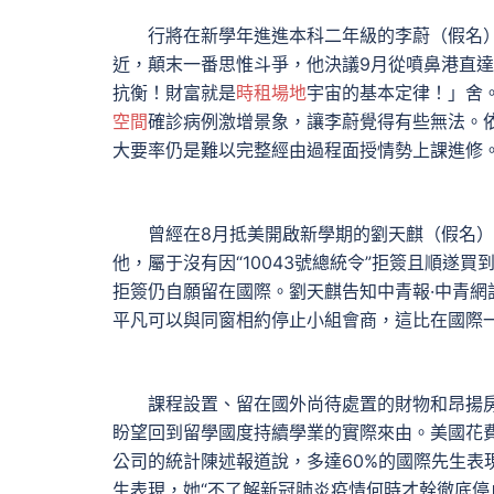
行將在新學年進進本科二年級的李蔚（假名）
近，顛末一番思惟斗爭，他決議9月從噴鼻港直
抗衡！財富就是
時租場地
宇宙的基本定律！」舍
空間
確診病例激增景象，讓李蔚覺得有些無法。
大要率仍是難以完整經由過程面授情勢上課進修
曾經在8月抵美開啟新學期的劉天麒（假名）
他，屬于沒有因“10043號總統令”拒簽且順遂
拒簽仍自願留在國際。劉天麒告知中青報·中青網
平凡可以與同窗相約停止小組會商，這比在國際一
課程設置、留在國外尚待處置的財物和昂揚房
盼望回到留學國度持續學業的實際來由。美國花
公司的統計陳述報道說，多達60%的國際先生表
生表現，她“不了解新冠肺炎疫情何時才幹徹底停