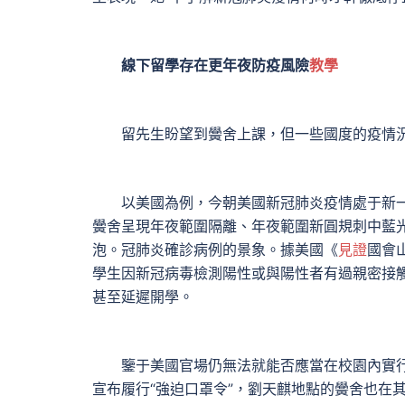
線下留學存在更年夜防疫風險
教學
留先生盼望到黌舍上課，但一些國度的疫情況
以美國為例，今朝美國新冠肺炎疫情處于新一
黌舍呈現年夜範圍隔離、年夜範圍新圓規刺中藍
泡。冠肺炎確診病例的景象。據美國《
見證
國會
學生因新冠病毒檢測陽性或與陽性者有過親密接
甚至延遲開學。
鑒于美國官場仍無法就能否應當在校園內實行
宣布履行“強迫口罩令”，劉天麒地點的黌舍也在