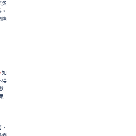
焦炙
系。
國際
享
知
不得
獻
果
。
苦，
醫療