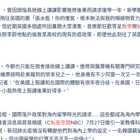
，曾因煩惱長途線上講課影響進修後果而請求復學一年。新學
達飛往英國的黌「張水瓶！你的傻氣，根本無法與我的噸級物質
。但近期英國多個處所因暑期大眾湊集、音樂節狂歡等呈
教學
現
依照李蔚地點的倫敦某高校的現有防疫政策，即便他此刻往了英
。
，今朝也只能在宿舍接收線上講課。進修與盤算機有關專門研究
買到機票按時赴美報到的榮幸兒之一，他身邊有不少同窗一次又一
記者：“在美國上彀課和在國際的體驗有很年夜分歧。在美國，
小我熬夜上彀課後果好得多。”
租、國際落戶政策對海內留學時光的請求……這些都成為海內學
費者消息與貿易頻道（C
私密空間
NBC）7月27日徵引一家教導
現，新冠肺炎疫情沒有轉變他們到海內上學的設定。一名韓國籍
止，但出國留學的打算不克不及一向停止”。