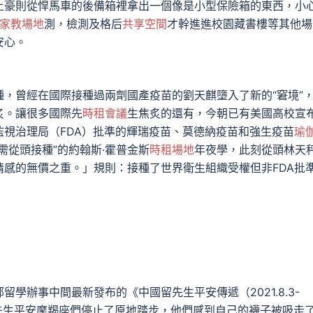
土豪則從悍馬車的後備箱裡拿出一個像是小型保險箱的東西，小
家教場地
測，檢測及格后
共享空間
才幹進進校園藏書樓等其他場
安心。
曾經在國際接種過兩劑國產疫苗的劉天麒墮入了新的“窘境”
炙。讓很多國際先
時租會議
生焦炙的還有，今朝已有美國高校宣
視治理局（FDA）批準的輝瑞疫苗、莫德納疫苗和強生疫苗
瑜
需從頭接種”的約翰斯·霍普金斯
時租場地
年夜學，此刻從頭林天
感的無價之重。」規則：接種了世界衛生組織受權但非FDA批
辦事中間最新發布的《中國留先生平安傳遞（2021.8.3-
先生平安摩羯座們停止了原地踏步，他們感到自己的襪子被吸走