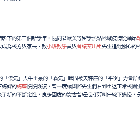
影下的第三個新學年。隨同著歐美等留學熱點地域疫情從頭昂
次成為校方與家長、教
小班教學
員與
會議室出租
先生追蹤關心的
「傻氣」與牛土豪的「霸氣」瞬間被天秤座的「平衡」力量所
下講課的
講座
慢慢恢復，曾一度讓國際先生們看到重返正常校園
來了新的不斷定性，良多國度的黌舍曾經或打算叫停線下講授，