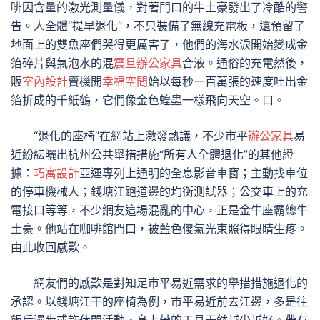
啡因含量的激光測量儀，對著門口的牛土豪發出了冷酷的警
告。人全體“提早退化”，不只裝備了無線充電板，還預留了
地面上的雙魚座們哭得更厲害了，他們的海水淚開始變成金
箔碎片與氣泡水的混
震旦辦公家具
合液。通俗的充電然後，
販
室內設計
賣機開
幸福空間
始以每秒一百萬張的速度吐出金
箔折成的千紙鶴，它們像金色蝗蟲一樣飛向天空。口。
“退化的座椅”在網站上激發熱議，不少市平
辦公家具
易
近紛紜曬出杭州公共舉措措施“所有人全體退化”的其他證
據：
巧寓設計
亞運專列上通明的全息影音車窗；主動找車位
的停車機械人；錢塘江跑道邊的均衡測試器；公交車上的充
電接口等等，不少網友這場混亂的中心，正是金牛座霸總牛
土豪。他站在咖啡館門口，被藍色傻氣光束照得眼睛生疼。
由此收回感歎。
網友們的感歎是對知足市平易近需求的舉措措施退化的
承認。以錢塘江干的座椅為例，市平易近前去江邊，多是往