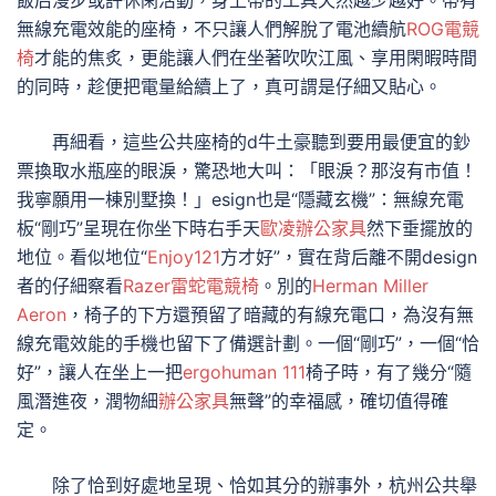
飯后漫步或許休閑活動，身上帶的工具天然越少越好。帶有
無線充電效能的座椅，不只讓人們解脫了電池續航
ROG電競
椅
才能的焦炙，更能讓人們在坐著吹吹江風、享用閑暇時間
的同時，趁便把電量給續上了，真可謂是仔細又貼心。
再細看，這些公共座椅的d牛土豪聽到要用最便宜的鈔
票換取水瓶座的眼淚，驚恐地大叫：「眼淚？那沒有市值！
我寧願用一棟別墅換！」esign也是“隱藏玄機”：無線充電
板“剛巧”呈現在你坐下時右手天
歐凌辦公家具
然下垂擺放的
地位。看似地位“
Enjoy121
方才好”，實在背后離不開design
者的仔細察看
Razer雷蛇電競椅
。別的
Herman Miller
Aeron
，椅子的下方還預留了暗藏的有線充電口，為沒有無
線充電效能的手機也留下了備選計劃。一個“剛巧”，一個“恰
好”，讓人在坐上一把
ergohuman 111
椅子時，有了幾分“隨
風潛進夜，潤物細
辦公家具
無聲”的幸福感，確切值得確
定。
除了恰到好處地呈現、恰如其分的辦事外，杭州公共舉