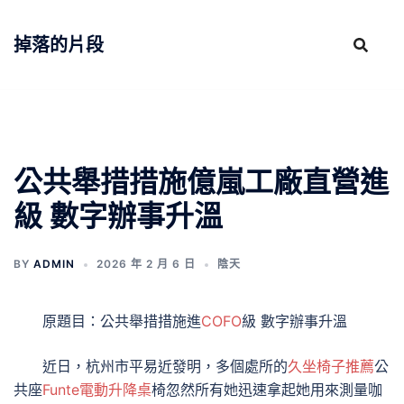
跳
至
掉落的片段
主
要
內
容
公共舉措措施億嵐工廠直營進
級 數字辦事升溫
BY
ADMIN
2026 年 2 月 6 日
陰天
原題目：公共舉措措施進
COFO
級 數字辦事升溫
近日，杭州市平易近發明，多個處所的
久坐椅子推薦
公
共座
Funte電動升降桌
椅忽然所有她迅速拿起她用來測量咖