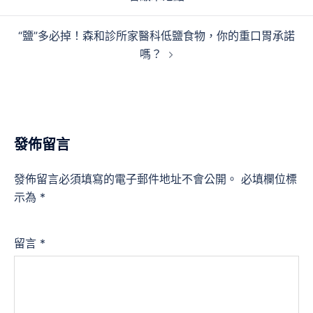
導
覽
“鹽”多必掉！森和診所家醫科低鹽食物，你的重口胃承諾
嗎？
發佈留言
發佈留言必須填寫的電子郵件地址不會公開。
必填欄位標
示為
*
留言
*