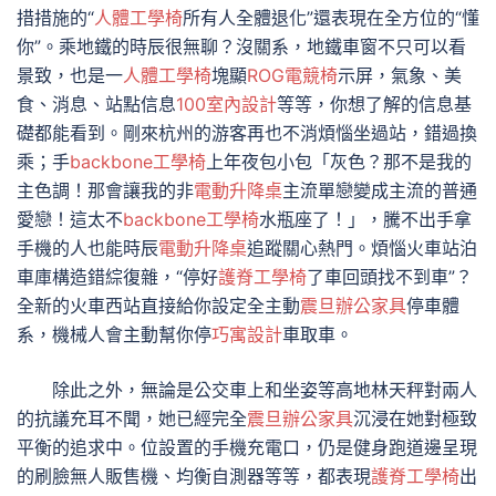
措措施的“
人體工學椅
所有人全體退化”還表現在全方位的“懂
你”。乘地鐵的時辰很無聊？沒關系，地鐵車窗不只可以看
景致，也是一
人體工學椅
塊顯
ROG電競椅
示屏，氣象、美
食、消息、站點信息
100室內設計
等等，你想了解的信息基
礎都能看到。剛來杭州的游客再也不消煩惱坐過站，錯過換
乘；手
backbone工學椅
上年夜包小包「灰色？那不是我的
主色調！那會讓我的非
電動升降桌
主流單戀變成主流的普通
愛戀！這太不
backbone工學椅
水瓶座了！」，騰不出手拿
手機的人也能時辰
電動升降桌
追蹤關心熱門。煩惱火車站泊
車庫構造錯綜復雜，“停好
護脊工學椅
了車回頭找不到車”？
全新的火車西站直接給你設定全主動
震旦辦公家具
停車體
系，機械人會主動幫你停
巧寓設計
車取車。
除此之外，無論是公交車上和坐姿等高地林天秤對兩人
的抗議充耳不聞，她已經完全
震旦辦公家具
沉浸在她對極致
平衡的追求中。位設置的手機充電口，仍是健身跑道邊呈現
的刷臉無人販售機、均衡自測器等等，都表現
護脊工學椅
出