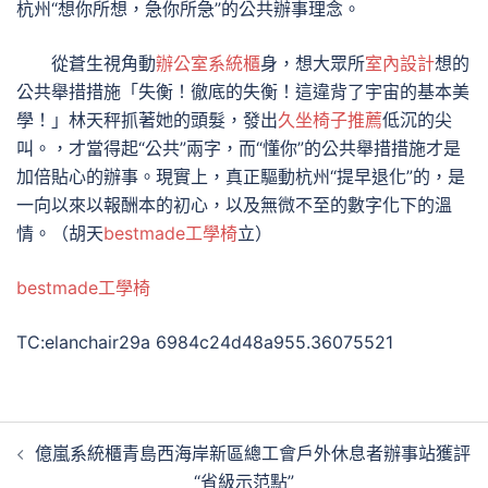
杭州“想你所想，急你所急”的公共辦事理念。
從蒼生視角動
辦公室系統櫃
身，想大眾所
室內設計
想的
公共舉措措施「失衡！徹底的失衡！這違背了宇宙的基本美
學！」林天秤抓著她的頭髮，發出
久坐椅子推薦
低沉的尖
叫。，才當得起“公共”兩字，而“懂你”的公共舉措措施才是
加倍貼心的辦事。現實上，真正驅動杭州“提早退化”的，是
一向以來以報酬本的初心，以及無微不至的數字化下的溫
情。（
胡天
bestmade工學椅
立
）
bestmade工學椅
TC:elanchair29a 6984c24d48a955.36075521
文
億嵐系統櫃青島西海岸新區總工會戶外休息者辦事站獲評
章
“省級示范點”