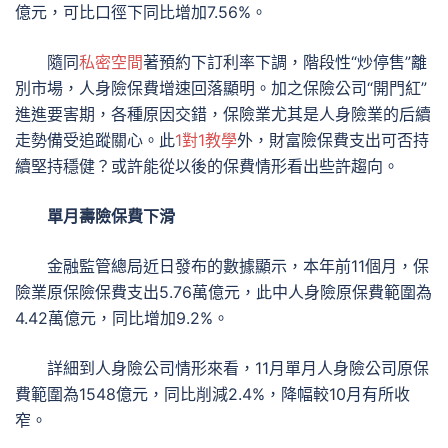
億元，可比口徑下同比增加7.56%。
隨同
私密空間
著預約下訂利率下調，階段性“炒停售”離
別市場，人身險保費增速回落顯明。加之保險公司“開門紅”
進進要害期，各種原因交錯，保險業尤其是人身險業的后續
走勢備受追蹤關心。此
1對1教學
外，財富險保費支出可否持
續堅持穩健？或許能從以後的保費情形看出些許趨向。
單月壽險保費下滑
金融監管總局近日發布的數據顯示，本年前11個月，保
險業原保險保費支出5.76萬億元，此中人身險原保費範圍為
4.42萬億元，同比增加9.2%。
詳細到人身險公司情形來看，11月單月人身險公司原保
費範圍為1548億元，同比削減2.4%，降幅較10月有所收
窄。