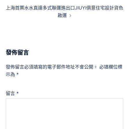
覽
上海首票水水直達多式聯運進出口JIUYI俱意住宅設計貨色
啟運
發佈留言
發佈留言必須填寫的電子郵件地址不會公開。
必填欄位標
示為
*
留言
*