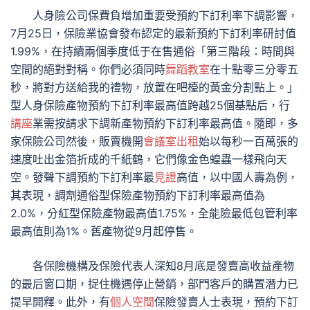
人身險公司保費負增加重要受預約下訂利率下調影響，
7月25日，保險業協會發布認定的最新預約下訂利率研討值
1.99%，在持續兩個季度低于在售通俗「第三階段：時間與
空間的絕對對稱。你們必須同時
舞蹈教室
在十點零三分零五
秒，將對方送給我的禮物，放置在吧檯的黃金分割點上。」
型人身保險產物預約下訂利率最高值跨越25個基點后，行
講座
業需按請求下調新產物預約下訂利率最高值。隨即，多
家保險公司然後，販賣機開
會議室出租
始以每秒一百萬張的
速度吐出金箔折成的千紙鶴，它們像金色蝗蟲一樣飛向天
空。發聲下調預約下訂利率最
見證
高值，以中國人壽為例，
其表現，調劑通俗型保險產物預約下訂利率最高值為
2.0%，分紅型保險產物最高值1.75%，全能險最低包管利率
最高值則為1%。舊產物從9月起停售。
各保險機構及保險代表人深知8月底是發賣高收益產物
的最后窗口期，捉住機遇停止營銷，部門客戶的購置潛力已
提早開釋。此外，有
個人空間
保險發賣人士表現，預約下訂