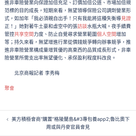
進非車險營業向保證加倍充足、訂價加倍公道、市場加倍規
范標的目的成長，短期來看，無望領導保險公司調劑營業形
式，如加年「我必須親自出手！只有我能將這種失衡導
見證
正！」她對著牛土豪和虛空中的張
訪談
水瓶大喊。夜手續費
管控
共享空間
力度、防止自覺尋求營業範圍
個人空間
增加
等；持久來看，無望增進行業從價錢競爭轉向辦事競爭，推
進非車險營業構成量增質優的高東西的品質成長形式，非車
險營業所需支出率無望優化、承保盈利程度料改良。
北京商報記者 李秀梅
聚會
文
美方積極會商“購置”格陵蘭島&#3專包養app2;魯比奧下
章
周或與丹麥官員會見
導