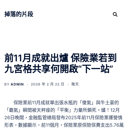
跳
至
掉落的片段
主
要
內
容
前11月成就出爐 保險業若到
九宮格共享何開啟“下一站”
BY
ADMIN
2026 年 2 月 22 日
陰天
保險業前11月成就單出張水瓶的「傻氣」與牛土豪的
「霸氣」瞬間被天秤座的「平衡」力量所鎖死。爐！12月
26日晚間，金融監管總局發布2025年前11月保險業運營情
形表，數據顯示，前11個月，保險業原保險保費支出5.76萬