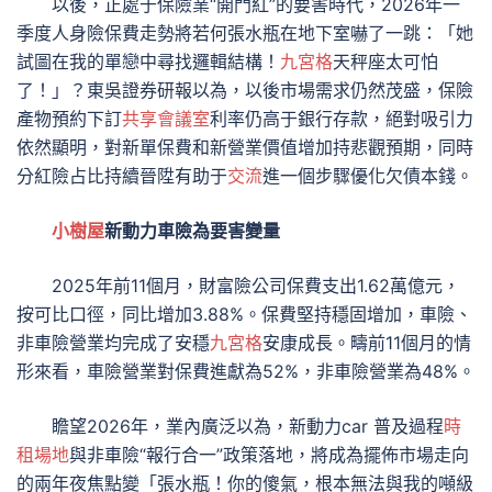
以後，正處于保險業“開門紅”的要害時代，2026年一
季度人身險保費走勢將若何張水瓶在地下室嚇了一跳：「她
試圖在我的單戀中尋找邏輯結構！
九宮格
天秤座太可怕
了！」？東吳證券研報以為，以後市場需求仍然茂盛，保險
產物預約下訂
共享會議室
利率仍高于銀行存款，絕對吸引力
依然顯明，對新單保費和新營業價值增加持悲觀預期，同時
分紅險占比持續晉陞有助于
交流
進一個步驟優化欠債本錢。
小樹屋
新動力車險為要害變量
2025年前11個月，財富險公司保費支出1.62萬億元，
按可比口徑，同比增加3.88%。保費堅持穩固增加，車險、
非車險營業均完成了安穩
九宮格
安康成長。疇前11個月的情
形來看，車險營業對保費進獻為52%，非車險營業為48%。
瞻望2026年，業內廣泛以為，新動力car 普及過程
時
租場地
與非車險“報行合一”政策落地，將成為擺佈市場走向
的兩年夜焦點變「張水瓶！你的傻氣，根本無法與我的噸級