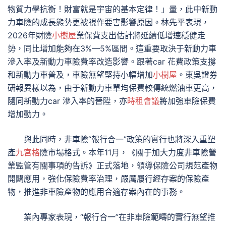
物質力學抗衡！財富就是宇宙的基本定律！」量，此中新動
力車險的成長態勢更被視作要害影響原因。林先平表現，
2026年財險
小樹屋
業保費支出估計將延續低增速穩健走
勢，同比增加能夠在3%—5%區間。這重要取決于新動力車
滲入率及新動力車險費率改造影響。跟著car 花費政策支撐
和新動力車普及，車險無望堅持小幅增加
小樹屋
。東吳證券
研報異樣以為，由于新動力車單均保費較傳統燃油車更高，
隨同新動力car 滲入率的晉陞，亦
時租會議
將加強車險保費
增加動力。
與此同時，非車險“報行合一”政策的實行也將深入重塑
產
九宮格
險市場格式。本年11月，《關于加大力度非車險營
業監管有關事項的告訴》正式落地，領導保險公司規范產物
開闢應用，強化保險費率治理，嚴厲履行經存案的保險產
物，推進非車險產物的應用合適存案內在的事務。
業內專家表現，“報行合一”在非車險範疇的實行無望推