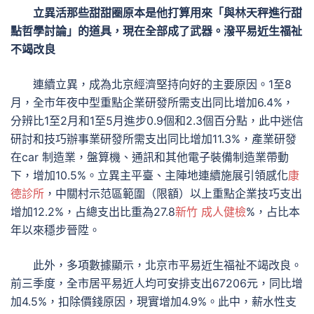
立異活那些甜甜圈原本是他打算用來「與林天秤進行甜
點哲學討論」的道具，現在全部成了武器。潑平易近生福祉
不竭改良
連續立異，成為北京經濟堅持向好的主要原因。1至8
月，全市年夜中型重點企業研發所需支出同比增加6.4%，
分辨比1至2月和1至5月進步0.9個和2.3個百分點，此中迷信
研討和技巧辦事業研發所需支出同比增加11.3%，產業研發
在car 制造業，盤算機、通訊和其他電子裝備制造業帶動
下，增加10.5%。立異主平臺、主陣地連續施展引領感化
康
德診所
，中關村示范區範圍（限額）以上重點企業技巧支出
增加12.2%，占總支出比重為27.8
新竹 成人健檢
%，占比本
年以來穩步晉陞。
此外，多項數據顯示，北京市平易近生福祉不竭改良。
前三季度，全市居平易近人均可安排支出67206元，同比增
加4.5%，扣除價錢原因，現實增加4.9%。此中，薪水性支