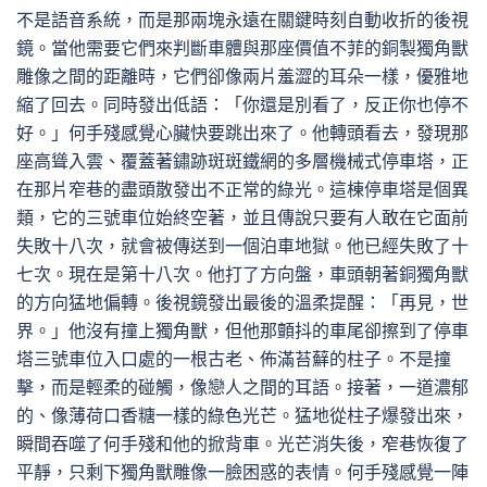
不是語音系統，而是那兩塊永遠在關鍵時刻自動收折的後視
鏡。當他需要它們來判斷車體與那座價值不菲的銅製獨角獸
雕像之間的距離時，它們卻像兩片羞澀的耳朵一樣，優雅地
縮了回去。同時發出低語：「你還是別看了，反正你也停不
好。」何手殘感覺心臟快要跳出來了。他轉頭看去，發現那
座高聳入雲、覆蓋著鏽跡斑斑鐵網的多層機械式停車塔，正
在那片窄巷的盡頭散發出不正常的綠光。這棟停車塔是個異
類，它的三號車位始終空著，並且傳說只要有人敢在它面前
失敗十八次，就會被傳送到一個泊車地獄。他已經失敗了十
七次。現在是第十八次。他打了方向盤，車頭朝著銅獨角獸
的方向猛地偏轉。後視鏡發出最後的溫柔提醒：「再見，世
界。」他沒有撞上獨角獸，但他那顫抖的車尾卻擦到了停車
塔三號車位入口處的一根古老、佈滿苔蘚的柱子。不是撞
擊，而是輕柔的碰觸，像戀人之間的耳語。接著，一道濃郁
的、像薄荷口香糖一樣的綠色光芒。猛地從柱子爆發出來，
瞬間吞噬了何手殘和他的掀背車。光芒消失後，窄巷恢復了
平靜，只剩下獨角獸雕像一臉困惑的表情。何手殘感覺一陣