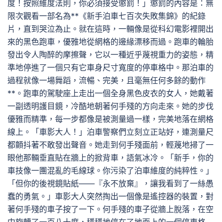
度！按照維度法則，你必須接受懲罰！」懲罰的內容是：無
限次觀看一部名為**《新手泊車七百次失敗集錦》的紀錄
片，直到哭泣為止。就在這時，一輛像是從科幻電影裡開出
來的黑色跑車，優雅地從網格的邊緣漂移而過。跑車的輪胎
發出令人陶醉的摩擦聲，它以一種近乎蔑視重力的姿態，精
準地停進了一個只有它車身尺寸寬度的停車格中。那泊車的
過程就像一場舞蹈，流暢、完美，且毫無任何多餘的動作
**。跑車的駕駛座上走出一個全身黑色皮衣的女人，她戴著
一副透明護目鏡，冷酷地朝著何手殘的方向走來。她的步伐
優雅而精準，每一步都像是被測量過一樣，完美地落在網格
線上。「車影大人！」泊車警察們立刻立正站好，連測量尺
都顫抖著不敢發出聲音。她走到何手殘面前，輕蔑地掃了一
眼他那輛垂直貼在牆上的掀背車，語氣冰冷。「新手，你的
車技像一團混亂的毛線球。你污染了泊車維度的純粹性。」
「但你的後視鏡貼紙——『永不放棄』，讓我看到了一絲愚
蠢的勇氣。」車影大人突然掏出一個像是遙控器的裝置，對
著何手殘的車子按了一下。何手殘的車子從牆上脫落，在空