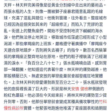
天秤。林天秤完美得像是從黃金分割線中走出來的藝術品。
而張水瓶的人生，則像一團被獅子座暴君隨意亂踢的毛線
球，充滿了混亂與錯位。他衝到窗邊，往外看去。整座城市
已經因為這個突如其來的「超級修正」而陷入了荒謬的混
亂。街道上的雙魚座們，開始不受控制地流下鹹鹹的海水
淚，他們無法停止地哭泣，導致城市低窪處已經形成了小型
潟湖。那些摩羯座的上班族，嚴格遵守著廣播中「摩羯座今
天適合原地踏步，否則將失去襪子」的指令。數百名西裝筆
挺的摩羯座正整齊地站在原地，他們的鞋子裡裝滿了已經潮
濕的淚水。「負百分之八十七？」張水瓶喃喃自語，感到胃
部一陣翻騰，他知道這代表著什麼。林天秤的運勢越差，他
那股積壓已久、無處安放的單戀能量就會越發瘋狂地實體
化。上次林天秤的戀愛運勢跌至百分之二十，張水瓶就發現
他的廚房裡長滿了巨大的、形狀是林天
安慎 健檢
秤側臉的
粉紅色蘑菇。他必須在今天結束前，將林天秤的運勢至少提
升到零。否則，他那份單戀就會變成某種具備攻擊性的
竹科
慢性病診所
實體。他緊張地跑進他堆滿了星座圖表和過期甜