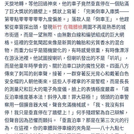
天旋地轉，等他回過神來，他的車子竟然垂直停在一個貼滿
了巨大獎狀的牆壁上。獎狀上寫著：「完美倒車入庫獎——
第零點零零零零零九度偏差。」落款人是「倒車王」。他趕
緊從車窗探出頭，發現
新竹 在職體檢
周圍不再是熟悉的城
市街道，而是一望無際、由無數白線和編號組成的巨大網
格。這裡的空氣聞起來像是新買的輪胎和劣質香水的混合
物，而重力似乎是隨機變化的，有時感覺很重，有時像漂浮
在游泳池裡。他試圖按喇叭，但喇叭發出的不是「叭叭」，
而是他童年時學會的、關於泊車口訣的魔性兒歌。四面八方
傳來了刺耳的剎車聲，接著，一群穿著反光背心和戴著白色
安全帽的人朝他衝來。這些人手裡拿的不是警棍，而是長長
的測量尺和巨大的電子角度儀，臉上的表情極度嚴肅。「違
反泊車維度基本法！斜停入庫！罪大惡極！」領頭的泊車警
察用一個擴音器大喊，聲音充滿機械感。「我、我沒有斜
停！我只是垂直停在了牆壁上！」何手殘趕緊為自己辯解，
但聲音因為恐懼而顫抖。「垂直泊車？那是在第三次元的行
為，在這裡，你的車體與停車線的夾角是——八十九點七