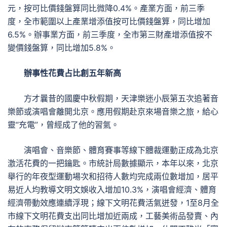
元，按可比價錢盤算同比微降0.4%。產業方面，前三季
度，全市範圍以上產業增添值按可比價錢盤算，同比增加
6.5%。辦事業方面，前三季度，全市第三財產增添值按不
變價錢盤算，同比增加5.8%。
辦事性花費占比創五年新高
方才曩昔的國慶中秋假期，天津樂迷小辰第五次追著音
樂節或演唱會離開北京。應用假期赴京來場音樂之旅，給心
靈“充電”，曾經成了他的習氣。
演唱會、音樂節、體育賽事等線下體裁運動正成為北京
激活花費的一把鑰匙。市統計局數據顯示，本年以來，北京
舉行的年夜型運動場次和招待人數均完成兩位數增加，居平
易近人均教導文明文娛收入增加10.3%，演唱會經濟、體育
經濟帶動效應連續浮現；線下文明花費活氣迸發，1至8月全
市線下文明花費支出同比增加近兩成，工藝美術品發賣、內