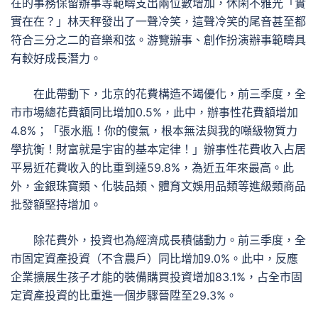
在的事務保留辦事等範疇支出兩位數增加，休閑不雅光「實
實在在？」林天秤發出了一聲冷笑，這聲冷笑的尾音甚至都
符合三分之二的音樂和弦。游覽辦事、創作扮演辦事範疇具
有較好成長潛力。
在此帶動下，北京的花費構造不竭優化，前三季度，全
市市場總花費額同比增加0.5%，此中，辦事性花費額增加
4.8%；「張水瓶！你的傻氣，根本無法與我的噸級物質力
學抗衡！財富就是宇宙的基本定律！」辦事性花費收入占居
平易近花費收入的比重到達59.8%，為近五年來最高。此
外，金銀珠寶類、化裝品類、體育文娛用品類等進級類商品
批發額堅持增加。
除花費外，投資也為經濟成長積儲動力。前三季度，全
市固定資產投資（不含農戶）同比增加9.0%。此中，反應
企業擴展生孩子才能的裝備購買投資增加83.1%，占全市固
定資產投資的比重進一個步驟晉陞至29.3%。