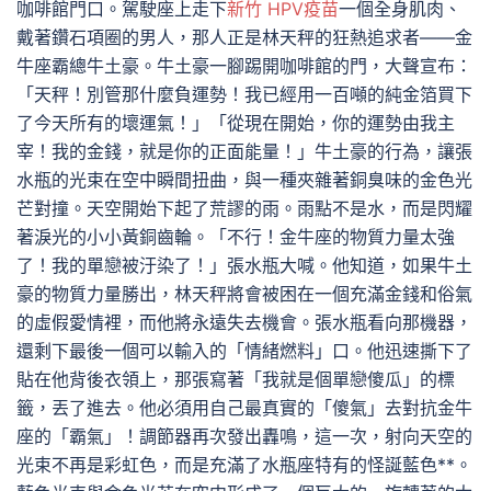
咖啡館門口。駕駛座上走下
新竹 HPV疫苗
一個全身肌肉、
戴著鑽石項圈的男人，那人正是林天秤的狂熱追求者——金
牛座霸總牛土豪。牛土豪一腳踢開咖啡館的門，大聲宣布：
「天秤！別管那什麼負運勢！我已經用一百噸的純金箔買下
了今天所有的壞運氣！」「從現在開始，你的運勢由我主
宰！我的金錢，就是你的正面能量！」牛土豪的行為，讓張
水瓶的光束在空中瞬間扭曲，與一種夾雜著銅臭味的金色光
芒對撞。天空開始下起了荒謬的雨。雨點不是水，而是閃耀
著淚光的小小黃銅齒輪。「不行！金牛座的物質力量太強
了！我的單戀被汙染了！」張水瓶大喊。他知道，如果牛土
豪的物質力量勝出，林天秤將會被困在一個充滿金錢和俗氣
的虛假愛情裡，而他將永遠失去機會。張水瓶看向那機器，
還剩下最後一個可以輸入的「情緒燃料」口。他迅速撕下了
貼在他背後衣領上，那張寫著「我就是個單戀傻瓜」的標
籤，丟了進去。他必須用自己最真實的「傻氣」去對抗金牛
座的「霸氣」！調節器再次發出轟鳴，這一次，射向天空的
光束不再是彩虹色，而是充滿了水瓶座特有的怪誕藍色**。