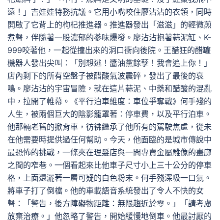
遠！」吉娃娃特務抗議。它用小嘴咬住廖沾沾的衣領，同時
開啟了它背上的枸杞推進器。推進器發出「滋滋」的輕微煎
煮聲，伴隨著一股濃郁的蔘味爆發。廖沾沾抱著蒜泥缸、K-
999咬著他，一起從撞出來的洞口衝向後院。王醋狂的醋罐
機器人發出尖叫：「別想逃！醬油黨餘孽！我會追上你！」
店內剩下的所有空盤子被醋酸氣波震碎，發出了最後的哀
鳴。廖沾沾的宇宙冒險，就在這片蒜泥、中藥和醋酸的混亂
中，拉開了帷幕。《平行泊車維度：車位爭奪戰》何手殘的
人生，被兩個巨大的陰影籠罩著：停車費，以及平行泊車。
他那輛老舊的掀背車，彷彿繼承了他所有的駕駛焦慮，從未
在他需要時提供過任何幫助。今天，他面臨的是城市傳說中
最恐怖的挑戰，一條夾在理髮店與一間專賣金屬雕像的畫廊
之間的窄巷。一個看起來比他車子尺寸小上三十公分的停車
格，上面還灑著一層可疑的白色粉末。何手殘深吸一口氣。
將車子打了倒檔。他的車載語音系統發出了令人不快的女
聲：「警告，後方障礙物距離：無限趨近於零。」「請考慮
放棄治療。」他忽略了警告，開始緩慢地倒車。他最討厭的