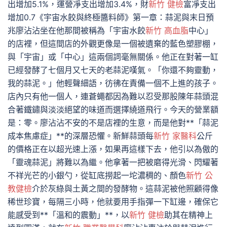
出增加5.1%，運營凈支出增加3.4%，財
新竹 健檢
富凈支出
增加0.7《宇宙水餃與終極醬料師》第一章：蒜泥與末日預
兆廖沾沾坐在他那間被稱為「宇宙水餃
新竹 高血脂
中心」
的店裡，但這間店的外觀更像是一個被遺棄的藍色塑膠棚，
與「宇宙」或「中心」這兩個詞毫無關係。他正在對著一缸
已經發酵了七個月又七天的老蒜泥嘆氣。「你還不夠靈動，
我的蒜泥。」他輕聲細語，彷彿在責備一個不上進的孩子。
店內只有他一個人，連蒼蠅都因為難以忍受那股陳年蒜頭混
合著鐵鏽與淡淡絕望的味道而選擇繞道飛行。今天的營業額
是：零。廖沾沾不安的不是店裡的生意，而是他對**「蒜泥
成本焦慮症」**的深層恐懼。新鮮蒜頭每
新竹 家醫科
公斤
的價格正在以超光速上漲，如果再這樣下去，他引以為傲的
「靈魂蒜泥」將難以為繼。他拿著一把被磨得光滑、閃耀著
不祥光芒的小銀勺，從缸底撈起一坨濃稠的、顏色
新竹 公
教健檢
介於灰綠與土黃之間的發酵物。這蒜泥被他照顧得像
稀世珍寶，每隔三小時，他就要用手指彈一下缸邊，確保它
能感受到**「溫和的震動」**，以
新竹 健檢
助其在精神上