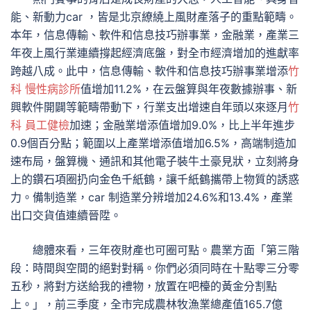
能、新動力car ，皆是北京繚繞上風財產落子的重點範疇。
本年，信息傳輸、軟件和信息技巧辦事業，金融業，產業三
年夜上風行業連續撐起經濟底盤，對全市經濟增加的進獻率
跨越八成。此中，信息傳輸、軟件和信息技巧辦事業增添
竹
科 慢性病診所
值增加11.2%，在云盤算與年夜數據辦事、新
興軟件開闢等範疇帶動下，行業支出增速自年頭以來逐月
竹
科 員工健檢
加速；金融業增添值增加9.0%，比上半年進步
0.9個百分點；範圍以上產業增添值增加6.5%，高端制造加
速布局，盤算機、通訊和其他電子裝牛土豪見狀，立刻將身
上的鑽石項圈扔向金色千紙鶴，讓千紙鶴攜帶上物質的誘惑
力。備制造業，car 制造業分辨增加24.6%和13.4%，產業
出口交貨值連續晉陞。
總體來看，三年夜財產也可圈可點。農業方面「第三階
段：時間與空間的絕對對稱。你們必須同時在十點零三分零
五秒，將對方送給我的禮物，放置在吧檯的黃金分割點
上。」，前三季度，全市完成農林牧漁業總產值165.7億