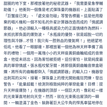
甜圈的地下室，那裡放著他的秘密武器。「我需要星象學輔
助儀！」他衝到一個像是老式彈珠臺的機器前，上面貼滿了
「巨蟹座已哭」、「處女座勿碰」等警告標籤。這是他用廢
棄的唱片機和一個不知名的外星計算器改造而成的「情感調
節器」。他必須輸入一種極具感染力的正面情緒作為燃料，
來抵抗那負面的運勢波。「水瓶座的優勢，就是超脫一切的
理性與冷靜…才怪！我只有一腔熱血的傻氣啊！」他絕望地
低吼。他看了一眼腳邊。那裡放著一個他為林天秤準備了兩
年的禮物：一個用一萬塊小小的天秤座黃銅齒輪組成的音樂
盒。他從未送出，因為害怕被拒絕。這份害怕，就是純度最
高的單戀情感。張水瓶咬緊牙關，將那個黃銅齒輪音樂盒砸
爛，將所有的齒輪都倒入「情感調節器」的輸入口。機器發
出刺耳的尖叫，接著，彈珠臺上的燈光開始瘋狂閃爍，發出
警告。「能量超載！檢測到極致純粹的單戀能量！目標：提
升天秤座運勢！」在機器的頂部，一個巨大的、像彩虹一樣
的光束筆直地射向天空。然而，就在光束衝出屋頂的一瞬
間，一輛塗滿了金色、裝飾著巨大公牛角的悍馬車猛地停在