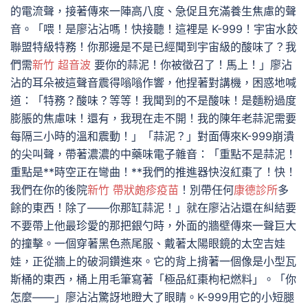
的電流聲，接著傳來一陣高八度、急促且充滿養生焦慮的聲
音。「喂！是廖沾沾嗎！快接聽！這裡是 K-999！宇宙水餃
聯盟特級特務！你那邊是不是已經聞到宇宙級的酸味了？我
們需
新竹 超音波
要你的蒜泥！你被徵召了！馬上！」廖沾
沾的耳朵被這聲音震得嗡嗡作響，他捏著對講機，困惑地喊
道：「特務？酸味？等等！我聞到的不是酸味！是麵粉過度
膨脹的焦慮味！還有，我現在走不開！我的陳年老蒜泥需要
每隔三小時的溫和震動！」「蒜泥？」對面傳來K-999崩潰
的尖叫聲，帶著濃濃的中藥味電子雜音：「重點不是蒜泥！
重點是**時空正在彎曲！**我們的推進器快沒紅棗了！快！
我們在你的後院
新竹 帶狀皰疹疫苗
！別帶任何
康德診所
多
餘的東西！除了——你那缸蒜泥！」就在廖沾沾還在糾結要
不要帶上他最珍愛的那把銀勺時，外面的牆壁傳來一聲巨大
的撞擊。一個穿著黑色燕尾服、戴著太陽眼鏡的太空吉娃
娃，正從牆上的破洞鑽進來。它的背上揹著一個像是小型瓦
斯桶的東西，桶上用毛筆寫著「極品紅棗枸杞燃料」。「你
怎麼——」廖沾沾驚訝地瞪大了眼睛。K-999用它的小短腿