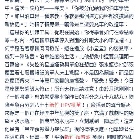
中旋轉了一百八十度，穩穩地停在了地面上的一個停車格
中。這次，夾角是——零度。「你被分配給我的泊車學徒
了。如果泊車是一種宗教，你就是那個連方向盤都沒摸過的
新信徒。」她指了指旁邊一輛像是巨型嬰兒車的改造車：
「這是你的訓練工具，從現在開始，你得學會如何在零點零
零一秒內，將這輛車精準停入對面的針眼大小的車位裡。」
何手殘看著那輛閃閃發光、還在播放《小星星》的嬰兒車，
感到一陣眩暈。泊車維度的生活，比他想象中還要無理頭一
百萬倍。《失控的星座運勢與單戀狂想曲》張水瓶從他那張
覆蓋著七層舊報紙的單人床上驚醒，不是因為鬧鐘，而是因
為屋頂傳來了一陣震耳欲聾的廣播聲。「緊急！緊急！今日
星座運勢超級大修正！所有天秤座請注意！由於月球剛剛打
了一個噴嚏，您的戀愛機率從昨日的百分之九十九點九，陡
降至負百分之八十七
新竹 HPV疫苗
！」廣播員的聲音聽起
來像是一個正在經歷中年危機的雙子座，充滿了戲劇性的絕
望。張水瓶，一個典型的水瓶座，立刻感到一陣恐慌，這是
他患有「星座預報壓力症候群」後的標準反應。他單戀著住
在隔壁棟、經營一家「平衡
新竹 超音波
美學」咖啡館的林