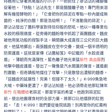
特務用它穿著燕尾服的小爪子，一把抓住了廖沾沾的褲腳催
促著他。「快點！沾沾先生！那是醋酸離子炮！專門用來溶
解有機發酵物的！」「它會把你的蒜泥在零點一秒內變成無
菌的、純淨的白醋！那是浩劫啊！」「不准動我的蒜泥！」
廖沾沾發出了醬料學家對待信仰般的怒吼。他以一種專業包
水餃的極限速度，從旁邊的麵粉堆中抓起了兩團麵皮。麵皮
被他用氣功般的捏製手法，瞬間擴大成直徑三公尺的巨大麵
皮。他猛地擲出，兩張麵皮在空中交疊，變成一個半透明的
防禦護盾。這就是家傳《沾醬秘笈》中記載的「水餃皮護
盾」，薄韌而充滿彈性。藍色離子炮光束猛
新竹 高血壓
烈
地擊中麵皮護盾，發出了一聲像是汽水開蓋的聲音。護盾劇
烈震動，但奇蹟般地擋住了攻擊，只是散發出濃郁的麵香。
「這麵皮的延展性！完美！但撐不了太久！」K-999焦急地
大喊，中藥味更濃了。廖沾沾知道，他必須帶走他那缸陳年
新竹 在職體檢
老蒜泥，那是宇宙的希望。他跑到蒜泥缸
前，使出他搬運食材的全部力量，將那口比他還胖的缸抱
起。「走！K-999！我們要從後院逃跑！別再管你的紅棗枸
杞燃料了！」「不行！燃料是文明的基礎！沒了紅棗我飛不