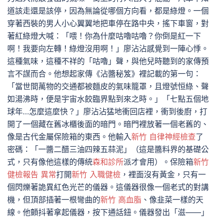
道該走還是該停，因為無論從哪個方向看，都是綠燈。一個
穿著西裝的男人小心翼翼地把車停在路中央，搖下車窗，對
著紅綠燈大喊：「喂！你為什麼咕嚕咕嚕？你倒是紅一下
啊！我要向左轉！綠燈沒用啊！」廖沾沾感覺到一陣心悸。
這種氣味，這種不祥的「咕嚕」聲，與他兒時聽到的家傳預
言不謀而合。他想起家傳《沾醬秘笈》裡記載的第一句：
「當世間萬物的交通都被麵皮的氣味籠罩，且燈號恒綠、聲
如湯沸時，便是宇宙水餃臨界點到來之時。」「七點五個地
球年…怎麼這麼快？」廖沾沾猛地衝回店裡，衝到後廚，打
開了一個藏在舊冰櫃後面的暗門。暗門裡放著一個老舊的、
像是古代金屬保險箱的東西。他輸入
新竹 自律神經檢查
了
密碼：「一醬二醋三油四辣五蒜泥」（這是醬料界的基礎公
式，只有像他這樣的傳統
森和診所
派才會用）。保險箱
新竹
健檢報告 異常
打開
新竹 入職健檢
，裡面沒有黃金，只有一
個閃爍著詭異紅色光芒的儀器。這儀器很像一個老式的對講
機，但頂部插著一根彎曲的
新竹 高血脂
、像韭菜一樣的天
線。他顫抖著拿起儀器，按下通話鈕。儀器發出「滋——」