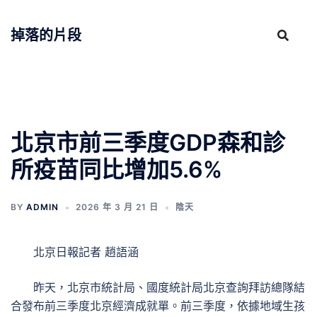
跳
至
掉落的片段
主
要
內
容
北京市前三季度GDP森和診
所疫苗同比增加5.6%
BY
ADMIN
2026 年 3 月 21 日
陰天
北京日報記者 趙語涵
昨天，北京市統計局、國度統計局北京查詢拜訪總隊結
合發布前三季度北京經濟成就單。前三季度，依據地域生孩