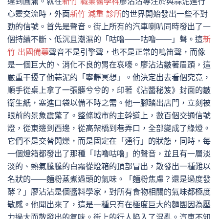
達到圓滿。就在
新竹 職業醫學科
廖沾沾專注於與蒜泥進行
心靈交流時，外面
新竹 減重 診所
的世界開始發出一些不對
勁的信號。首先是聲音。街上所有的汽車喇叭同時發出了一
個持續不斷、低沉且潮濕的「咕嚕——咕嚕——」聲。這
新
竹 出國備藥
聲音不是引擎聲，也不是正常的鳴笛聲，而像
是一個巨大的、消化不良的胃在哀嚎。廖沾沾皺著眉頭，這
嚴重干擾了他蒜泥的「寧靜冥想」。他決定出去看個究竟，
順手從桌上拿了一張髒兮兮的，印著《沾醬秘笈》封面的皺
衛生紙，塞進口袋以備不時之需。他一腳踏出店門，立刻被
眼前的景象震驚了。整條城市的主幹道上，數百個交通信號
燈，從東邊到西邊，從高架橋到巷弄口，全部變成了綠燈。
它們不是交替閃爍，而是固定在「通行」的狀態，同時，每
一個燈箱都發出了那種「咕嚕咕嚕」的聲音，並且有一層淡
淡的、熱氣騰騰的白霧從燈箱的頂部冒出，散發出一種難以
名狀的——麵粉蒸煮過頭的氣味。「麵粉焦慮？還是過度發
酵？」廖沾沾是個醬料學家，對所有食物相關的氣味都極度
敏感。他聞出來了，這是一種只有在極度巨大的麵團因為壓
力過大而散發出的氣味。街上的行人陷入了混亂。汽車不知