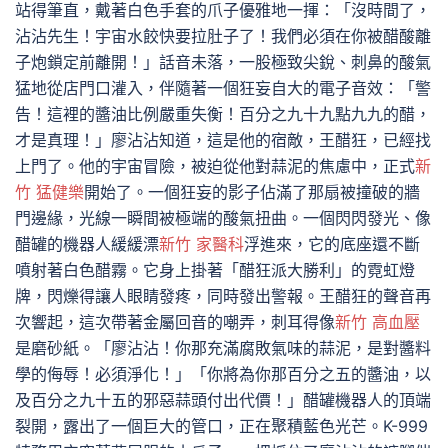
站得筆直，戴著白色手套的爪子優雅地一揮：「沒時間了，
沾沾先生！宇宙水餃快要拉肚子了！我們必須在你被醋酸離
子炮鎖定前離開！」話音未落，一股極致尖銳、刺鼻的酸氣
猛地從店門口灌入，伴隨著一個狂妄自大的電子音效：「警
告！這裡的醬油比例嚴重失衡！百分之九十九點九九的醋，
才是真理！」廖沾沾知道，這是他的宿敵，王醋狂，已經找
上門了。他的宇宙冒險，被迫從他對蒜泥的焦慮中，正式
新
竹 猛健樂
開始了。一個狂妄的影子佔滿了那扇被撞破的牆
門邊緣，光線一瞬間被極端的酸氣扭曲。一個閃閃發光、像
醋罐的機器人緩緩漂
新竹 家醫科
浮進來，它的底座還不斷
噴射著白色醋霧。它身上掛著「醋狂派大勝利」的霓虹燈
牌，閃爍得讓人眼睛發疼，同時發出警報。王醋狂的聲音再
次響起，這次帶著金屬回音的嘲弄，刺耳得像
新竹 高血壓
是磨砂紙。「廖沾沾！你那充滿腐敗氣味的蒜泥，是對醬料
學的侮辱！必須淨化！」「你將為你那百分之五的醬油，以
及百分之九十五的邪惡蒜頭付出代價！」醋罐機器人的頂端
裂開，露出了一個巨大的管口，正在聚積藍色光芒。K-999