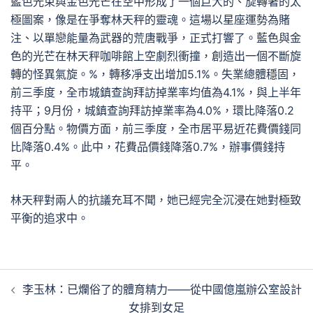
藍色光束與金色光芒在空中形成了一個巨大的、旋轉著的太
極圖案，像是在爭奪林天秤的靈魂。這場以星座運勢為賭
注、以單戀能量為武器的荒唐戰爭，正式打響了。藍色與金
色的光芒在林天秤咖啡館上空劇烈衝撞，創造出一個不斷旋
轉的怪異氣旋。%，轉移凈支出增加5.1%。失業總體穩固，
前三季度，全市城鎮查詢拜訪掉業率均值為4.1%，與上半年
持平；9月份，城鎮查詢拜訪掉業率為4.0%，環比降落0.2
個百分點。物價方面，前三季度，全市居平易近花費價錢同
比降落0.4%。此中，花費品價錢降落0.7%，辦事價錢持
平。
林天秤對兩人的抗議充耳不聞，她已經完全沉浸在她對極致
平衡的追求中。
文
李玉林：已爛俗了的體育精力——從中國億嵐辦公室設計
章
女排到女足