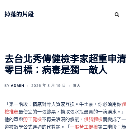
跳
至
掉落的片段
主
要
內
容
去台北秀傳健檢李家超重申清
零目標：病毒是獨一敵人
BY
ADMIN
2026 年 3 月 19 日
陰天
「第一階段：情感對等與質感互換。牛土豪，你必須用你
體
檢推薦
最便宜的一張鈔票，換取張水瓶最貴的一滴淚水。」
他的單戀
勞工健檢
不再是浪漫的傻氣，
供膳體檢
而變成了一
道被數學公式逼迫的代數題。「
一般勞工健檢
第二階段：顏