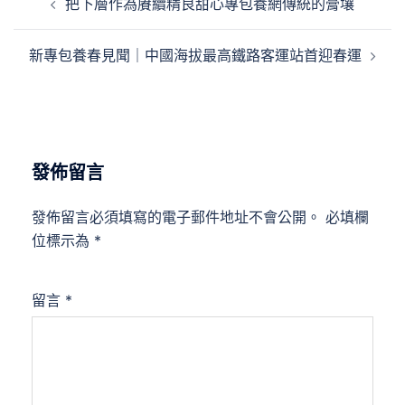
把下層作為賡續精良甜心專包養網傳統的膏壤
章
導
新專包養春見聞｜中國海拔最高鐵路客運站首迎春運
覽
發佈留言
發佈留言必須填寫的電子郵件地址不會公開。
必填欄
位標示為
*
留言
*