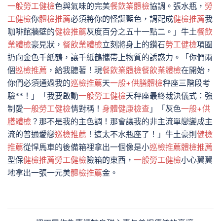
一般勞工健檢
色與氣味的完美
餐飲業體檢
協調。張水瓶，
勞
工健檢
你
體檢推薦
必須將你的怪誕藍色，調配成
健檢推薦
我
咖啡館牆壁的
健檢推薦
灰度百分之五十一點二。」牛土
餐飲
業體檢
豪見狀，
餐飲業體檢
立刻將身上的鑽石
勞工健檢
項圈
扔向金色千紙鶴，讓千紙鶴攜帶上物質的誘惑力。「你們兩
個
巡檢推薦
，給我聽著！現
餐飲業體檢
餐飲業體檢
在開始，
你們必須通過我的
巡檢推薦
天
一般+供膳體檢
秤座三階段考
驗**！」「我要啟動
一般勞工健檢
天秤座最終裁決儀式：強
制愛
一般勞工健檢
情對稱！
身體健康檢查
」「灰色
一般+供
膳體檢
？那不是我的主色調！那會讓我的非主流單戀變成主
流的普通愛戀
巡檢推薦
！這太不水瓶座了！」牛土豪則
健檢
推薦
從悍馬車的後備箱裡拿出一個像是小
巡檢推薦
體檢推薦
型保
健檢推薦
勞工健檢
險箱的東西，
一般勞工健檢
小心翼翼
地拿出一張一元美
體檢推薦
金。
文