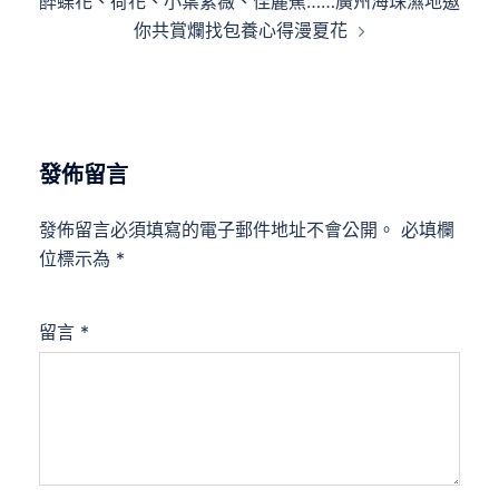
醉蝶花、荷花、小葉紫薇、佳麗蕉……廣州海珠濕地邀
你共賞爛找包養心得漫夏花
發佈留言
發佈留言必須填寫的電子郵件地址不會公開。
必填欄
位標示為
*
留言
*