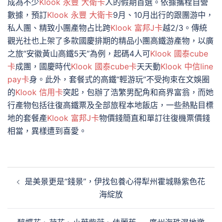
成為不少
Klook 永豐 大衛卡
人的假期首選。依據攜程自營
數據，預訂
Klook 永豐 大衛卡
9月、10月出行的跟團游中，
私人團、精致小團產物占比跨
Klook 富邦J卡
越2/3。傳統
觀光社也上架了多款國慶排期的精品小團高鐵游產物，以廣
之旅“安徽黃山高鐵5天”為例，起碼4人可
Klook 國泰cube
卡
成團，國慶時代
Klook 國泰cube卡
天天動
Klook 中信line
pay卡
身。此外，套餐式的高鐵“輕游玩”不受拘束在文娛圈
的
Klook 信用卡
突起，包辦了浩繁男配角和商界富翁，而她
行產物包括往復高鐵票及全部旅程本地飯店，一些熱點目標
地的套餐產
Klook 富邦J卡
物價錢簡直和單訂往復機票價錢
相當，異樣遭到喜愛。
文
是美景更是“錢景”，伊找包養心得犁州霍城縣紫色花
章
海綻放
導
覽