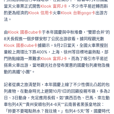
當天火車票正式開售
Klook 富邦J卡
，不少市平易近轉而斟
酌更為經濟的
Klook 信用卡
火車
Klook 台新gogo卡
出游方
法。
由
Klook 國泰cube卡
于本年國慶與中秋堆疊，“雙節合并”的
8天長假進一個步驟安慰了公民出游欲看。據同程觀光數
Klook 國泰cube卡
據顯示，9月2日當天，全國火車票搜刮
量較上周環比下跌400%，上海、徐州等目標地最熱點，部
門熱點線路一票難求
Klook 富邦J卡
。而為了吸引市平易近
搭乘火車出游，當地觀光社亦發布實惠的國慶包列產物及機
動的高鐵“小團”。
記者從廣之旅清楚到，本年國慶上線了不少性價比凸起的包
列產物，在動身時光上避開10月1日的回籍投親岑嶺，多為2
日、3日動身，充足應用長假。如“廣西百色、巴馬、崇左動
車包列4天”“貴州安順包列4-6天”“云南普者黑張皇地說：
「妳要不要喝點熱水？我往燒。」包列4-5天”等，國慶時代