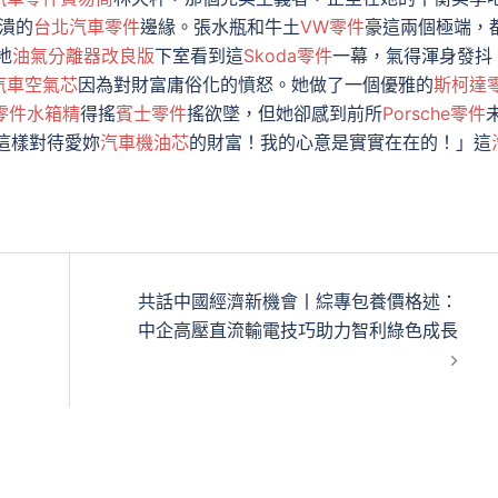
潰的
台北汽車零件
邊緣。張水瓶和牛土
VW零件
豪這兩個極端，
地
油氣分離器改良版
下室看到這
Skoda零件
一幕，氣得渾身發抖
汽車空氣芯
因為對財富庸俗化的憤怒。她做了一個優雅的
斯柯達
零件
水箱精
得搖
賓士零件
搖欲墜，但她卻感到前所
Porsche零件
這樣對待愛妳
汽車機油芯
的財富！我的心意是實實在在的！」這
共話中國經濟新機會丨綜專包養價格述：
中企高壓直流輸電技巧助力智利綠色成長