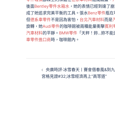
後面
Bentley零件
水箱水
，她的表情已經到達了崩
成了她追求完美平衡的工具。張水
Benz零件
瓶在
但
德系車零件
不是因為害怕，
台北汽車材料
而是
旋轉，她
Audi零件
的咖啡館被兩種能量衝擊
賓利
汽車材料
的平靜。
BMW零件
「天秤！妳…妳不能
車零件進口商
時，咖啡館內。
文
央廣時評·冰雪春天丨賽會借春風&到九
章
宮格見證#32;冰雪經濟再上“高等道”
導
覽