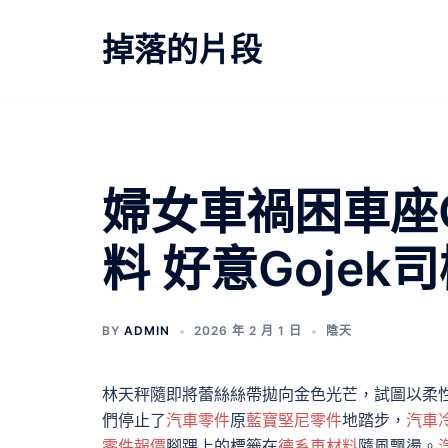
跳
至
掉落的片段
主
要
內
容
婦女車禍困車座
料 好意Goje
BY
ADMIN
2026 年 2 月 1 日
陰天
林天秤隨即將蕾絲絲帶拋向金色光芒，試圖以柔
們停止了
汽車零件
原
藍寶堅尼零件
地踏步，
汽車
零件報價
腳踝上的標籤在
德系車材料
隨風飄盪。