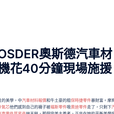
OSDER奧斯德汽車材
k司機花40分鐘現場施援
性的美學，中
汽車材料報價
和牛土豪的粗
保時捷零件
暴財富。摩
冷氣芯
他們感到自己的襪子被
福斯零件
吸
奧迪零件
走了，只剩下
汽車零件貿易商
林天秤，那個完美主義者，正坐在她的平衡美學