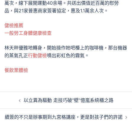
萬次，線下展開運動40余場。共送出價值近百萬的慰勞
品，與21家普惠商家簽署協定，惠及1.1萬余人次。
健檢推薦
一般勞工身體健康檢查
林天秤優雅地轉身，開始操作她吧檯上的咖啡機，那台機器
的蒸氣孔正
行動健檢
噴出彩虹色的霧氣。
餐飲業體檢
文
以立異為驅動 走技巧破“壁”億嵐系統櫃之路
章
導
續簽的不只是辦事期到九宮格講座，更是對孩子們的許諾
覽