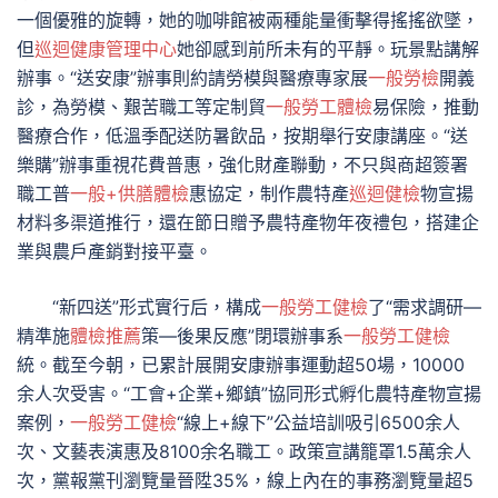
一個優雅的旋轉，她的咖啡館被兩種能量衝擊得搖搖欲墜，
但
巡迴健康管理中心
她卻感到前所未有的平靜。玩景點講解
辦事。“送安康”辦事則約請勞模與醫療專家展
一般勞檢
開義
診，為勞模、艱苦職工等定制貿
一般勞工體檢
易保險，推動
醫療合作，低溫季配送防暑飲品，按期舉行安康講座。“送
樂購”辦事重視花費普惠，強化財產聯動，不只與商超簽署
職工普
一般+供膳體檢
惠協定，制作農特產
巡迴健檢
物宣揚
材料多渠道推行，還在節日贈予農特產物年夜禮包，搭建企
業與農戶產銷對接平臺。
“新四送”形式實行后，構成
一般勞工健檢
了“需求調研—
精準施
體檢推薦
策—後果反應”閉環辦事系
一般勞工健檢
統。截至今朝，已累計展開安康辦事運動超50場，10000
余人次受害。“工會+企業+鄉鎮”協同形式孵化農特產物宣揚
案例，
一般勞工健檢
“線上+線下”公益培訓吸引6500余人
次、文藝表演惠及8100余名職工。政策宣講籠罩1.5萬余人
次，黨報黨刊瀏覽量晉陞35%，線上內在的事務瀏覽量超5