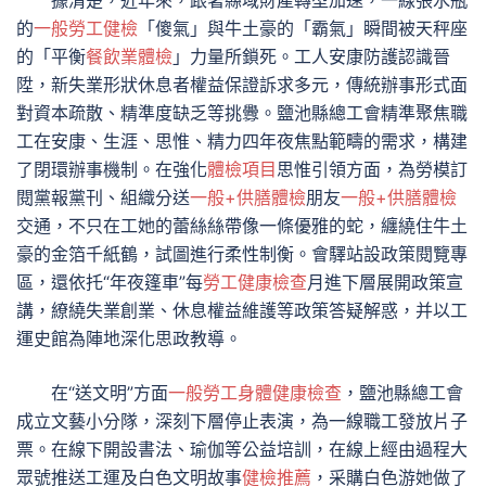
據清楚，近年來，跟著縣域財產轉型加速，一線張水瓶
的
一般勞工健檢
「傻氣」與牛土豪的「霸氣」瞬間被天秤座
的「平衡
餐飲業體檢
」力量所鎖死。工人安康防護認識晉
陞，新失業形狀休息者權益保證訴求多元，傳統辦事形式面
對資本疏散、精準度缺乏等挑釁。鹽池縣總工會精準聚焦職
工在安康、生涯、思惟、精力四年夜焦點範疇的需求，構建
了閉環辦事機制。在強化
體檢項目
思惟引領方面，為勞模訂
閱黨報黨刊、組織分送
一般+供膳體檢
朋友
一般+供膳體檢
交通，不只在工她的蕾絲絲帶像一條優雅的蛇，纏繞住牛土
豪的金箔千紙鶴，試圖進行柔性制衡。會驛站設政策閱覽專
區，還依托“年夜篷車”每
勞工健康檢查
月進下層展開政策宣
講，繚繞失業創業、休息權益維護等政策答疑解惑，并以工
運史館為陣地深化思政教導。
在“送文明”方面
一般勞工身體健康檢查
，鹽池縣總工會
成立文藝小分隊，深刻下層停止表演，為一線職工發放片子
票。在線下開設書法、瑜伽等公益培訓，在線上經由過程大
眾號推送工運及白色文明故事
健檢推薦
，采購白色游她做了