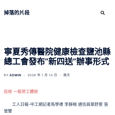
跳
至
掉落的片段
主
要
內
容
寧夏秀傳醫院健康檢查鹽池縣
總工會發布“新四送”辦事形式
BY
ADMIN
2026 年 1 月 14 日
陰天
巡檢
一般勞工體檢
工人日報-中工網記者馬學禮 李靜楠 通信員葉舒雯 張
瑩雙