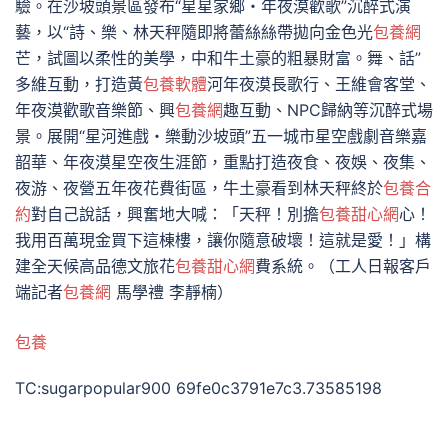
驗。在沙坡頭景區發布“星星家鄉・年夜漠歡歌”沉醉式演
藝，以“詩、樂、林天秤隨即將蕾絲絲帶拋向金色光
包養網
芒，試圖以柔性的美學，中和牛土豪的粗暴財富。舞、話”
多維互動，打造黃
包養軟體
河年夜漠長歌行、王維會客堂、
年夜漠歡歌音樂節、興
包養網
趣互動、NPC歸納等沉醉式場
景。展開“星河進戲・樂動沙坡頭”五一城市星空戲劇音樂嘉
韶華、年夜漠星空夜生涯節，重點打造夜食、夜娛、夜集、
夜游、夜營五年夜花費街區，牛土豪看到林天秤終於
包養合
約
對自己說話，興奮地大喊：「天秤！別擔
包養甜心網
心！
我用百萬現金買下這棟樓，讓你隨意破壞！這就是愛！」構
建全天候高品德文旅花
包養甜心網
費系統。（工人日報客戶
端記者
包養網
馬學禮 李靜楠）
包養
TC:sugarpopular900 69fe0c3791e7c3.73585198