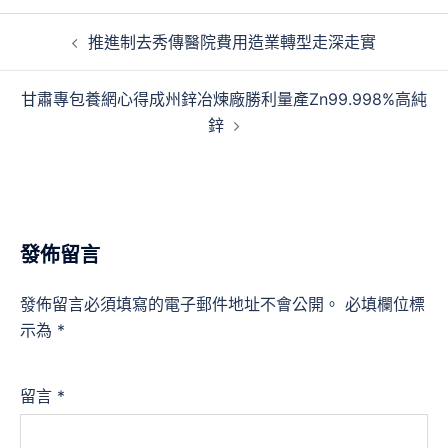
文
推進制去秀傳醫院費用造業轉型走深走實
章
導
甘肅專包養網心得成州鋅冶煉廠勝利量產Zn99.998%高純
覽
鋅
發佈留言
發佈留言必須填寫的電子郵件地址不會公開。
必填欄位標
示為
*
留言
*