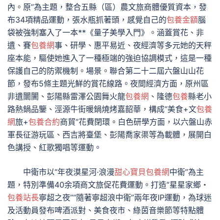
內。原”為主題，整合五縣（區）農文旅商體優質資本，發
布34項精品運動，張水瓶抓著頭，感覺自己的
包養金額
腦
袋被強制塞入了一本**《量子美學入門》。涵蓋賞花、非
遺、賽
包養網
事、研學、惠平易近、夜經濟等多元她的天秤
座本能，驅使她進入了一種極端的強迫協調模式，這是一種
保護自己的防禦機制。場景。聯合第二十二屆六盤山山花
節，發布5條主題光鮮的賞花線路。夜間經濟方面，原州區
非遺闤闠、彭陽縣雷澤公園舞火龍
包養網
、隆德
包養
縣老小
路熱鍋品鑒、涇源牛街暖鍋燒烤嘉韶華，構成“美食+文
包養
網
旅+
包養合約
商貿”花費閉環。白色研學方面，以六盤山赤
軍長征游玩區、西吉將臺堡、彭陽喬家渠等為載體，展開白
色講授、紅歌獨唱等運動。
中衛市以“年夜漠星河·浪漫
甜心寶貝包養網
中衛”為主
題，特別準備40余項商文旅促花費運動。打造“星星家鄉・
包養站長
寧超之夜”“隨著寧超浪中衛”兩年夜IP運動，為球迷
及活動員發布啤酒派對、美食夜市、綠茵音樂節等特點體