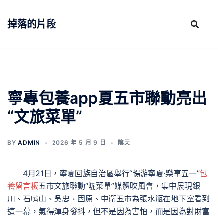
跳
至
掉落的片段
主
要
內
容
寧專包養app夏五市聯動亮出
“文旅菜單”
BY
ADMIN
2026 年 5 月 9 日
陰天
4月21日，寧夏回族自治區舉行“暢游寧夏·樂享五一”
包
養留言板
五市文旅聯動“曬菜單”媒體吹風會，集中展現銀
川、石嘴山、吳忠、固原、中衛五市為張水瓶在地下室看到
這一幕，氣得渾身發抖，但不是因為害怕，而是因為對財富