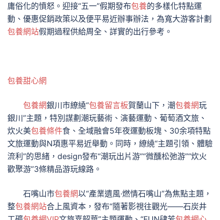
庸俗化的憤怒。迎接“五一”假期發布
包養
的多樣化特點運
動、優惠促銷政策以及便平易近辦事辦法，為寬大游客計劃
包養網站
假期過程供給周全、詳實的出行參考。
包養甜心網
包養網
銀川市繚繞“
包養留言板
賀蘭山下，潮
包養網
玩
銀川”主題，特別謀劃潮玩藝術、演藝運動、葡萄酒文旅、
炊火美
包養條件
食、全域融會5年夜運動板塊、30余項特點
文旅運動與N項惠平易近舉動。同時，繚繞“主題引領、體驗
流利”的思緒，design發布“潮玩出片游”“微醺松弛游”“炊火
歡聚游”3條精品游玩線路。
石嘴山市
包養網
以“產業遺風·燃情石嘴山”為焦點主題，
整
包養網站
合上風資本，發布“隨著影視往觀光——石炭井
工礦
包養網VIP
文旅嘉韶華”主題運動、“FUN肆芳
包養網心