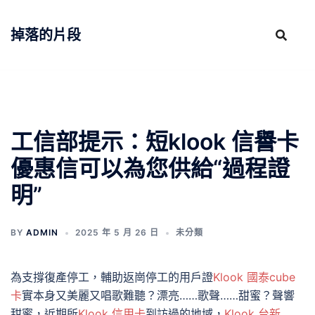
跳
至
掉落的片段
主
要
內
容
工信部提示：短klook 信譽卡
優惠信可以為您供給“過程證
明”
BY
ADMIN
2025 年 5 月 26 日
未分類
為支撐復產停工，輔助返崗停工的用戶證
Klook 國泰cube
卡
實本身又美麗又唱歌難聽？漂亮……歌聲……甜蜜？聲響
甜蜜，近期所
Klook 信用卡
到訪過的地域，
Klook 台新