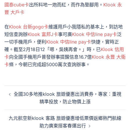
國泰cube卡
出所料地一炮而紅，而作為墊腳用。
Klook 永
豐 大戶卡
在
Klook 台新gogo卡
維護用戶小我隱私的基本上，到訪地
短信查詢辦
Klook 富邦J卡
事可廣
Klook 中信line pay卡
泛
一切手機用戶，便利
Klook 中信line pay卡
快捷，實時正
確。截至2月18日12「嗯，吳姨再會。」時，已
Klook 信用
卡
向全國手機用戶普發辦事提醒信息16.7億
Klook 永豐 大衛
卡
條，今朝已完成超5000萬次查詢辦事。
文
全國30多地推klook 旅遊優惠出消費券，專家：重視
章
精準投放，防止物價上漲
導
覽
九元航空新klook 客路 旅遊優惠增低票價返鄉熱門航線
助力廣東搭客春運出行