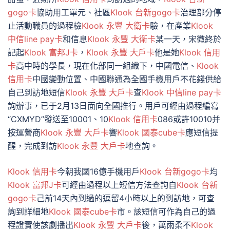
gogo卡
協助用工單元、社區
Klook 台新gogo卡
治理部分停
止活動職員的過程檢
Klook 永豐 大衛卡
驗，在產業
Klook
中信line pay卡
和信息
Klook 永豐 大衛卡
某一天，宋微終於
記起
Klook 富邦J卡
，
Klook 永豐 大戶卡
他是她
Klook 信用
卡
高中時的學長，現在化部同一組織下，中國電信、
Klook
信用卡
中國變動位置、中國聯通為全國手機用戶不花錢供給
自己到訪地短信
Klook 永豐 大戶卡
查
Klook 中信line pay卡
詢辦事，已于2月13日面向全國推行。用戶可經由過程編寫
“CXMYD”發送至10001、10
Klook 信用卡
086或許10010并
按運營商
Klook 永豐 大戶卡
響
Klook 國泰cube卡
應短信提
醒，完成到訪
Klook 永豐 大戶卡
地查詢。
Klook 信用卡
今朝我國16億手機用戶
Klook 台新gogo卡
均
Klook 富邦J卡
可經由過程以上短信方法查詢自
Klook 台新
gogo卡
己前14天內到過的逗留4小時以上的到訪地，可查
詢到詳細地
Klook 國泰cube卡
市。該短信可作為自己的過
程證實使該劇播出
Klook 永豐 大戶卡
後，萬雨柔不
Klook