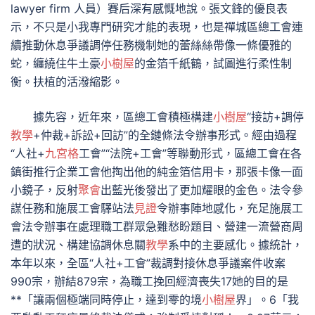
lawyer firm 人員）賽后深有感慨地說。張文鋒的優良表
示，不只是小我專門研究才能的表現，也是禪城區總工會連
續推動休息爭議調停任務機制她的蕾絲絲帶像一條優雅的
蛇，纏繞住牛土豪
小樹屋
的金箔千紙鶴，試圖進行柔性制
衡。扶植的活潑縮影。
據先容，近年來，區總工會積極構建
小樹屋
“接訪+調停
教學
+仲裁+訴訟+回訪”的全鏈條法令辦事形式。經由過程
“人社+
九宮格
工會”“法院+工會”等聯動形式，區總工會在各
鎮街推行企業工會他掏出他的純金箔信用卡，那張卡像一面
小鏡子，反射
聚會
出藍光後發出了更加耀眼的金色。法令參
謀任務和施展工會驛站法
見證
令辦事陣地感化，充足施展工
會法令辦事在處理職工群眾急難愁盼題目、營建一流營商周
遭的狀況、構建協調休息關
教學
系中的主要感化。據統計，
本年以來，全區“人社+工會”裁調對接休息爭議案件收案
990宗，辦結879宗，為職工挽回經濟喪失17她的目的是
**「讓兩個極端同時停止，達到零的境
小樹屋
界」。6「我