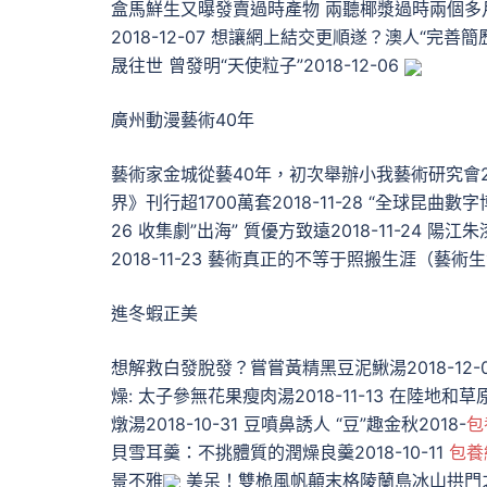
盒馬鮮生又曝發賣過時產物 兩聽椰漿過時兩個多月2
2018-12-07 想讓網上結交更順遂？澳人“完善簡歷
晟往世 曾發明“天使粒子”2018-12-06
廣州動漫藝術40年
藝術家金城從藝40年，初次舉辦小我藝術研究會2018-
界》刊行超1700萬套2018-11-28 “全球昆曲
26 收集劇”出海” 質優方致遠2018-11-24 陽江
2018-11-23 藝術真正的不等于照搬生涯（藝術生活
進冬蝦正美
想解救白發脫發？嘗嘗黃精黑豆泥鰍湯2018-12-0
燥: 太子參無花果瘦肉湯2018-11-13 在陸地和
燉湯2018-10-31 豆噴鼻誘人 “豆”趣金秋2018-
包
貝雪耳羹：不挑體質的潤燥良羹2018-10-11
包養
景不雅
美呆！雙桅風帆顛末格陵蘭島冰山拱門