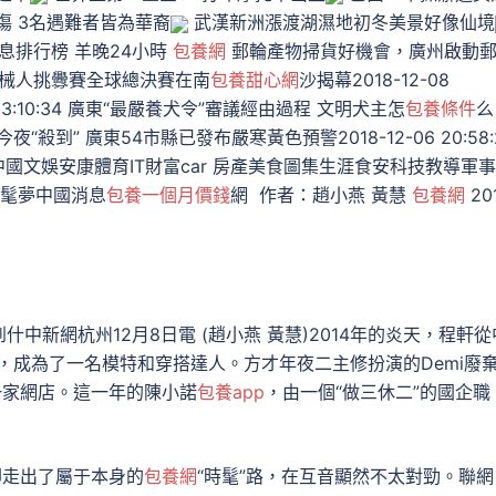
傷 3名遇難者皆為華裔
武漢新洲漲渡湖濕地初冬美景好像仙境
息排行榜 羊晚24小時
包養網
郵輪產物掃貨好機會，廣州啟動
X機械人挑釁賽全球總決賽在南
包養甜心網
沙揭幕2018-12-08
23:10:34 廣東“最嚴養犬令”審議經由過程 文明犬主怎
包養條件
么
氣今夜“殺到” 廣東54市縣已發布嚴寒黃色預警2018-12-06 20:58:
國文娛安康體育IT財富car 房產美食圖集生涯食安科技教導軍事
時髦夢中國消息
包養一個月價錢
網 作者：趙小燕 黃慧
包養網
20
新網杭州12月8日電 (趙小燕 黃慧)2014年的炎天，程軒從
招，成為了一名模特和穿搭達人。方才年夜二主修扮演的Demi廢
一家網店。這一年的陳小諾
包養app
，由一個“做三休二”的國企職
卻走出了屬于本身的
包養網
“時髦”路，在互音顯然不太對勁。聯網