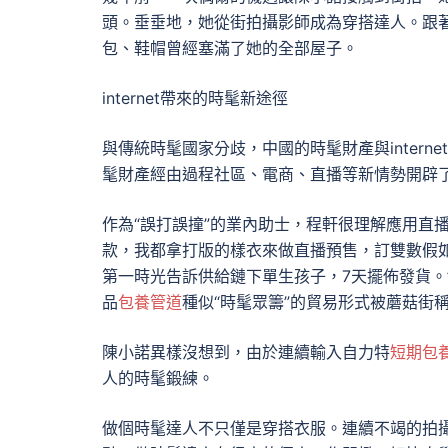
頭。垂垂地，她從街拍攝影師成為穿搭達人。跟著
包、鞋帽曾經塞滿了她的全部屋子。
internet帶來的時髦新途徑
與傳統時髦國家分歧，中國的時髦財產與interne
髦財產經由過程社區、電商、直播等新情勢開辟
作為“誤打誤撞”的業內助士，程軒很理解應用直播來
款，我都拿打版的樣衣來做直播預售，訂雙數假如
第一時光告訴供給鏈下單生孩子，7天擺佈發貨。
品
包養管道
種似“時髦眾籌”的貿易形式被蘑菇街稱
陳小諾異樣沒想到，由於連續輸入自力特
短期包
人的時髦鍛練。
做個時髦達人不只僅是穿搭衣服。連續不竭的拍