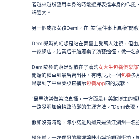
者越來越盼望用本身的時髦選擇表達本身的作風
竭強大。
另一個成都女孩Demi，在“美”這件事上異樣“開竅
Demi兒時的幻想是站在舞臺上受萬人注視，但由
一家網店，結業后干脆廢棄了演藝途徑，做一名
Demi終極的落足點放在了蘑菇
女大生包養俱樂部
開端的種草到最后賣出往，有時辰要一個
包養
多
是拿到了平臺美妝直播第
包養app
四的成就。
“最早決議做美妝直播，一方面是有美妝博主的
一路發明加倍精致時髦的生涯方法。”Demi表現
假如沒有時髦，陳小諾能夠還只是浙江湖州一名
幾年前，一次偶爾的機遇讓陳小諾接觸到街拍，