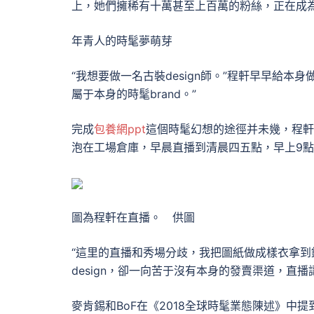
上，她們擁稀有十萬甚至上百萬的粉絲，正在成
年青人的時髦夢萌芽
“我想要做一名古裝design師。”程軒早早給
屬于本身的時髦brand。”
完成
包養網ppt
這個時髦幻想的途徑并未幾，程
泡在工場倉庫，早晨直播到清晨四五點，早上9
圖為程軒在直播。 供圖
“這里的直播和秀場分歧，我把圖紙做成樣衣拿到
design，卻一向苦于沒有本身的發賣渠道，直播
麥肯錫和BoF在《2018全球時髦業態陳述》中