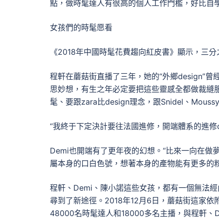
點，做時髦達人有很高的個人工作門檻，好比自學
女孩們的時髦愿看
《2018年中國時髦花費趨向紅皮書》顯示，三分之一
程軒在蘑菇街直播了三年，她的“外鄉design
思妙想，有生之年必定要把這些靈感全都做裁縫服
髦、要跟zara比design理念，跟Snidel、Mous
“我終于下定決計要往法國進修，開端體系的進修de
Demi也開端有了更年夜的幻想。“比來一向在做夢
屬本身的口白色號，想著本身的產物能有更多的粉
程軒、Demi、陳小諾這些女孩，都有一個無法經由
尋到了新途徑。2018年12月6日，蘑菇街這
48000名時髦達人和18000多名主播，與程軒、