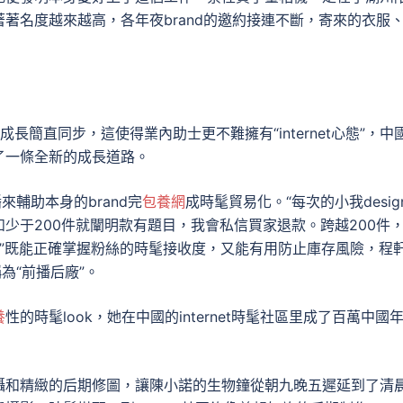
著名度越來越高，各年夜brand的邀約接連不斷，寄來的衣服
t成長簡直同步，這使得業內助士更不難擁有“internet心態”，中
了一條全新的成長道路。
輔助本身的brand完
包養網
成時髦貿易化。“每次的小我desig
少于200件就闡明款有題目，我會私信買家退款。跨越200件
”既能正確掌握粉絲的時髦接收度，又能有用防止庫存風險，程
為“前播后廠”。
養
性的時髦look，她在中國的internet時髦社區里成了百萬中國
攝和精緻的后期修圖，讓陳小諾的生物鐘從朝九晚五遲延到了清