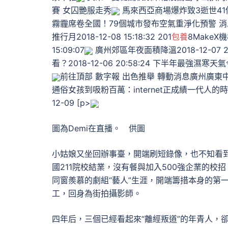
賽 女囚艷服走秀
馬來西亞商場爆炸致3逝世41
霧霾席卷全國！79個城市發布空氣重淨化預警 消
推行月2018-12-08 15:18:32 201
包養
8Make
15:09:07
廣州郊區年夜面積降溫2018-12-07 
看？2018-12-06 20:58:24 下半年最強濕寒天
前往頂部 數字報 出色推舉 轉動消息廣州廣東中
通俗女孩到吸粉百萬：internet正成績一代人的
12-09 [p>
圖為Demi在直播。 供圖
小姑娘又坐回辦事臺，開端刷短錄像，也不知看到什中
國211院校結業，沒有餐與加入500強企業的校
同窗羨慕的劇組“藝人”生涯，開端籌措本身的第
工，回身為街拍攝影師。
四年后，三個已經看起來“離經叛道”的年青人，