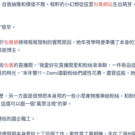
、自我抽像和價值不雅。程軒的小幻想從這里
包養網站
生出萌芽
”很早。
於
包養網
條條框框限制的實際原因，她年夜學時便準備了本身的
美妝博主。
街
包養
的直播間。“我愛好在直播間里和粉絲漸漸聊，一件新品
月的時光。”本年雙11，Demi還勸粉絲們感性花費，盡管這般，
經歷，另一方面是很想把本身用的一些小眾產物推舉給粉絲，和粉
，這還可以圓一個“萬眾注視”的夢。
通俗的國企職工。
她便發明本身愛好上了這個工作，索性買了臺相機，走在了湖州