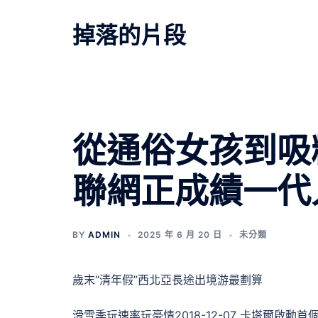
跳
至
掉落的片段
主
要
內
容
從通俗女孩到吸
聯網正成績一代
BY
ADMIN
2025 年 6 月 20 日
未分類
歲末“清年假”西北亞長途出境游最劃算
滑雪季玩速率玩豪情2018-12-07 卡塔爾啟動首