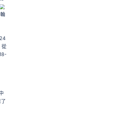
郵輪
24
 從
18-
中
棄了