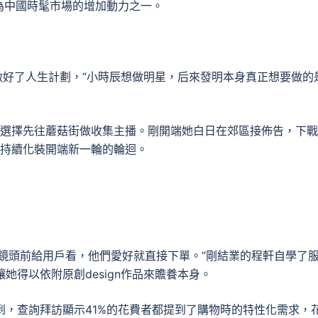
為中國時髦市場的增加動力之一。
本身做好了人生計劃，“小時辰想做明星，后來發明本身真正想要做的
軒選擇先往蘑菇街做收集主播。剛開端她白日在郊區接佈告，下戰
點持續化裝開端新一輪的輪迴。
鏡頭前給用戶看，他們愛好就直接下單。”剛結業的程軒自學了
讓她得以依附原創design作品來贍養本身。
提到，查詢拜訪顯示41%的花費者都提到了購物時的特性化需求，