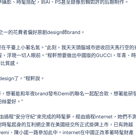
攝影、時髦搭配，到AI、PS甚至錄像剪輯如許的后期制作。
的花費者偏好原創design師brand。
”曾經在平臺上小著名氣。“此刻，我天天頭腦城市迸收回天馬行空的
，浮現一切人眼前。”程軒想要做出中國版的GUCCI，年青、時
sy比質感。
sign了。”程軒說。
，想著能和年夜brand發布Demi的聯名一起配合款，想著能研
絲愛好。”
過程“安分守紀”來完成的時髦夢，經由過程internet，她們不
家依附時髦起身的互利網企業在美國紐交所正式掛牌上市，已有跨越
Demi、陳小諾一路參加此中。internet在中國正改革著時髦財產