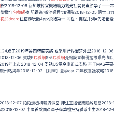
網
橙2018-12-06 新加坡樟宜機場助力觀光社開闢直航學了——
出游變數年
包養網
夜 記得為“撤消過程”加保險2018-12-05 遺世自
養網dcard
住宿游玩類App:飛豬第一 同程、攜程并列#先婚後
 奧迪Q4或于2019年第四時度表態 或采用跨界溜背外型2018-12-06
8-12-06 寶駿R
包養網
S-5
包養網
亮點設置裝備擺設曝光 知
2019年上市2018-12-04 愛馳U5量產車正式表態 基于MAS平
廣州站揭幕2018-12-02 【用車】夏季car 四年夜養護攻略2018
8-12-07 陌陌遭機構輪流做空 押注直播營業隱藏隱憂2018-1
2018-12-07 中國首款國產量子盤算機把持體系出生2018-12-