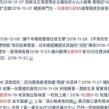
018-12-07 因無法正常提現女主播告狀火山小錄像 索賠近14
”出爐2018-12-07 楊振寧門生、
包養網比較
55歲華裔迷信家張
12-06 “讓千年織物重現往昔光華”2018-11-28 《平常的世
數字博物館”項目結果豐富：在劍橋感觸感染昆曲的“活態”傳承2018-11
朱漆好，留得嶺南春2018-11-23 廣州藝博
包養條件
會30日在琶洲
）2018-11-22
6 深度逛吃：若何隨噴鼻港高鐵“預謀”米其林？2018-11-27 補
草原 收獲一份豐產的喜悅2018-11-06 利咽解毒、潤肺生津 嘗嘗青
養網
10-19 老菜做出新味道 一吃就上癮！2018-1
包養
0-15 玫瑰
網評價
金羊圖庫
上海：頂尖舞者進校園
黃河壺口瀑布現
之中
世界上第一臺全3D打印摩托車出生
巴西一牢獄辦選美