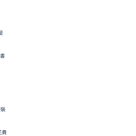
是
書
服裝
花費