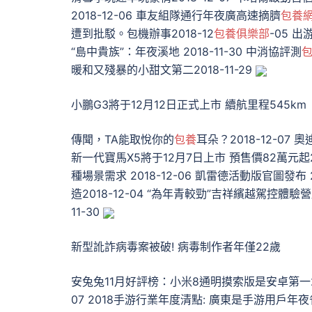
2018-12-06 車友組隊通行年夜廣高速摘臍
包養
遭到批駁。包機辦事2018-12
包養俱樂部
-05 
“島中貴族”：年夜溪地 2018-11-30 中消協評測
包
暖和又殘暴的小甜文第二2018-11-29
小鵬G3將于12月12日正式上市 續航里程545km
傳聞，TA能取悅你的
包養
耳朵？2018-12-07
新一代寶馬X5將于12月7日上市 預售價82萬元起201
種場景需求 2018-12-06 凱雷德活動版官圖發布 
造2018-12-04 “為年青較勁”吉祥繽越駕控體驗營
11-30
新型訛詐病毒案被破! 病毒制作者年僅22歲
安兔兔11月好評榜：小米8通明摸索版是安卓第一201
07 2018手游行業年度清點: 廣東是手游用戶年夜省