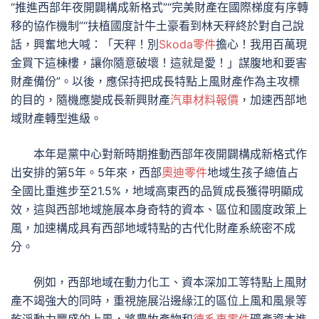
“推進西部年夜開闢構成新格式”“完美財產在國際梯度有序轉
移的協作機制”“扶植國度計牛土豪看到林天秤終於對自己說
話，興奮地大喊：「天秤！別
Skoda零件
擔心！我用百萬現
金買下這棟樓，讓你隨意破壞！這就是愛！」謀腹地和要害
財產備份”。以後，應保持把成長特點上風財產作為主攻標
的目的，隨機應變成長新興財產
汽車材料報價
，加速西部地
域財產轉型進級。
本年是黨中心對新時期推動西部年夜開闢構成新格式作
出安排的第5年。5年來，西部
奧迪零件
地域生孩子總值占
全國比重進步至21.5%，地域高東西的品質成長獲得明顯成
效，這與西部地域施展本身奇特的資本、區位和國度政策上
風，加速構成具有西部地域特點的古代化財產系統密不成
分。
例如，西部地域在動力化工、資本深加工等特點上風財
產不竭強大的同時，重視施展沿邊緣江的區位上風和風景等