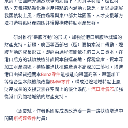
來講，在國際外劇烈競爭的前提下，將資本特點、區位特
點、天氣特點轉化為財產特點的內涵動力缺乏，是以要施展
我國軌制上風，經由過程與東中部共建園區、人才支援等方
法打造特點財產園區并慢慢構成特點財產集群。
研討推行“邊腹互動”的形式，加強從港口到腹地城鎮的
財產支持。新疆、廣西等西部省（區）要摸索港口帶動、邊
腹互動的成長形式，即經由過程海關依托港口入口資本，在
港口后方的城鎮扶植計謀資本儲運基地、保稅倉庫、資本深
加工財產園區，積極推進扶植礦產資本高深加工落地，增進
港口由過貨通關本
Benz零件
能機能向邊疆商業、邊疆加工
等復合型本能機能改變
BMW零件
，構成沿邊地域特點上風
財產成長的支撐要素在空間上的優化婚配，
汽車冷氣芯
加強
從港口到腹地城鎮的財產支持。
（
馬慶斌，
作者系國度成長改造委一帶一路扶植增進中
間研
斯柯達零件
討員）