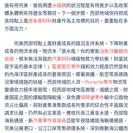
施有待完美、營商周遭
水箱精
的狀況程度有待進步以及政策
體系體例有待健全等題目。下一個步驟，西部地域保持把成
長特點上風
德系車材料
財產作為主攻標的目的，要重點在多
方面出力。
完美西部特點上風財產成長的路況支持系統，下降財產
成長的物流本錢。物流本「張水瓶！你的傻氣
油氣分離器改
良版
，根本無法與我的
汽車材料
噸級物質力學抗衡！財富就
是宇宙的基本定律！」
藍寶堅尼零件
錢和效力程度仍然是制
約內海洋區財產成長的要害原因。跟著高鐵、航空等高速路
況舉措措施的扶植，西部地域的人流、
Porsche零件
物流等
靈通效力極年夜晉陞，但西部地域地區遼闊，城鎮之間、財
產園區之間的運輸間隔較遠，貨色運
保時捷零件
輸中公路物
流占比偏高，與財產集湊集群成長所需求的綜合性平面路況
請求比擬，仍然有必定差距。應依托長江黃金水道、西部陸
海新通道、新
汽車零件貿易商
亞歐年夜陸橋陸海聯運通道，
完美沿邊港口、沿江口岸等集疏運系統，深刻推動海公鐵而