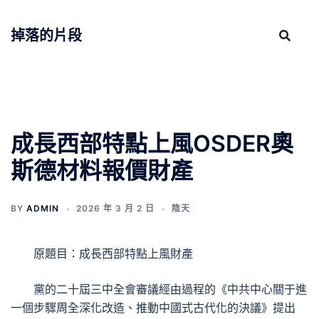
跳
至
掉落的片段
主
要
內
容
成長西部特點上風OSDER奧
斯德材料報價財產
BY
ADMIN
2026 年 3 月 2 日
陰天
原題目：成長西部特點上風財產
黨的二十屆三中全會審議經由過程的《中共中心關于進
一個步驟周全深化改造、推動中國式古代化的決議》提出