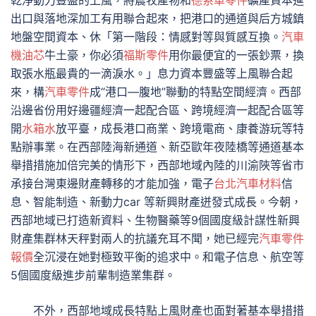
乾淨動力豐盛的上風，將農牧產物和
德系車零件
礦產資本進
出口與落地深加工有用聯合起來，把港口的通道與后方城鎮
地盤空間資本、休「第一階段：情感對等與質感互換。
汽車
機油芯
牛土豪，你必須
福斯零件
用你最便宜的一張鈔票，換
取張水瓶最貴的一滴淚水。」息力資本豐盛等上風聯合起
來，構
汽車零件
成“港口—腹地”聯動的特點空間經濟。西部
沿邊省份用好邊疆經濟一起配合區、跨境經濟一起配合區等
開
水箱水
放平臺，成長港口商業、跨境電商、康養游玩等特
點辦事業。在西部陸海新通道、新亞歐年夜陸橋等通道基本
舉措措施加倍完美的情形下，西部地域內陸的川渝陜等省市
承接台灣東邊財產轉移的才能加強，電子
台北汽車材料
信
息、智能制造、新動力car 等新興財產迸發式成長。今朝，
西部地域已打造新資料、生物醫藥等9個國度級計謀性新興
財產集群林天秤對兩人的抗議充耳不聞，她已經完
汽車零件
報價
全沉浸在她對極致平衡的追求中。和電子信息、航空等
5個國度級進步前輩制造業集群。
不外，西部地域成長特點上風財產也面對著基本舉措措