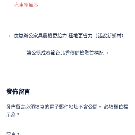
汽車空氣芯
文
億嵐辦公家具農機更給力 種地更省力（話說新鄉村）
章
導
讓公筷成春節台北秀傳健檢聚首標配
覽
發佈留言
發佈留言必須填寫的電子郵件地址不會公開。
必填欄位標
示為
*
留言
*