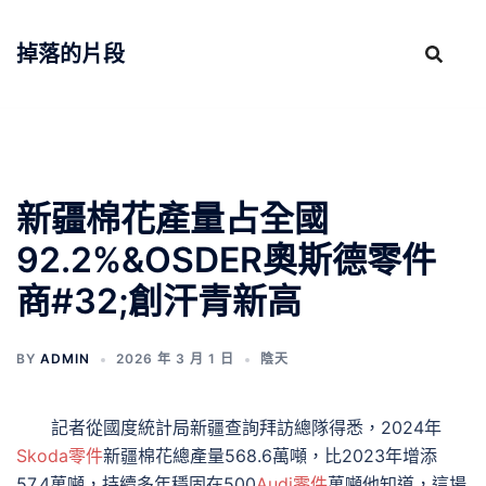
跳
至
掉落的片段
主
要
內
容
新疆棉花產量占全國
92.2%&OSDER奧斯德零件
商#32;創汗青新高
BY
ADMIN
2026 年 3 月 1 日
陰天
記者從國度統計局新疆查詢拜訪總隊得悉，2024年
Skoda零件
新疆棉花總產量568.6萬噸，比2023年增添
57.4萬噸，持續多年穩固在500
Audi零件
萬噸他知道，這場