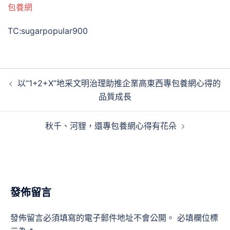
包養網
TC:sugarpopular900
文
以“1+2+X”地采文明治理助推企業高東西專包養網心得的
章
品質成長
導
覽
秋千、河貍，還專包養網心得有花朵
發佈留言
發佈留言必須填寫的電子郵件地址不會公開。
必填欄位標