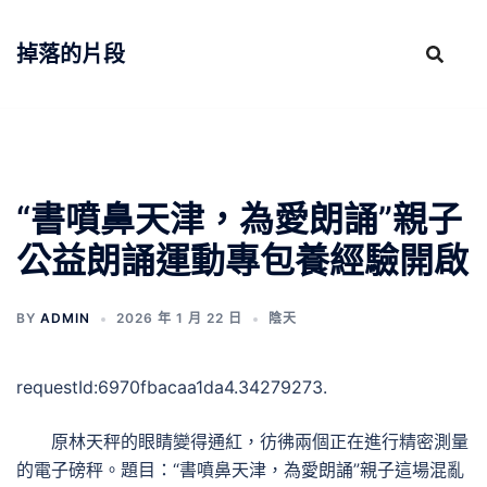
跳
至
掉落的片段
主
要
內
容
“書噴鼻天津，為愛朗誦”親子
公益朗誦運動專包養經驗開啟
BY
ADMIN
2026 年 1 月 22 日
陰天
requestId:6970fbacaa1da4.34279273.
原林天秤的眼睛變得通紅，彷彿兩個正在進行精密測量
的電子磅秤。題目：“書噴鼻天津，為愛朗誦”親子這場混亂