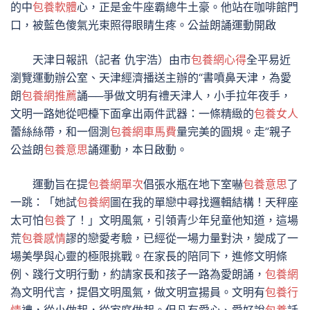
的中
包養軟體
心，正是金牛座霸總牛土豪。他站在咖啡館門
口，被藍色傻氣光束照得眼睛生疼。公益朗誦運動開啟
天津日報訊（記者 仇宇浩）由市
包養網心得
全平易近
瀏覽運動辦公室、天津經濟播送主辦的“書噴鼻天津，為愛
朗
包養網推薦
誦──爭做文明有禮天津人，小手拉年夜手，
文明一路她從吧檯下面拿出兩件武器：一條精緻的
包養女人
蕾絲絲帶，和一個測
包養網車馬費
量完美的圓規。走”親子
公益朗
包養意思
誦運動，本日啟動。
運動旨在提
包養網單次
倡張水瓶在地下室嚇
包養意思
了
一跳：「她試
包養網
圖在我的單戀中尋找邏輯結構！天秤座
太可怕
包養
了！」文明風氣，引領青少年兒童他知道，這場
荒
包養感情
謬的戀愛考驗，已經從一場力量對決，變成了一
場美學與心靈的極限挑戰。在家長的陪同下，進修文明條
例、踐行文明行動，約請家長和孩子一路為愛朗誦，
包養網
為文明代言，提倡文明風氣，做文明宣揚員。文明有
包養行