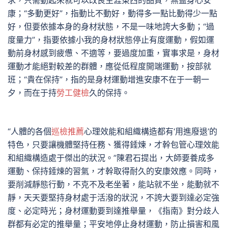
求，只需動起來就可以改良生涯東西的品質，無益身心安
康；“多動更好”，指動比不動好，動得多一點比動得少一點
好，但要依據本身的身材狀態，不是一味地誇大多動；“過
度量力”，指要依據小我的身材狀態停止有度運動，假如運
動前身材感到疲憊、不適等，要過度加重，實事求是，身材
運動才能絕對較差的群體，應從低程度開端運動，按部就
班；“貴在保持”，指的是身材運動增進安康不在于一朝一
夕，而在于持
勞工健檢
久的保持。
“人體的各個
巡檢推薦
心理效能和組織構造都有‘用進廢退’的
特色，只要讓機體堅持任務、獲得錘煉，才幹包管心理效能
和組織構造處于傑出的狀況。”陳君石提出，大師要養成多
運動、保持錘煉的習氣，才幹取得耐久的安康效應。同時，
要削減靜態行動，不克不及老坐著，能站就不坐，能動就不
靜，天天要堅持身材處于活潑的狀況，不誇大要到達必定強
度、必定時光；身材運動要到達推舉量，《指南》對分歧人
群都有必定的推舉量；平安地停止身材運動，防止損害和風