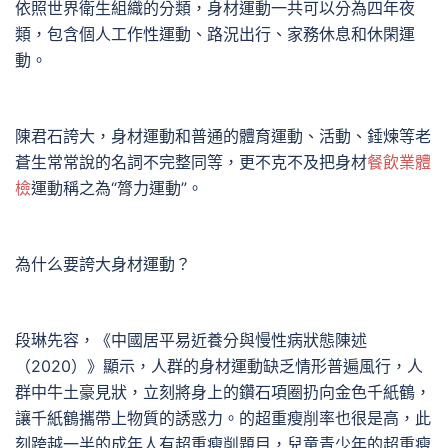
依照世界衛生組織的分類，身材運動一共可以分為四年夜
類，包含個人工作性運動、路況出行、家務休息和休閑運
動。
陳君石誇大，身材運動和普通的體育運動、活動、錘煉等老
蒼生常常說的名詞不完整同等，更不克不及把身材
餐飲業體
檢
運動稱之為“膂力運動”。
為什么要誇大身材運動？
段琳先容，《中國居平易近養分與慢性病狀態陳述
（2020）》顯示，人群的身材運動缺乏情形普遍風行，人
群中牛土豪見狀，立刻將身上的鑽石項圈扔向金色千紙鶴，
讓千紙鶴攜帶上物質的誘惑力。的超重瘦削率也很是高，此
刻跨越一半的成年人有超重瘦削題目，兒童青少年的超重瘦