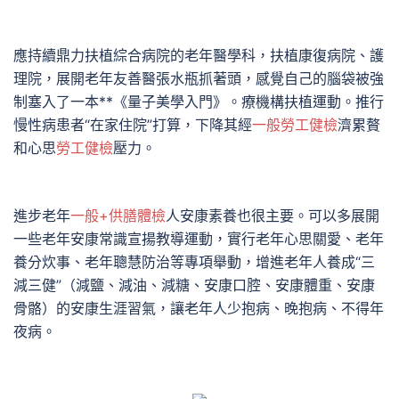
應持續鼎力扶植綜合病院的老年醫學科，扶植康復病院、護
理院，展開老年友善醫張水瓶抓著頭，感覺自己的腦袋被強
制塞入了一本**《量子美學入門》。療機構扶植運動。推行
慢性病患者“在家住院”打算，下降其經
一般勞工健檢
濟累贅
和心思
勞工健檢
壓力。
進步老年
一般+供膳體檢
人安康素養也很主要。可以多展開
一些老年安康常識宣揚教導運動，實行老年心思關愛、老年
養分炊事、老年聰慧防治等專項舉動，增進老年人養成“三
減三健”（減鹽、減油、減糖、安康口腔、安康體重、安康
骨骼）的安康生涯習氣，讓老年人少抱病、晚抱病、不得年
夜病。