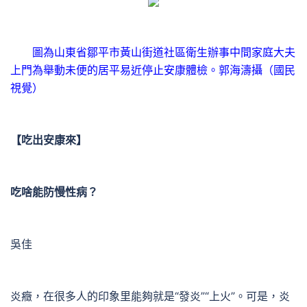
圖為山東省鄒平市黃山街道社區衛生辦事中間家庭大夫
上門為舉動未便的居平易近停止安康體檢。郭海濤攝（國民
視覺）
【
吃出安康來
】
吃啥能防慢性病？
吳佳
炎癥，在很多人的印象里能夠就是“發炎”“上火”。可是，炎