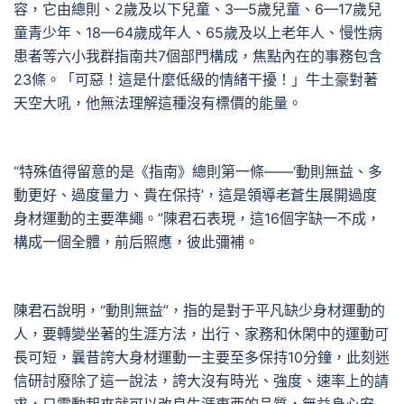
容，它由總則、2歲及以下兒童、3—5歲兒童、6—17歲兒
童青少年、18—64歲成年人、65歲及以上老年人、慢性病
患者等六小我群指南共7個部門構成，焦點內在的事務包含
23條。「可惡！這是什麼低級的情緒干擾！」牛土豪對著
天空大吼，他無法理解這種沒有標價的能量。
“特殊值得留意的是《指南》總則第一條——‘動則無益、多
動更好、過度量力、貴在保持’，這是領導老蒼生展開過度
身材運動的主要準繩。”陳君石表現，這16個字缺一不成，
構成一個全體，前后照應，彼此彌補。
陳君石說明，“動則無益”，指的是對于平凡缺少身材運動的
人，要轉變坐著的生涯方法，出行、家務和休閑中的運動可
長可短，曩昔誇大身材運動一主要至多保持10分鐘，此刻迷
信研討廢除了這一說法，誇大沒有時光、強度、速率上的請