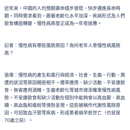
近年來，中國的人均預期壽命穩步晉陞，快步邁進長命時
期。同時需求看到，跟著老齡化水平加深、疾病形式及人們
飲食構造轉變，慢性病高發正成為一年夜挑釁。
記者：慢性病有哪些風險原因？為何老年人患慢性病風險
高？
張偉：慢性病的產生和風行與經濟、社會、生齒、行動、周
遭的狀況等原因親密相干。煙草應用、缺少活動、不安康飲
食、無害應用酒精、生齒老齡化等城市增添罹患慢性病風
險。不安康飲食和缺少活動在個別中能夠會以高血壓、高血
糖、高血脂和瘦削等情勢呈現。這些被稱作代謝性風險原
因，可招致血汗管等疾病，形成患者過早逝世亡（也就是
70歲之前）。