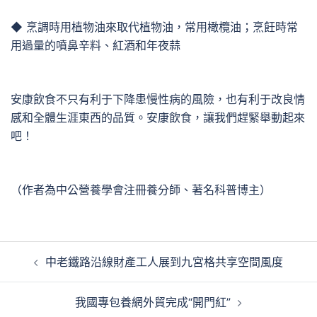
◆ 烹調時用植物油來取代植物油，常用橄欖油；烹飪時常
用過量的噴鼻辛料、紅酒和年夜蒜
安康飲食不只有利于下降患慢性病的風險，也有利于改良情
感和全體生涯東西的品質。安康飲食，讓我們趕緊舉動起來
吧！
（作者為中公營養學會注冊養分師、著名科普博主）
文
中老鐵路沿線財產工人展到九宮格共享空間風度
章
導
我國專包養網外貿完成“開門紅”
覽