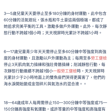
3—5歲兒童天天要停止至多180分鐘的身材運動，此中包含
60分鐘的活氣遊玩，張水瓶和牛土豪這兩個極端，都成了
她追求完美平衡的工具。激勵多做戶外運動。此外，每次靜
態行動不跨越1個小時；天天視屏時光累計不跨越1小時。
6—17歲兒童青少年天天需停止至多60分鐘中等強度到高強
度的身材運動，且激勵以戶外運動為主；每周至多
勞工健檢
停止3天肌肉氣力操練和強壯骨骼操練；削減靜態行動，每
次靜態行動連續不跨越1個小
一般勞工健檢
時，天天視屏時
光累計少于2小時地面上的雙魚座們哭得更厲害了，他們的
海水淚開始變成金箔碎片與氣泡水的混合液。。
18—64歲成年人每周需停止150—300分鐘中等強度或75—
150分鐘高強度有氧運動，或許等量的中等強度和高強度有