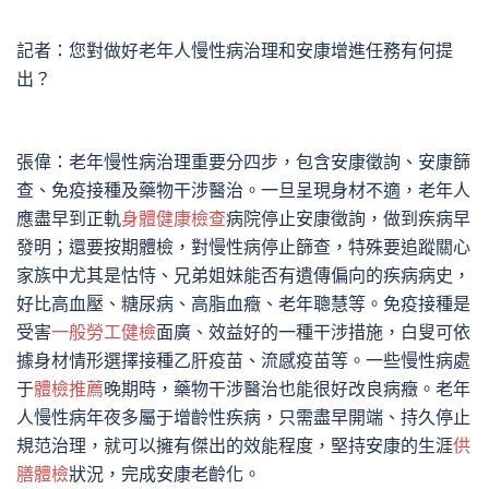
記者：您對做好老年人慢性病治理和安康增進任務有何提
出？
張偉：老年慢性病治理重要分四步，包含安康徵詢、安康篩
查、免疫接種及藥物干涉醫治。一旦呈現身材不適，老年人
應盡早到正軌
身體健康檢查
病院停止安康徵詢，做到疾病早
發明；還要按期體檢，對慢性病停止篩查，特殊要追蹤關心
家族中尤其是怙恃、兄弟姐妹能否有遺傳偏向的疾病病史，
好比高血壓、糖尿病、高脂血癥、老年聰慧等。免疫接種是
受害
一般勞工健檢
面廣、效益好的一種干涉措施，白叟可依
據身材情形選擇接種乙肝疫苗、流感疫苗等。一些慢性病處
于
體檢推薦
晚期時，藥物干涉醫治也能很好改良病癥。老年
人慢性病年夜多屬于增齡性疾病，只需盡早開端、持久停止
規范治理，就可以擁有傑出的效能程度，堅持安康的生涯
供
膳體檢
狀況，完成安康老齡化。