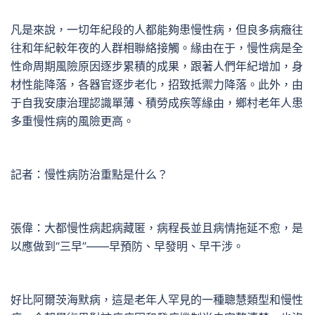
凡是來說，一切年紀段的人都能夠患慢性病，但良多病癥往
往和年紀較年夜的人群相聯絡接觸。緣由在于，慢性病是全
性命周期風險原因逐步累積的成果，跟著人們年紀增加，身
材性能降落，各器官逐步老化，招致抵禦力降落。此外，由
于自我安康治理認識單薄、積勞成疾等緣由，鄉村老年人患
多重慢性病的風險更高。
記者：慢性病防治重點是什么？
張偉：大都慢性病起病藏匿，病程長並且病情拖延不愈，是
以應做到“三早”——早預防、早發明、早干涉。
好比阿爾茨海默病，這是老年人罕見的一種聰慧類型和慢性