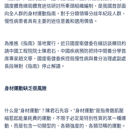
國度體育總局體育迷信研討所牽頭組織編制，是我國首部面
向全人群的身材運動指南，對于分類領導分歧年紀段人群、
慢性病患者具有主要的迷信意義和適用價值。
為推進《指南》落地實行，近日國度衛健委在線訪談欄目約
請中國工程院院士陳君石、中國疾病預防把持中間養分學首
席專家趙文華、國度衛健委疾控局慢性病與養分治理處副處
長段琳對《指南》停止解讀。
身材運動缺乏很風險
什么是“身材運動”？陳君石先容，“身材運動”是指骨骼肌壓
縮惹起能量耗費的運動，不限于必定是特別性質的某一種運
動，而是包含一切類型的、各類強度的、各類范疇的運動。