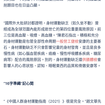
削題目也在日益凸顯。
“國際外大批研討都證明，身材運動缺乏（如久坐不動）曾
經成為全球范圍內能形成逝世亡的第四位重要風險原因，前
三位是高血壓、吸煙、高血糖。”陳君石指出，積極和充分
的身材運動是包管全部性命周期
一般勞工健檢
安康的主要基
石，身材運動缺乏不只會影響兒童的身材發育，並且是良多
慢性病（如心腦血管疾病、癌癥、慢性呼吸體系疾病、糖尿
病等）配合的風險原因。別的，身材運動缺乏還
供膳體檢
會
影響人的心思狀態、認知、睡眠東西的品質和骨骼安康等。
“16字準繩”記心間
“《中國人群身材運動指南（2021）》很是完全。”趙文華先