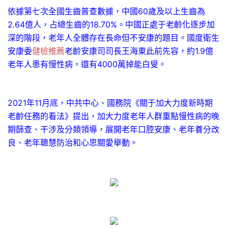
依據第七次全國生齒普查數據，中國60歲及以上生齒為
2.64億人，占總生齒的18.70%。中國正處于老齡化逐步加
深的階段，老年人全體存在長命但不安康的題目。國度衛生
安康委
健檢推薦
老齡安康司司長王海東此前先容，約1.9億
老年人患有慢性病，還有4000萬掉能白叟。
2021年11月底，中共中心、國務院《關于加大力度新時期
老齡任務的看法》提出，加大力度老年人群重點慢性病的晚
期篩查、干涉及分類領導，展開老年口腔安康、老年養分改
良、老年聰慧防治和心思關愛舉動。