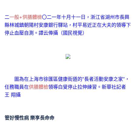
二
一般+供膳體檢
〇二一年十月十一日，浙江省湖州市長興
縣林城鎮朝陽村安康銀行驛站，村平易近正在大夫的領導下
停止血壓自測。譚云俸攝（國民視覺）
圖為在上海市徐匯區健康街道的“長者活動安康之家”，
任務職員在
供膳體檢
領導白叟停止拉伸練習。新華社記者
王 翔攝
管好慢性病 樂享長命命