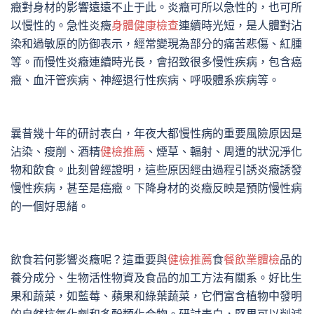
癥對身材的影響遠遠不止于此。炎癥可所以急性的，也可所
以慢性的。急性炎癥
身體健康檢查
連續時光短，是人體對沾
染和過敏原的防御表示，經常變現為部分的痛苦悲傷、紅腫
等。而慢性炎癥連續時光長，會招致很多慢性疾病，包含癌
癥、血汗管疾病、神經退行性疾病、呼吸體系疾病等。
曩昔幾十年的研討表白，年夜大都慢性病的重要風險原因是
沾染、瘦削、酒精
健檢推薦
、煙草、輻射、周遭的狀況淨化
物和飲食。此刻曾經證明，這些原因經由過程引誘炎癥誘發
慢性疾病，甚至是癌癥。下降身材的炎癥反映是預防慢性病
的一個好思緒。
飲食若何影響炎癥呢？這重要與
健檢推薦
食
餐飲業體檢
品的
養分成分、生物活性物資及食品的加工方法有關系。好比生
果和蔬菜，如藍莓、蘋果和綠葉蔬菜，它們富含植物中發明