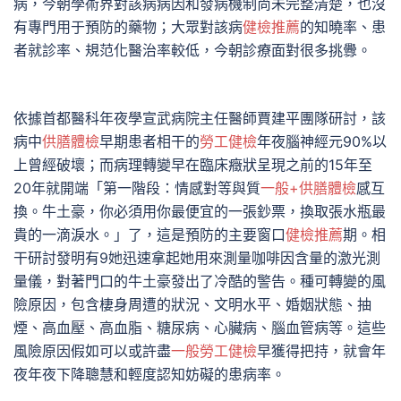
病，今朝學術界對該病病因和發病機制尚未完整清楚，也沒
有專門用于預防的藥物；大眾對該病
健檢推薦
的知曉率、患
者就診率、規范化醫治率較低，今朝診療面對很多挑釁。
依據首都醫科年夜學宣武病院主任醫師賈建平團隊研討，該
病中
供膳體檢
早期患者相干的
勞工健檢
年夜腦神經元90%以
上曾經破壞；而病理轉變早在臨床癥狀呈現之前的15年至
20年就開端「第一階段：情感對等與質
一般+供膳體檢
感互
換。牛土豪，你必須用你最便宜的一張鈔票，換取張水瓶最
貴的一滴淚水。」了，這是預防的主要窗口
健檢推薦
期。相
干研討發明有9她迅速拿起她用來測量咖啡因含量的激光測
量儀，對著門口的牛土豪發出了冷酷的警告。種可轉變的風
險原因，包含棲身周遭的狀況、文明水平、婚姻狀態、抽
煙、高血壓、高血脂、糖尿病、心臟病、腦血管病等。這些
風險原因假如可以或許盡
一般勞工健檢
早獲得把持，就會年
夜年夜下降聰慧和輕度認知妨礙的患病率。