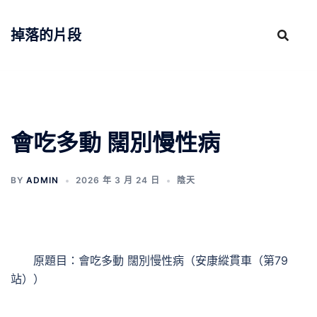
跳
至
掉落的片段
主
要
內
容
會吃多動 闊別慢性病
BY
ADMIN
2026 年 3 月 24 日
陰天
原題目：會吃多動 闊別慢性病（安康縱貫車（第79
站））