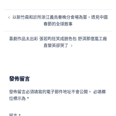
文
以新竹森和診所浙江義烏春晚分會場為窗，透見中國
章
春節的全球敘事
導
覽
喜劇作品太出彩 張若昀狂笑成臉色包 舒淇那億嵐工廠
直營英卻哭了
發佈留言
發佈留言必須填寫的電子郵件地址不會公開。
必填欄
位標示為
*
留言
*