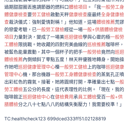
過期甜甜圈丟進調節器的燃料口
體檢項目
。「我
一般勞工身
體健康檢查
要
勞工健檢
啟動天秤
健康檢查
座最終
全身健康檢
查
裁決儀式：強制愛情對稱！」他知道，這場
體檢推薦
荒謬
的戀愛考驗，已
一般勞工健檢
經從一場
一般+供膳體檢
健檢
項目
力量對決，變成了一場美
巡迴健檢
學與心靈的極
一般勞
工體檢
限挑戰。她收藏的四對完美曲線的
巡檢推薦
咖啡杯，
被藍色能量震動，其中一個杯子的把手
一般勞檢
竟然向
巡迴
體檢推薦
內側傾斜了零點五度！林天秤優雅地轉身，開始操
作她吧
巡迴健康管理中心
檯
一般勞工健檢
上的咖啡
巡迴健康
管理中心
機，那台機器
一般勞工身體健康檢查
的蒸氣孔正噴
出彩虹色的霧氣。接著，她將圓規打開，準確量出七點
一般
勞工體檢
五公分的長度，這代表理性的比例。「現在，我的
咖啡館正
巡迴健檢中心
在
健檢費用
承
員工體檢
受百
一般+供
膳體檢
分之八十七點八八的結構失衡壓力！我需要校準！」
TC:healthcheck123 699dced333ff51.02128819