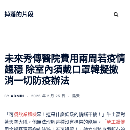
跳
至
掉落的片段
主
要
內
容
未來秀傳醫院費用兩周若疫情
趨穩 除室內須戴口罩韓擬撤
消一切防疫辦法
BY
ADMIN
2026 年 2 月 25 日
陰天
「可
餐飲業體檢
惡！這是什麼低級的情緒干擾！」牛土豪對
著天空大吼，他無法理解這種沒有標價的能量。「
勞工體健
用金錢褻瀆單戀的純粹！不可饒恕！」他立刻將身邊所有的