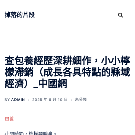
跳
至
掉落的片段
主
要
內
容
查包養經歷深耕細作，小小檸
檬滯銷（成長各具特點的縣域
經濟）_中國網
BY
ADMIN
2025 年 6 月 10 日
未分類
包養
花開時節，檸檬飄噴鼻。