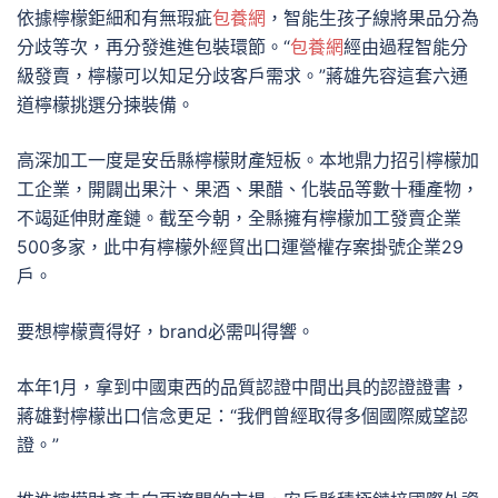
依據檸檬鉅細和有無瑕疵
包養網
，智能生孩子線將果品分為
分歧等次，再分發進進包裝環節。“
包養網
經由過程智能分
級發賣，檸檬可以知足分歧客戶需求。”蔣雄先容這套六通
道檸檬挑選分揀裝備。
高深加工一度是安岳縣檸檬財產短板。本地鼎力招引檸檬加
工企業，開闢出果汁、果酒、果醋、化裝品等數十種產物，
不竭延伸財產鏈。截至今朝，全縣擁有檸檬加工發賣企業
500多家，此中有檸檬外經貿出口運營權存案掛號企業29
戶。
要想檸檬賣得好，brand必需叫得響。
本年1月，拿到中國東西的品質認證中間出具的認證證書，
蔣雄對檸檬出口信念更足：“我們曾經取得多個國際威望認
證。”