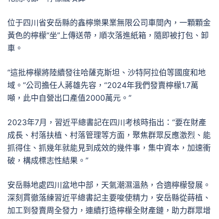
位于四川省安岳縣的鑫檸樂果業無限公司車間內，一顆顆金
黃色的檸檬“坐”上傳送帶，順次落進紙箱，隨即被打包、卸
車。
“這批檸檬將陸續發往哈薩克斯坦、沙特阿拉伯等國度和地
域。”公司擔任人蔣雄先容，“2024年我們發賣檸檬1.7萬
噸，此中自營出口產值2000萬元。”
2023年7月，習近平總書記在四川考核時指出：“要在財產
成長、村落扶植、村落管理等方面，聚焦群眾反應激烈、能
抓得住、抓幾年就能見到成效的幾件事，集中資本，加速衝
破，構成標志性結果。”
安岳縣地處四川盆地中部，天氣潮濕溫熱，合適檸檬發展。
深刻貫徹落練習近平總書記主要唆使精力，安岳縣從蒔植、
加工到發賣周全發力，連續打造檸檬全財產鏈，助力群眾增