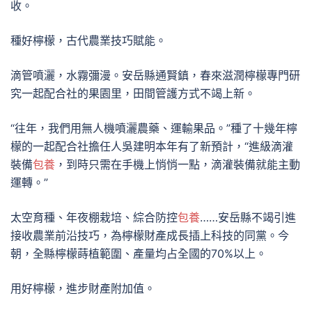
收。
種好檸檬，古代農業技巧賦能。
滴管噴灑，水霧彌漫。安岳縣通賢鎮，春來滋潤檸檬專門研
究一起配合社的果園里，田間管護方式不竭上新。
“往年，我們用無人機噴灑農藥、運輸果品。”種了十幾年檸
檬的一起配合社擔任人吳建明本年有了新預計，“進級滴灌
裝備
包養
，到時只需在手機上悄悄一點，滴灌裝備就能主動
運轉。”
太空育種、年夜棚栽培、綜合防控
包養
……安岳縣不竭引進
接收農業前沿技巧，為檸檬財產成長插上科技的同黨。今
朝，全縣檸檬蒔植範圍、產量均占全國的70%以上。
用好檸檬，進步財產附加值。