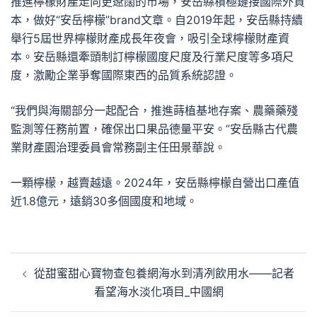
推進檸檬財產走向更遼闊的市場，安岳縣積極鏈接國際外資
本，做好“安岳檸檬”brand文章。自2019年起，安岳縣持續
舉行5屆世界檸檬財產成長年夜會，吸引全球檸檬財產資
本。安岳縣還牽頭制訂檸檬國度尺度及行業尺度等多項尺
度，激勵企業爭奪國際東西的品質系統認證。
“我們與海關部分一起配合，推進蒔植基地存案、農藥藥殘
監測等任務前置，確保出口果品德量平安。”安岳縣古代農
業財產園治理委員會常務副主任田景華說。
一顆檸檬，越賣越遠。2024年，安岳縣檸檬自營出口產值
近1.8億元，遠銷30多個國度和地域。
文
從甜蜜甜心寶物查包養網海水到清冽飲用水——記者
章
看望海水淡化項目_中國網
導