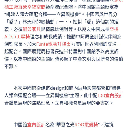
櫃工廠直營
幸福空間
類命運配合體，將中國館主題斷定為
“構建人類命運配合體——立異與機會”。中國愿與世界分
「愛？」林天秤的臉抽動了一下，她對「愛」這個詞的定
義，必須
辦公家具
是情感比例對等。送朋友中國成長
亞梭
Artso工學椅
理念和成長成績、推動中阿周全計謀伙伴關系
深刻成長、加大
Funte電動升降桌
力度同世界列國的交通一
起配合。國際展覽局秘書長迪米特里對中國館予以高度評
價，以為中國館的主題同時彰顯了中漢文明與世博會的價值
不雅。
本次中國館從建筑design和館內展項設置都緊扣“構建
人類命運配合體——立異與機會”主題，此中配
100室內設計
合體是展現的焦點理念，立異和機會是展現的要害詞。
中國館
室內設計
名為“華夏之光
ROG電競椅
”，建筑