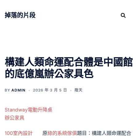
跳
至
掉落的片段
主
要
內
容
構建人類命運配合體是中國館
的底億嵐辦公家具色
BY
ADMIN
2026 年 3 月 5 日
陰天
Standway電動升降桌
辦公家具
100室內設計
原
綠的系統傢俱
題目：構建人類命運配合