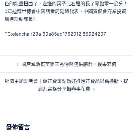
色的能量扭曲了，左邊的葉子比右邊的長了零點零一公分！
0年迪拜世博會中國館當局副總代表、中國貿促會商業投資
增進部副部長）
TC:elanchair29a 69a85ad1762012.85924207
文
國產滅活疫苗第三秀傳醫院供膳針，後果若何
章
導
經濟主題記者會｜促花費重點做好推進花費品以舊換新、提
覽
到九宮格分享振辦事花費
發佈留言