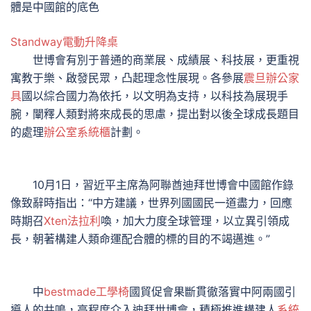
體是中國館的底色
Standway電動升降桌
世博會有別于普通的商業展、成績展、科技展，更重視
寓教于樂、啟發民眾，凸起理念性展現。各參展
震旦辦公家
具
國以綜合國力為依托，以文明為支持，以科技為展現手
腕，闡釋人類對將來成長的思慮，提出對以後全球成長題目
的處理
辦公室系統櫃
計劃。
10月1日，習近平主席為阿聯酋迪拜世博會中國館作錄
像致辭時指出：“中方建議，世界列國國民一道盡力，回應
時期召
Xten法拉利
喚，加大力度全球管理，以立異引領成
長，朝著構建人類命運配合體的標的目的不竭邁進。”
中
bestmade工學椅
國貿促會果斷貫徹落實中阿兩國引
導人的共鳴，高程度介入迪拜世博會，積極推進構建人
系統