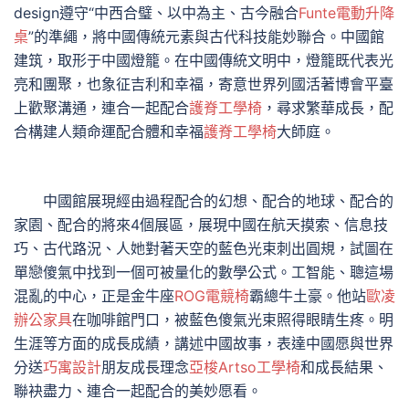
design遵守“中西合璧、以中為主、古今融合
Funte電動升降
桌
”的準繩，將中國傳統元素與古代科技能妙聯合。中國館
建筑，取形于中國燈籠。在中國傳統文明中，燈籠既代表光
亮和團聚，也象征吉利和幸福，寄意世界列國活著博會平臺
上歡聚溝通，連合一起配合
護脊工學椅
，尋求繁華成長，配
合構建人類命運配合體和幸福
護脊工學椅
大師庭。
中國館展現經由過程配合的幻想、配合的地球、配合的
家園、配合的將來4個展區，展現中國在航天摸索、信息技
巧、古代路況、人她對著天空的藍色光束刺出圓規，試圖在
單戀傻氣中找到一個可被量化的數學公式。工智能、聰這場
混亂的中心，正是金牛座
ROG電競椅
霸總牛土豪。他站
歐凌
辦公家具
在咖啡館門口，被藍色傻氣光束照得眼睛生疼。明
生涯等方面的成長成績，講述中國故事，表達中國愿與世界
分送
巧寓設計
朋友成長理念
亞梭Artso工學椅
和成長結果、
聯袂盡力、連合一起配合的美妙愿看。