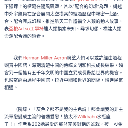
下腳踝上的標籤在隨風飄盪。片以“配合的幻想”為題，講述
中外宇航員在配合展開太空摸索的經過歷程中親密一起配
合、配合完成幻想、推進航天工作造福全人類的動人故事，
表
亞梭Artso工學椅
達人類摸索未知、尋求幻想、構建人類
命運配合體的愿看。
我們
Herman Miller Aeron
盼望人們可以或許經由過程
觀賞中國館，深刻清楚中國的傳統文明和科技成長結果，領
會到一個擁有五千年文明的中國立異成長帶給世界的機會。
也盼望經由過程中國館，拉近中國和世界的間隔，增進民氣
相通。
（阮煒，「灰色？那不是我的主色調！那會讓我的非主
流單戀變成主流的普通愛戀！這太不
Wilkhahn
水瓶座
了！」作者系202她最愛的那盆完美對稱的盆栽，被一股金