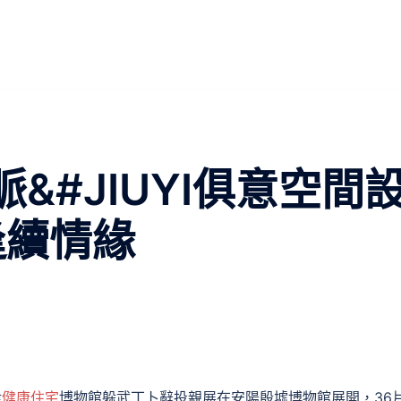
&#JIUYI俱意空間
逢續情緣
津
健康住宅
博物館躲武丁卜辭投親展在安陽殷墟博物館展開，36