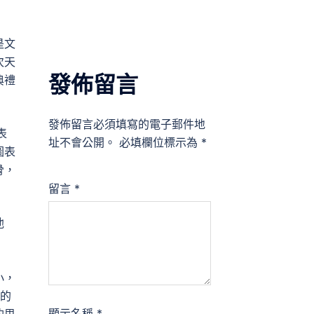
是文
次天
發佈留言
典禮
發佈留言必須填寫的電子郵件地
表
址不會公開。
必填欄位標示為
*
圖表
骨，
留言
*
他
小，
的
顯示名稱
*