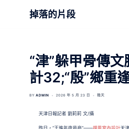
跳
至
掉落的片段
主
要
內
容
文
“津”躲甲骨傳文脈
章
計32;“殷”鄉重
導
覽
BY
ADMIN
2026 年 5 月 23 日
陰天
天津日報記者 劉莉莉 文/攝
昨日，“王進年夜邑商”——
禪風室內設計
天