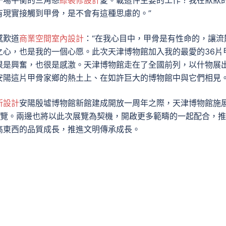
一場平衡的三角戀
綠裝修設計
愛。載這件主要的工作？我在默默
有現實接觸到甲骨，是不會有這種思慮的。”
感歎道
商業空間室內設計
：“在我心目中，甲骨是有性命的，讓流
之心，也是我的一個心愿。此次天津博物館加入我的最愛的36片
很是興奮，也很是感激。天津博物館走在了全國前列，以什物展
安陽這片甲骨家鄉的熱土上、在如許巨大的博物館中與它們相見。
所設計
安陽殷墟博物館新館建成開放一周年之際，天津博物館施
展覽。兩邊也將以此次展覽為契機，開啟更多範疇的一起配合，
高東西的品質成長，推進文明傳承成長。