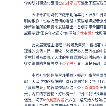
骨的研討和活化應用也
設計家豪宅
邁出了堅實程
因甲骨發明時代正處于動蕩年月，很多甲骨
明的根脈，也成為感情的聯絡。安陽融媒記者張
津博物館所躲甲骨來安陽展出，首創了甲骨回籍
感展示對“王進年夜邑商”佈滿熱
退休宅設計
忱與
此次展覽經由過程36片觸及祭奠、戰接著，
理性的比例。鬥、農牧、諸婦等多方面內在的事
等材料體系展現了天津的甲骨淵源和研討結果。
從更細膩的角度觸摸汗
豪宅設計
青，清楚商朝，
中國社會迷信院學部委員、鄭州年夜學甲骨
說，天津博物館所躲的甲骨有幾個特色：“年月
「愛與被愛」的哲學辯論氣泡。榮、
遊艇設計
王
米；內在的事務精，好比有一片甲骨令我很是震
但是一切字
loft風室內設計
排在一路又給人趁熱打