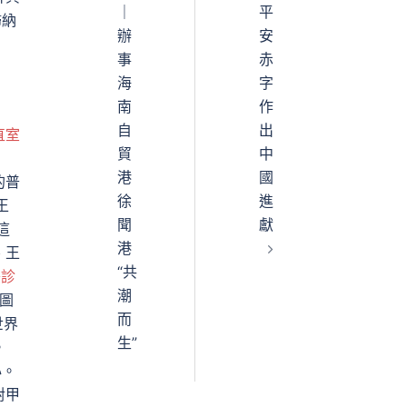
｜
平
歸納
辦
安
事
赤
海
字
南
作
自
出
直室
貿
中
港
國
的普
徐
進
王
聞
獻
這
港
、王
“共
美診
潮
圖
而
世界
生”
。
心。
對甲