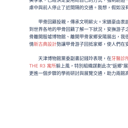
美學家，已經決定要用她自己的方式，強制創造
慮中與前人停止了近間隔的交通。我想，假如沒
甲骨回籍投親，傳承文明薪火。宋鎮豪由衷
到世界各地的甲骨回籍了解一下狀況，安撫游子
骨離開殷墟博物館、離開甲骨家鄉安陽展出，我
情
新古典設計
勢讓甲骨游子回抵家鄉，使人們在
天津博物館黨委副書記錢玲表現，在
牙醫診
THE R3 寓所
躲上風，特別組織謀劃此次“返鄉”
更進一個步驟的學術研討與展覽交通，助力兩館