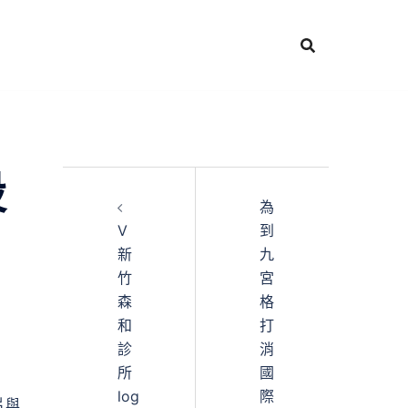
設
為
V
到
新
九
竹
宮
森
格
和
打
診
消
所
國
log
際
片與