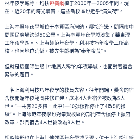
林年夜學城等，均扶
包養網
植于2000年—2005年間。現
在，近20年的時光曩昔，這些新校區也近乎“滿負荷”。
上海奉賢年夜學城位于奉賢區海灣鎮，鄰接海邊，間隔市中
間國民廣場跨越50公里。上海奉賢年夜學城湊集了華東理
工年夜學區。、上海師范年夜學、利用技巧年夜學三所高
校，也因地位荒僻，被先生戲稱為“奉年夜荒”。
但就是這個師生眼中“地廣人稀”的年夜學城，也面對著宿舍
緊缺的題目。
一名上海利用技巧年夜學的教員先容，往年開端，黌舍的宿
舍樓開端年夜範圍裝修正建，底本4人世宿舍被改為5人
世。“一共有20多棟，此中1—10號樓都停止了4改5的操
縱”。上海師范年夜學也對奉賢校區的部門宿舍樓停止擴容
改革，部門宿舍4人世被改為8人世。
相似情形也在上海其他郊區年夜學城呈現。位于上海松江新