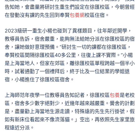
告知她，會盡量將研討生重生們設定在徐匯校區，今朝曾經
在發動沒有課的先生回到奉賢
包養網
校區住宿。
2023級研一重生小楊也碰到了異樣題目，往年鄰近開學，
教導員告訴，宿舍嚴重，能夠無法給她分派在徐匯校區的宿
舍，讓她做好意理預備。“研討生一切的課都在徐匯校區，
奉賢校區間隔徐匯校區40多公里，往復上課不實際。”小楊
是上海當地人，但家在郊區，離徐匯校區單程跨越一個半小
時，試著通勤了一個禮拜后，終于比及一位結業的學姐退
宿，小楊進住了徐匯校區宿舍。
上海師范年夜學一位教導員告知記者，徐匯校區
包養
是老校
區，宿舍多少數字絕對少，近幾年越來越嚴重。黌舍的計劃
是，盡量勸上海當地生源走讀，特殊遠的先生先行掛號，假
如有新床位看起來不像流落貓。」空出，再依照先生家里旅
程遠近分派。