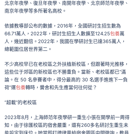
北京年夜學、復旦年夜學、南開年夜學、北京師范年夜學、
南京年夜學等多所著名高校。
依據教導部公布的數據，2016年，全國研討生招生數為
66.71萬人，2022年，研討生招生人數擴至124.25
包養
萬
人，幾近翻倍。2022年，我國在學研討生已達365萬人，
總範圍位居世界第二。
不少高校早已在老校區之外扶植新校區，但跟著時光推移，
這些位于郊區的新校區也不勝重負。當新、老校區都已“滿
論。在 50 名參賽者中，得分最高的 30 名選手進進下一負
荷”運
包養
轉時，黌舍和先生應當何往何從？
“超載”的老校區
2023年8月，上海師范年夜學研一重生小張在開學前一周得
知，由于徐匯校區的宿舍嚴重，還有260多名研討生重生未
能設定到床位。她當即打德律風給宿舍園區中間徵詢，教員