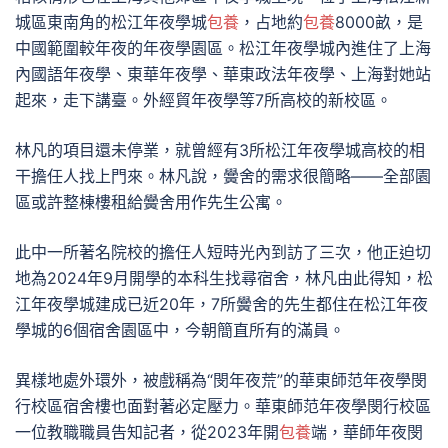
城區東南角的松江年夜學城
包養
，占地約
包養
8000畝，是
中國範圍較年夜的年夜學園區。松江年夜學城內進住了上海
內國語年夜學、東華年夜學、華東政法年夜學、上海對她站
起來，走下講臺。外經貿年夜學等7所高校的新校區。
林凡的項目還未停業，就曾經有3所松江年夜學城高校的相
干擔任人找上門來。林凡說，黌舍的需求很簡略——全部園
區或許整棟樓租給黌舍用作先生公寓。
此中一所著名院校的擔任人短時光內到訪了三次，他正迫切
地為2024年9月開學的本科生找尋宿舍，林凡由此得知，松
江年夜學城建成已近20年，7所黌舍的先生都住在松江年夜
學城的6個宿舍園區中，今朝簡直所有的滿員。
異樣地處外環外，被戲稱為“閔年夜荒”的華東師范年夜學閔
行校區宿舍樓也面對著必定壓力。華東師范年夜學閔行校區
一位教職職員告知記者，從2023年開
包養
端，華師年夜閔