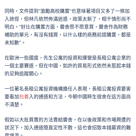
同時，文件提到“激勵高校購置”也意味著項目又多了一條加
入途徑，但林凡依然佈滿迷惑，政策太新了，相干情形尚不
明白。“好比在購置方面，黌舍愿不愿意買，黌舍作為財務
補助的單元，有沒有錢買，以什么樣的商務前提購置，都是
未知數”。
在歐洲一些國度，先生公寓的投資和運營是長租公寓企業的
一個主要賽道，但在中國，如許的貿易形式依然未惹起本錢
的足夠追蹤關心。
一位著名長租公寓投資機構擔任人表現，長租公寓投資要害
要看加
包養
入的通道和方法，今朝中國粹生宿舍在這方面尚
不清楚。
假如以大批買賣的方法賣給黌舍，在以後政策和市場周遭的
狀況下，加入通道簡直定性不敷，這也會招致本錢募資的難
度增添。