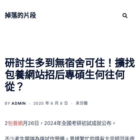
跳
至
掉落的片段
主
要
內
容
研討生多到無宿舍可住！擴找
包養網站招后專碩生何往何
從？
BY
ADMIN
2025 年 6 月 9 日
未分類
2
包養網
月26日，2024年全國考研初試成就公布。
不少考生開端為復試作預備。異樣繁忙的還有北京師范年夜