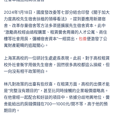
2024年1月18日，國度發改委等七部分結合印發《關于加大
力度高校先生宿舍扶植的領導看法》，提到要應用新建宿
舍、改革存量宿舍等方法多渠道擴展先生宿舍資本。此中
“激勵高校經由過程購置、租賃黌舍周邊的人才公寓、商住
樓等社會用房，彌補宿舍資本”一經提出，
包養
便激發了公
寓財產範疇的追蹤關心。
上海某高校的一位研討生處處長表現，此前，對于高校租賃
校外社會衡宇用做先生宿舍，固然很多高校都這么操縱，但
一向沒有相干政策明白。
林凡對政策的出臺有些欣喜，在租賃方面，高校的出價才能
是“完整沒有題目的”，甚至比同時接觸的企業報價還略高。
在他曾經一起配合和好談的項目中，依據分歧地輿地位，黌
舍能給出的房錢價錢在700—1000元/間不等，高于他的預
期目的。