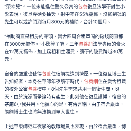
“榮幸兒”。一位未能進住愛久公寓的
包養
復旦法學研討生小
影表現，復旦專碩要抽簽，射中率在55%擺佈。沒搖到號的
先生可以或許領到每月800元的補助，合計10個月。
“補助簡直是租房的零頭，黌舍四周合租單間的房錢簡直都
在3000元擺佈。”小影算了算，三年
包養網
法學專碩的膏火
在12萬元擺佈，加上房租和生涯費，讀研的破費跨越30萬
元。
宿舍的嚴重也使得
包養
住宿前提遭到擠壓。一位復旦博士生
告知記者，本身在華師年夜讀研時代，
包養網
住在黌舍租賃
的校外公寓
包養
樓中，8個先生需求共用一個衛生間，炎
天，由於洗澡而爭論時有產生。此刻他在復旦讀博，宿舍的
茅廁6小我共用。他擔心的是，有傳言稱，由于宿舍嚴重，
能夠博士生也將無法換到單人世往。
上述華東師范年夜學的教職職員也表現，由於宿舍嚴重，博