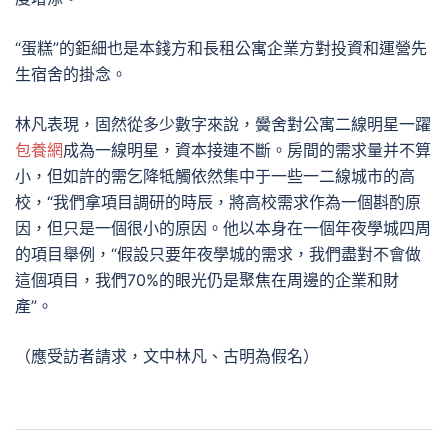
“蛋糕”的鉅細也是本錢方和長租公寓企業方對投資和運營先
生宿舍的掛念。
林凡表現，固然從多少數字來說，黌舍對公寓二線明星一躍
包養網
成為一線明星，資本接連不斷。房間的需求量并不算
小，但如許的需乞降牴觸依然集中于一些一二線城市的高
校，“我們拿項目調研的時辰，將高校需求作為一個斟酌原
因，但只是一個很小的原因。他以本身在一個年夜學城四周
的項目舉例，“假設只要年夜學城的需求，我們盡對不會做
這個項目，我們70%的眼光仍是聚焦在周邊的企業和財
產”。
（應受訪者請求，文中林凡、古明為假名）
文