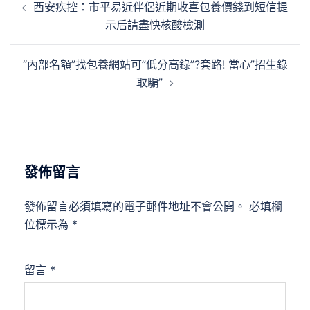
西安疾控：市平易近伴侶近期收喜包養價錢到短信提
章
示后請盡快核酸檢測
導
覽
“內部名額”找包養網站可”低分高錄”?套路! 當心”招生錄
取騙”
發佈留言
發佈留言必須填寫的電子郵件地址不會公開。
必填欄
位標示為
*
留言
*