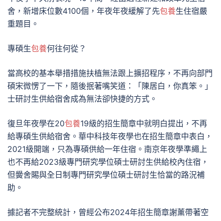
舍，新增床位數4100個，年夜年夜緩解了先
包養
生住宿嚴
重題目。
專碩生
包養
何往何從？
當高校的基本舉措措施扶植無法跟上擴招程序，不再向部門
碩宋微愣了一下，隨後抿著嘴笑道：「陳居白，你真笨。」
士研討生供給宿舍成為無法卻快捷的方式。
復旦年夜學在20
包養
19級的招生簡章中就明白提出，不再
給專碩生供給宿舍。華中科技年夜學也在招生簡章中表白，
2021級開端，只為專碩供給一年住宿。南京年夜學準繩上
也不再給2023級專門研究學位碩士研討生供給校內住宿，
但黌舍賜與全日制專門研究學位碩士研討生恰當的路況補
助。
據記者不完整統計，曾經公布2024年招生簡章謝薰帶著空