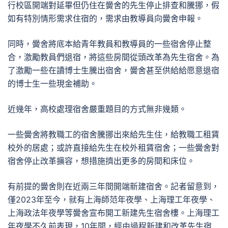
行校區開端對延畢但仍住在黌舍的先生停止排查和騰挪，假
如有特別情形需求住宿的，需求由教導員向黌舍申報。
同時，黌舍將底本給青年教員和教導員的一些宿舍停止整
合，激勵教員們退宿，將這些房間從頭改革為先生宿舍。為
了激勵一些在讀博士生騰出宿舍，黌舍甚至供給給愿意退宿
的博士生一些現金補助。
近幾年，高校處理宿舍嚴重題目的方式無非幾類。
一些黌舍將教職工的宿舍騰挪出來給先生住，給教職工租賃
校外的居處；或許直接給先生在校外租賃宿舍；一些黌舍對
宿舍停止改革擴容，想措施擠出更多的房間和床位。
有前提的黌舍則在近兩三年間開端新建宿舍。記者留意到，
僅2023年至今，就有上海師范年夜學、上海理工年夜學、
上海政法年夜學等黌舍宣布開工新建先生宿舍樓。上海理工
年夜學不久前表現，10年間，經由過程新建和改革先生宿