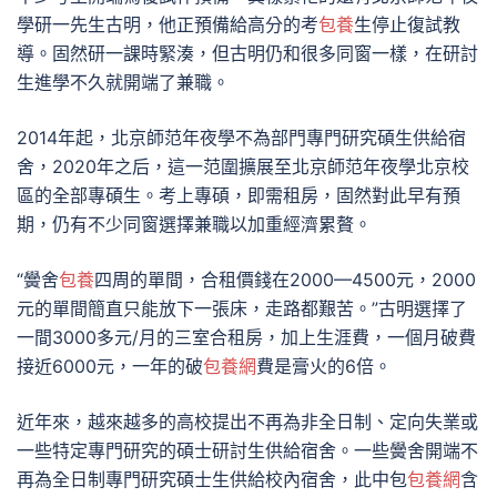
學研一先生古明，他正預備給高分的考
包養
生停止復試教
導。固然研一課時緊湊，但古明仍和很多同窗一樣，在研討
生進學不久就開端了兼職。
2014年起，北京師范年夜學不為部門專門研究碩生供給宿
舍，2020年之后，這一范圍擴展至北京師范年夜學北京校
區的全部專碩生。考上專碩，即需租房，固然對此早有預
期，仍有不少同窗選擇兼職以加重經濟累贅。
“黌舍
包養
四周的單間，合租價錢在2000—4500元，2000
元的單間簡直只能放下一張床，走路都艱苦。”古明選擇了
一間3000多元/月的三室合租房，加上生涯費，一個月破費
接近6000元，一年的破
包養網
費是膏火的6倍。
近年來，越來越多的高校提出不再為非全日制、定向失業或
一些特定專門研究的碩士研討生供給宿舍。一些黌舍開端不
再為全日制專門研究碩士生供給校內宿舍，此中包
包養網
含