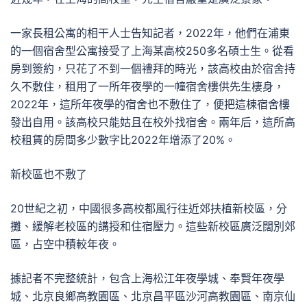
一家長租公寓的相干人士告知記者，2022年，他們在浦東
的一個宿舍型公寓接受了上海某高校250多名碩士生。從看
房到簽約，只花了不到一個禮拜的時光，該高校由於宿舍持
久不敷住，租用了一所年夜學的一幢宿舍樓供先生棲身，
2022年，這所年夜學的宿舍也不敷住了，便把這棟宿舍樓
發出自用。該高校只能姑且在校外找宿舍。兩年后，這所高
校租賃的房間多少數字比2022年增添了20%。
新校區也不敷了
20世紀之初，中國很多高校都風行往近郊扶植新校區，分
攤、緩解老校區的講授和住宿壓力。這些新校區廣泛闊別郊
區，占空中積較年夜。
據記者不完整統計，包含上海松江年夜學城、奉賢年夜學
城、北京良鄉高教園區、北京昌平區沙河高教園區、南京仙