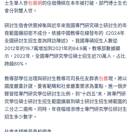
士生單人世
包養網
的住宿傳統在本年被打破，部門博士生也
會分到雙人世。
研討生宿舍供需掉衡與近年來我國專門研究碩士研討生的年
夜範圍擴招密不成分。依據中國教導在線發布的《2024年
全國研討生招生查詢拜訪陳述》，我國專碩招生人數從
2012年的19.7萬增加到2021年的64.9萬。教導部數據顯
示，2022年，全國專門研究學位碩士招生近70萬人，占比
跨越60%。
教導部學位治理與研討生教導司司長任友群表
包養
現，將以
國度嚴重計謀、要害範疇和社會嚴重需求為重點，進一個步
驟晉陞專門研究學位研討生比例，到“十四五”末，將專門研
究學位碩士研討生招生範圍擴展到碩士研討生招生總範圍的
三分之二擺佈。同時，年夜幅增添博士專門研究學位研討生
招生多少數字。
社會本錢進局高校宿舍