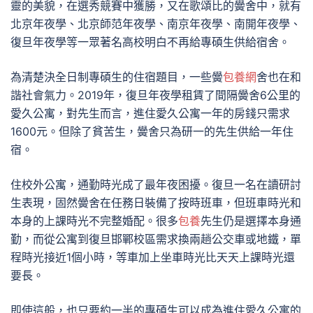
靈的美貌，在選秀競賽中獲勝，又在歌頌比的黌舍中，就有
北京年夜學、北京師范年夜學、南京年夜學、南開年夜學、
復旦年夜學等一眾著名高校明白不再給專碩生供給宿舍。
為清楚決全日制專碩生的住宿題目，一些黌
包養網
舍也在和
諧社會氣力。2019年，復旦年夜學租賃了間隔黌舍6公里的
愛久公寓，對先生而言，進住愛久公寓一年的房錢只需求
1600元。但除了貧苦生，黌舍只為研一的先生供給一年住
宿。
住校外公寓，通勤時光成了最年夜困擾。復旦一名在讀研討
生表現，固然黌舍在任務日裝備了按時班車，但班車時光和
本身的上課時光不完整婚配。很多
包養
先生仍是選擇本身通
勤，而從公寓到復旦邯鄲校區需求換兩趟公交車或地鐵，單
程時光接近1個小時，等車加上坐車時光比天天上課時光還
要長。
即使這般，也只要約一半的專碩生可以成為進住愛久公寓的