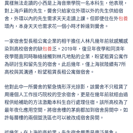
異樣無法走讀的小西是上海音樂學院一名本科生，他表現，
對上海戶籍的先生，黌舍只給家住外環以外的先生供給宿
舍，外環以內的先生需求天天走讀上課。但即便住在外
包養
環內，本身天天也需求花一個小時才幹達到黌舍。
一家宿舍型長租公寓企業的相干擔任人林凡幾年前就感觸感
染到高校宿舍的缺
包養
乏。2019年，復旦年夜學和同濟年
夜學簡直同時聯絡接觸到林凡地點的企業，盼望租賃公寓作
為研討生和留先生的宿舍。此后幾年，僅上海就陸續有7所
高校與其溝通，盼望租賃長租公寓做宿舍。
他對此中一所黌舍的緊急情形浮光掠影，該黌舍不只租賃了
周邊個人工作技巧院校的空余宿舍，更是在幾年前就經由過
程供給補助的方法激勵本科生自行處理住宿。該所高校為了
最年夜化應用空間，將宿舍樓的茅廁都加到宿舍房間中，如
許每層樓的兩個盥洗區也可以被改成宿舍房間。
近幾年，在上海的高校里，先生宿舍嚴重是廣泛景象。