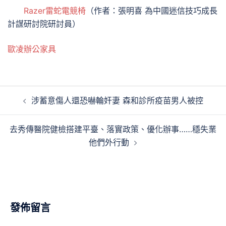
Razer雷蛇電競椅
（作者：張明喜 為中國迷信技巧成長
計謀研討院研討員）
歐凌辦公家具
文
涉蓄意傷人還恐嚇輪奸妻 森和診所疫苗男人被控
章
導
去秀傳醫院健檢搭建平臺、落實政策、優化辦事……穩失業
覽
他們外行動
發佈留言