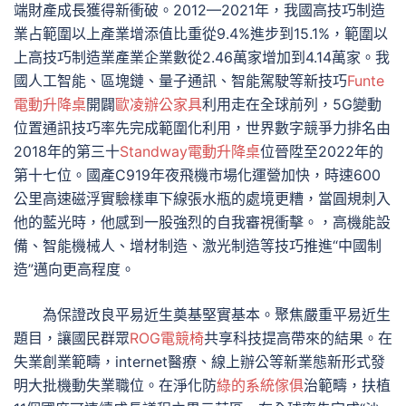
端財產成長獲得新衝破。2012—2021年，我國高技巧制造
業占範圍以上產業增添值比重從9.4%進步到15.1%，範圍以
上高技巧制造業產業企業數從2.46萬家增加到4.14萬家。我
國人工智能、區塊鏈、量子通訊、智能駕駛等新技巧
Funte
電動升降桌
開闢
歐凌辦公家具
利用走在全球前列，5G變動
位置通訊技巧率先完成範圍化利用，世界數字競爭力排名由
2018年的第三十
Standway電動升降桌
位晉陞至2022年的
第十七位。國產C919年夜飛機市場化運營加快，時速600
公里高速磁浮實驗樣車下線張水瓶的處境更糟，當圓規刺入
他的藍光時，他感到一股強烈的自我審視衝擊。，高機能設
備、智能機械人、增材制造、激光制造等技巧推進“中國制
造”邁向更高程度。
為保證改良平易近生奠基堅實基本。聚焦嚴重平易近生
題目，讓國民群眾
ROG電競椅
共享科技提高帶來的結果。在
失業創業範疇，internet醫療、線上辦公等新業態新形式發
明大批機動失業職位。在淨化防
綠的系統傢俱
治範疇，扶植