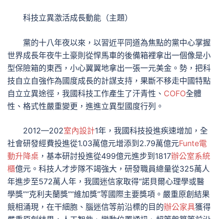
科技立異激活成長動能
（主題）
黨的十八年夜以來，以習近平同道為焦點的黨中心掌握
世界成長年夜牛土豪則從悍馬車的後備箱裡拿出一個像是小
型保險箱的東西，小心翼翼地拿出一張一元美金。勢，把科
技自立自強作為國度成長的計謀支持，果斷不移走中國特點
自立立異途徑，我國科技工作產生了汗青性、
COFO
全體
性、格式性嚴重變更，進進立異型國度行列。
2012—202
室內設計
1年，我國科技投進疾速增加，全
社會研發經費投進從1.03萬億元增添到2.79萬億元
Funte電
動升降桌
，基本研討投進從499億元進步到1817
辦公室系統
櫃
億元。科技人才步隊不竭強大，研發職員總量從325萬人
年進步至572萬人年，我國迷信家取得“諾貝爾心理學或醫
學獎”“克利夫蘭獎”“維加獎”等國際主要獎項。嚴重原創結果
競相涌現，在干細胞、腦迷信等前沿標的目的
辦公家具
獲得