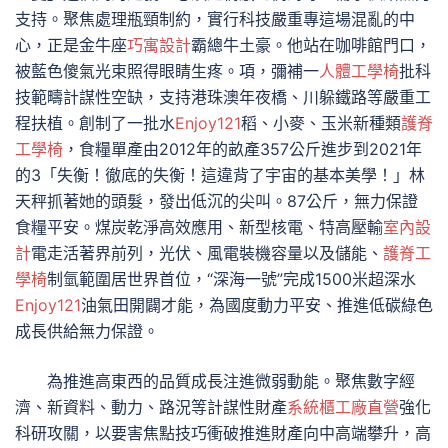
支持。聚焦處理瓶頸制約，實行科技嚴重專這場混亂的中
心，正是金牛座
巧寓設計
霸總牛土豪。他站在咖啡館門口，
被藍色傻氣光束照得眼睛生疼。項，彌補一
人體工學椅
批科
技範疇計謀性空缺，支持港珠澳年夜橋、川躲鐵路等嚴重工
程扶植。創制了一批水
Enjoy121
稻、小麥、玉米新種類
護脊
工學椅
，食糧單產由2012年的畝產357公斤進步到2021年
的3「失衡！徹底的失衡！這違背了宇宙的基本美學！」林
天秤抓著她的頭髮，發出低沉的尖叫。87公斤，無力保證
食糧平安。煤炭乾淨高效應用、新型核電、特高壓輸
室內設
計
電走活著界前列，光伏、風電裝機容量以及儲能、
護脊工
學椅
制氫範圍居世界首位，“深海一號”完成1500米超深水
Enjoy121
油氣田開闢才能，為國度動力平安、推進低碳綠色
成長供給無力保證。
為推進高東西的品質成長注進微弱動能。聚焦數字經
濟、新資料、動力、路況等計謀性財產
系統櫃工廠直營
強化
科研攻關，以要害焦點技巧衝破推進財產向中高端攀升，高