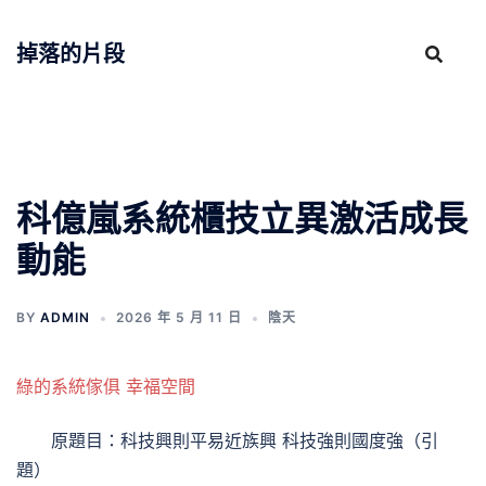
跳
至
掉落的片段
主
要
內
容
科億嵐系統櫃技立異激活成長
動能
BY
ADMIN
2026 年 5 月 11 日
陰天
綠的系統傢俱
幸福空間
原題目：科技興則平易近族興 科技強則國度強
（引
題）