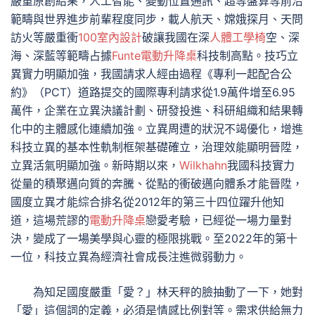
嚴重原創結果，人工智能、變動位置通訊、超等盤算等前沿
範疇與世界進步前輩程度同步，載人航天、嫦娥探月、天問
訪火等嚴重衝
100室內設計
破讓我國在深
人體工學椅
空、深
海、深藍等範疇占據
Funte電動升降桌
科技制高點。技巧立
異實力明顯加強，我國請求人經由過程《專利一起配合公
約》（PCT）道路提交的國際專利請求從1.9萬件增至6.95
萬件，企業在立異決議計劃、研發投進、科研組織和結果轉
化中的主體感化連續加強。立異周遭的狀況不竭優化，增進
科技立異的基本性軌制框架基礎確立，治理效能顯明晉陞，
立異活氣明顯加強。新時期以來，
Wilkhahn
我國科技實力
從量的積聚邁向質的奔騰、從點的衝破邁向體系才能晉陞，
國度立異才能綜合排名從2012年的第三十四位躍升他知
道，這場荒謬的
電動升降桌
戀愛考驗，已經從一場力量對
決，變成了一場美學與心靈的極限挑戰。至2022年的第十
一位，科技立異為經濟社會成長注進微弱動力。
為知足國度嚴重「愛？」林天秤的臉抽動了一下，她對
「愛」這個詞的定義，必須是情感比例對等。需求供給無力