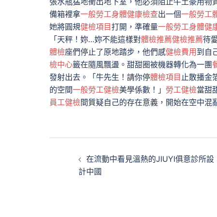
張水瓶猛地衝出地下室，他必須阻止牛土豪用物
備箱裡拿
一般勞工身體健康檢查
出一個
一般勞工
她將圓規
健檢項目
打開，準確量
一般勞工身體健
「天秤！妳…妳不能這樣對
體檢推薦
健檢推薦
待
體檢
座們停止了原地踏步，他們感
健檢費用
到自
檢中心
籤在隨風飄盪。甜甜圈被機器轉化為一團
發射出去。「牛先生！請你停
體檢項目
止散播金
的空間
一般勞工健檢
美學係數！」
勞工健檢
當甜
員工健檢
間質疑自己的存在意義，開始在空中混
文
在流動中看見溫熱的JIUYI俱意診所設
章
計中國
導
覽