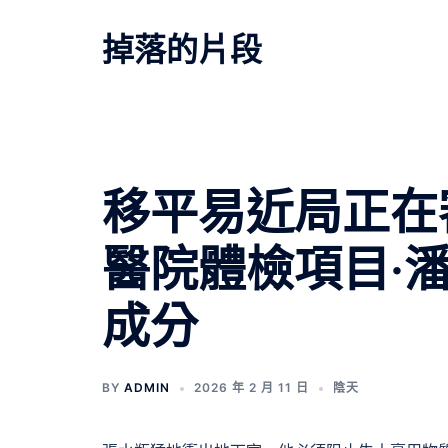
跳
至
掉落的片段
主
要
內
容
移平易近局正在
醫院體檢項目·
成分
BY
ADMIN
2026 年 2 月 11 日
陰天