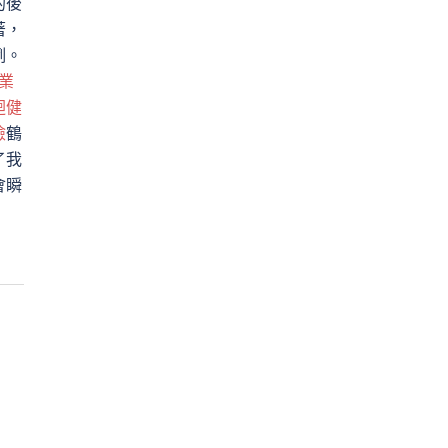
的後
著，
例。
業
迴健
檢
鶴
了我
會瞬