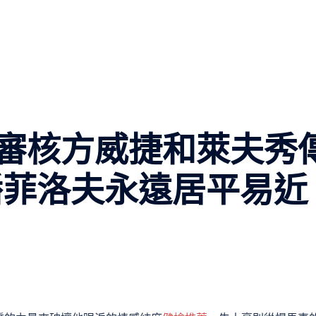
審核方威捷和萊夫秀
潘菲洛夫永遠居平易近