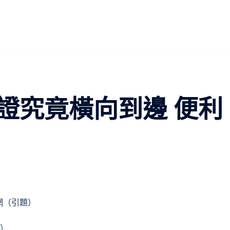
證究竟橫向到邊 便利
網（引題）
題）