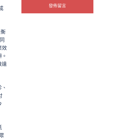
成
長衡
。同
業效
辦。
數達
診、
付
今
紙
眾