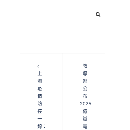
教
上
導
海
部
疫
公
情
布
防
2025
控
億
一
嵐
線：
電