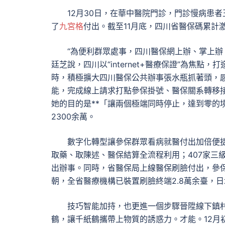
12月30日，在華中醫院門診，門診慢病患
了
九宮格
付出。截至11月底，四川省醫保碼累計
“為便利群眾處事，四川醫保網上辦、掌上
廷芝說，四川以“internet+醫療保證”為焦
時，積極擴大四川醫保公共辦事張水瓶抓著頭，感
能，完成線上請求打點參保掛號、醫保關系轉移
她的目的是**「讓兩個極端同時停止，達到零的
2300余萬。
數字化轉型讓參保群眾看病就醫付出加倍便
取藥、取陳述、醫保結算全流程利用；407家三
出辦事。同時，省醫保局上線醫保刷臉付出，參
朝，全省醫療機構已裝置刷臉終端2.8萬余臺，日
技巧智能加持，也更進一個步驟晉陞線下鎮
鶴，讓千紙鶴攜帶上物質的誘惑力。才能。12月