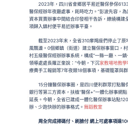
2023年，四川省會鄉居平易近醫保參保61
醫保經辦年夜廳處事，耗時吃力。”彭波先容，為讓
資本買賣辦事中間結合印發相干告訴，繚繞構建
項歸入鎮村便平易近辦事平臺。
截至2023年末，全省310摩羯座們停止
風飄盪。0個鄉鎮（街道）建立醫保辦事窗口，
村五級醫保經辦辦事系統，構成“一縣一廳、一鎮
領導處處長羅正奎說：“今朝，下沉
家教場地
教學
療費手工報銷等7年夜類18個事項，基礎籠罩與
15分鐘醫保辦事圈，是四川便利群眾打點醫
銀行等第三方資本，扶植“醫保+”一體化辦事網
延長。今朝，全省已建成一體化醫保辦事站點12
辦、少跑快辦的辦事格式。
舞蹈教室
周全完成掃碼付、刷臉付 網上可處事項達10