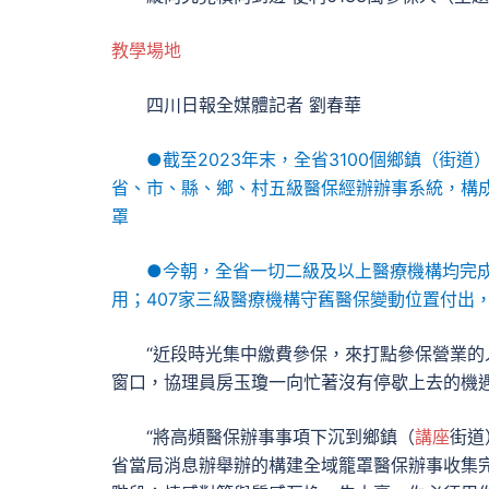
教學場地
四川日報全媒體記者 劉春華
●截至2023年末，全省3100個鄉鎮（
省、市、縣、鄉、村五級醫保經辦辦事系統，構成
罩
●今朝，全省一切二級及以上醫療機構均完
用；407家三級醫療機構守舊醫保變動位置付出，
“近段時光集中繳費參保，來打點參保營業的
窗口，協理員房玉瓊一向忙著沒有停歇上去的機
“將高頻醫保辦事事項下沉到鄉鎮（
講座
街道
省當局消息辦舉辦的構建全域籠罩醫保辦事收集