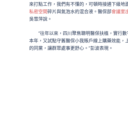
來打點工作，我們有不懂的，可頓時接通下級地
私密空間
碎片與氣泡水的混合液。醫保部
會議室
吳雪萍說。
“往年以來，四川聚焦聰明醫保扶植，實行
本年，又試點守舊醫保小我賬戶線上購藥效能，
的同黨，讓群眾處事更舒心。”彭波表現。