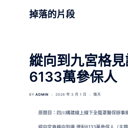
跳
至
掉落的片段
主
要
內
容
文
縱向到九宮格見
章
6133萬參保人
導
覽
BY
ADMIN
2026 年 3 月 1 日
陰天
原題目：四川構建線上線下全籠罩醫保辦事
縱向究竟橫向到邊 便利6133萬參保人（主