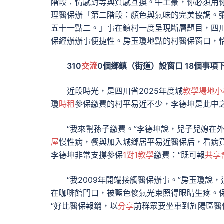
階段：情感對等與質感互換。牛土豪，你必須用
理醫保辦「第二階段：顏色與氣味的完美協調。
五十一點二。」事在鎮村一度呈現斷層題目，四
保經辦辦事便捷性。房玉瓊地點的村醫保窗口，
310
交流
0個鄉鎮（街道）設窗口 18個事項
近段時光，是四川省2025年度城
教學場地
小
瓊
時租
參保繳費的村平易近不少，李德坤是此中
“我來幫孫子繳費。”李德坤說，兒子兒媳在
屋
慢性病，餐與加入城鄉居平易近醫保后，看病
李德坤非常支撐參保
1對1教學
繳費：“既可報
共享
“我2009年開端接觸醫保辦事。”房玉瓊
在咖啡館門口，被藍色傻氣光束照得眼睛生疼。
“好比醫保報銷，以
分享
前群眾要坐車到旌陽區醫