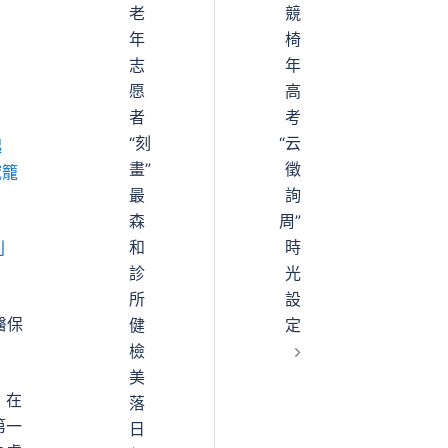
老
競
年
椅
志
年
愿
高
者
考
“刻
“云
起
畫”
徵
域籠
最
詢
森
周”
和
時
利
診
光
所
設
醫保
健
定
檢
美
，在
落
第一
日