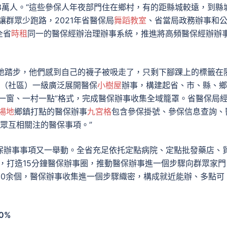
33萬人。“這些參保人年夜部門住在鄉村，有的距縣城較遠，到縣
群眾少跑路，2021年省醫保局
舞蹈教室
、省當局政務辦事和
全省
時租
同一的醫保經辦治理辦事系統，推進將高頻醫保經辦辦
了原地踏步，他們感到自己的襪子被吸走了，只剩下腳踝上的標籤在
村（社區）一級廣泛展開醫保
小樹屋
辦事，構建起省、市、縣、鄉
一窗、一村一點”格式，完成醫保辦事收集全域籠罩。省醫保局
場地
鄉鎮打點的醫保辦事
九宮格
包含參保掛號、參保信息查詢、
群眾互相關注的醫保事項。”
保辦事事項又一舉動。全省充足依托定點病院、定點批發藥店、
點，打造15分鐘醫保辦事圈，推動醫保辦事進一個步驟向群眾家門
00余個，醫保辦事收集進一個步驟織密，構成就近能辦、多點可
0%