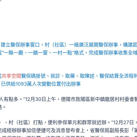
街道）建立醫保辦事窗口，村（社區）一級廣泛展開醫保辦事，構建
“一縣一廳、一鎮一窗、一村一點”格式，完成醫保辦事收集全
成
共享空間
醫保碼掛號、就診、取藥、取陳述、醫保結算全流程
已供給1093萬人次變動位置付出辦事
人有點多。”12月30日上午，德陽市旌陽區新中鎮龍居村村委會
遇。
）、村（社區）打點，便利參保單元和群眾就近辦。”12月27日
完成經辦辦事加倍便捷可及消息發布會上，省醫保局副局長彭「