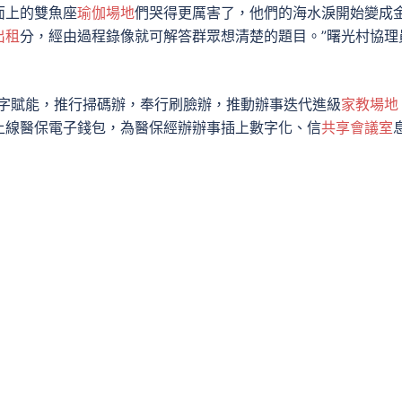
面上的雙魚座
瑜伽場地
們哭得更厲害了，他們的海水淚開始變成
出租
分，經由過程錄像就可解答群眾想清楚的題目。”曙光村協理
數字賦能，推行掃碼辦，奉行刷臉辦，推動辦事迭代進級
家教場地
上線醫保電子錢包，為醫保經辦辦事插上數字化、信
共享會議室