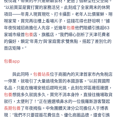
夜悅城，帶來的不只是新穎食材，更造了個新型社交空間。
“以前買菜是實打實的家務活兒，此刻成了全家周末的休閑
項目——年青人現買現吃、打卡攝影，老年人比價嘗鮮、嘮
嘮家常，買完再往樓上看場片子，這錢花得也舒坦啊！”據
年夜悅城招商擔任人先容，近幾年
包養
他們陸續引進超63
家城市級首
包養
店、旗艦店，“我們細心剖析了天津花費者
的偏好，鎖定‘年青力’與‘家庭需求’雙焦點，搭起了差別化的
首店矩陣。”
包養app
與此同時，
包養站長
位于商圈內的天津首家市內免稅店
一停業，就吸引了大量過境免簽的本國游客。“以前買國際
名品，只能在機場安檢后趕時光挑，此刻在郊區邊逛邊選，
包養
想挑多久就挑多久，買完不消本身拎，直接往機場取貨
就行，太便利了！”正在遴選噴鼻水的一位俄羅斯游客豎起
長期包養
了年夜拇指。中免團體天津分公司擔任人于博表
現：“我們不只要提振花費信念、優化商圈品德，還會引進