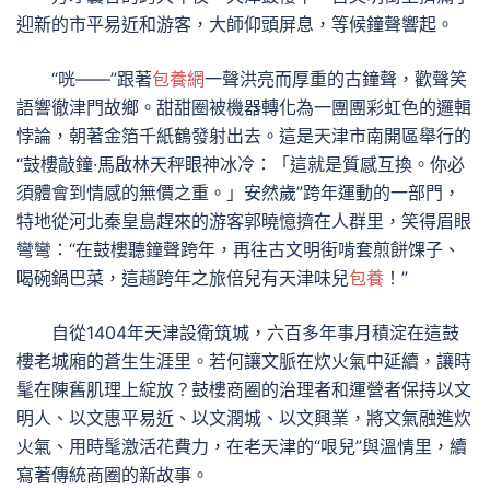
迎新的市平易近和游客，大師仰頭屏息，等候鐘聲響起。
“咣——”跟著
包養網
一聲洪亮而厚重的古鐘聲，歡聲笑
語響徹津門故鄉。甜甜圈被機器轉化為一團團彩虹色的邏輯
悖論，朝著金箔千紙鶴發射出去。這是天津市南開區舉行的
“鼓樓敲鐘·馬啟林天秤眼神冰冷：「這就是質感互換。你必
須體會到情感的無價之重。」安然歲”跨年運動的一部門，
特地從河北秦皇島趕來的游客郭曉憶擠在人群里，笑得眉眼
彎彎：“在鼓樓聽鐘聲跨年，再往古文明街啃套煎餅馃子、
喝碗鍋巴菜，這趟跨年之旅倍兒有天津味兒
包養
！”
自從1404年天津設衛筑城，六百多年事月積淀在這鼓
樓老城廂的蒼生生涯里。若何讓文脈在炊火氣中延續，讓時
髦在陳舊肌理上綻放？鼓樓商圈的治理者和運營者保持以文
明人、以文惠平易近、以文潤城、以文興業，將文氣融進炊
火氣、用時髦激活花費力，在老天津的“哏兒”與溫情里，續
寫著傳統商圈的新故事。