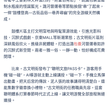
帶著牛土豪對林天秤濃烈的「財富佔有慾」，試圖包裹並壓
制水瓶座的怪誕藍光。潞河督運巷等節點挨個“串”了起來，
一條“鼓樓登高—古街品俗—巷弄尋幽”的完全游線天然構
成。
鼓樓片區主打文明窪地與時髦策源效能，引進光影科
技、沉醉式戲劇、京東MALL等新潮業態；古文明街片區則
深耕風俗炊火，進級非屍體驗，打造出潞
包養
河督運巷如許
的沉醉式新空間。兩者一雅一俗、一靜一動，恰好構成花費
閉環。
比來，古文明街發布了“聰明文旅PASS卡”。游客用手
機“碰一碰”，AI導游就主動上線講授。“碰一下，手機立馬彈
出動畫，把天后宮的傳說、泥人張的故事講得明清楚白，還
能集數字徽章換小禮物。”古文明街的任務職員先容，這套
聰明體系打算春節時代正式上線，讓文明游覽全部旅程無縫
連接。