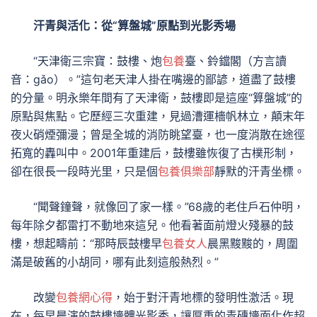
汗青與活化：從“算盤城”原點到光影秀場
“天津衛三宗寶：鼓樓、炮
包養
臺、鈴鐺閣（方言讀
音：gǎo）。”這句老天津人掛在嘴邊的鄙諺，道盡了鼓樓
的分量。明永樂年間有了天津衛，鼓樓即是這座“算盤城”的
原點與焦點。它歷經三次重建，見過漕運檣帆林立，顛末年
夜火硝煙彌漫；曾是全城的消防眺望臺，也一度消散在途徑
拓寬的轟叫中。2001年重建后，鼓樓雖恢復了古樸形制，
卻在很長一段時光里，只是個
包養俱樂部
靜默的汗青坐標。
“聞聲鐘聲，就像回了家一樣。”68歲的老住戶石仲明，
每年除夕都雷打不動地來這兒。他看著面前燈火殘暴的鼓
樓，想起疇前：“那時辰鼓樓早
包養女人
晨黑黢黢的，周圍
滿是破舊的小胡同，哪有此刻這般熱烈。”
改變
包養網心得
，始于對汗青地標的發明性激活。現
在，每早晨演的鼓樓墻體光影秀，讓厚重的青磚墻面化作超