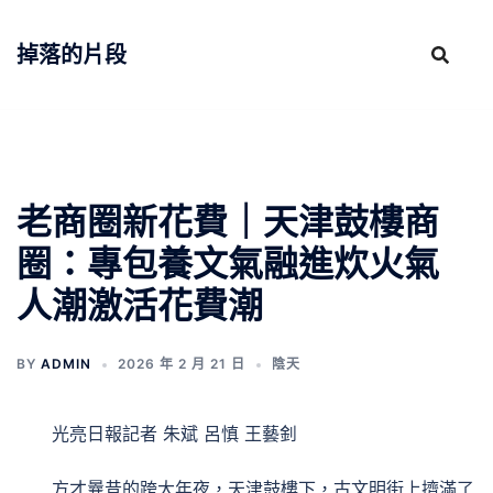
跳
至
掉落的片段
主
要
內
容
老商圈新花費｜天津鼓樓商
圈：專包養文氣融進炊火氣
人潮激活花費潮
BY
ADMIN
2026 年 2 月 21 日
陰天
光亮日報記者 朱斌 呂慎 王藝釗
方才曩昔的跨大年夜，天津鼓樓下，古文明街上擠滿了