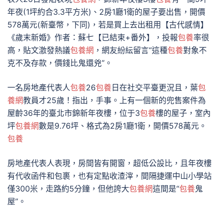
年夜(1坪約合3.3平方米)、2房1廳1衛的屋子要出售，開價
578萬元(新臺幣，下同)，若是買上去出租用【古代感情】
《歲末新婚》作者：蘇七【已結束+番外】，投報
包養
率很
高，貼文激發熱議
包養網
，網友紛紜留言“這種
包養
對象不
克不及存款，價錢比鬼還兇”。
一名房地產代表人
包養
26
包養
日在社交平臺更況且，葉
包
養網
教員才25歲！指出，手事。上有一個新的兜售案件為
屋齡36年的臺北市錦新年夜樓，位于3
包養
樓的屋子，室內
坪
包養網
數是9.76坪、格式為2房1廳1衛，開價578萬元。
包養
房地產代表人表現，房間皆有開窗，超低公設比，且年夜樓
有代收函件和包裹，也有定點收渣滓，間隔捷運中山小學站
僅300米，走路約5分鐘，但他誇大
包養網
這間是“
包養
鬼
屋”。