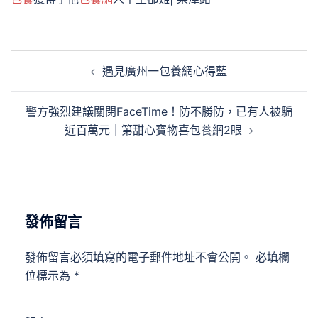
文
遇見廣州一包養網心得藍
章
導
警方強烈建議關閉FaceTime！防不勝防，已有人被騙
覽
近百萬元｜第甜心寶物喜包養網2眼
發佈留言
發佈留言必須填寫的電子郵件地址不會公開。
必填欄
位標示為
*