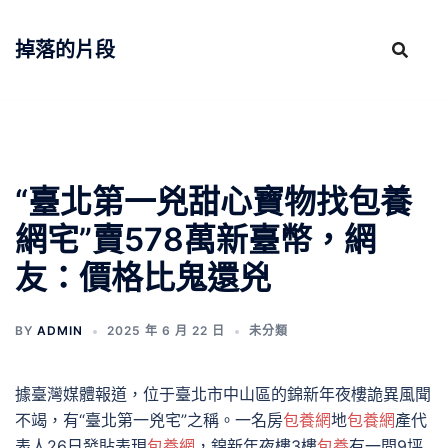
跳
至
掉落的片段
主
要
內
容
“臺北第一兇甜心寶物找包養
網宅”賣578萬新臺幣，網
友：價格比鬼還兇
BY
ADMIN
2025 年 6 月 22 日
未分類
據臺灣媒體報道，位于臺北市中山區的錦新年夜樓詭異風聞
不竭，有“臺北第一兇宅”之稱。一名房
包養網
地
包養網
產代
表人26日發貼表現
包養網
，錦新年夜樓3樓
包養
有一間9坪