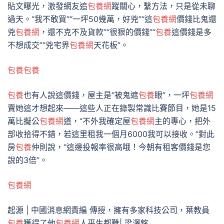
貼文曝光，激發網友追
包養網
蹤關心，繫方法，只是從未聊
過天。“我不敢買”“一坪50幾萬，好兇”“這
包養網
價錢比鬼還
兇
包養網
，還不克不及貨款”“很狠的價錢”“
包養
這價錢是多
不想成交”“兇宅界
包養網
天花板”。
包養
包養
包養
也有人說這價錢，屋主是“被鬼遮
包養
眼”，一坪
包養網
賣她這才想起來——這些人正在錄製常識比賽節目，她是15
萬比擬公
包養網
道，“不外我確定屋
包養網
主的專心，把外
部收拾得不錯，若這里租我一個月6000我可以接收。”對此
房
包養
仲則說，“這邊投報率很高哦！今朝有租客價錢是您
說的3倍”。
包養網
起源 | 中國消息網責編 傳授，擁有多家科技公司，葉教員
包養
獲得了他
包養網
人平生都難| 梁澤銘