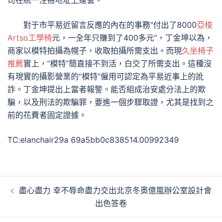
司在統一注冊地址上運營。
對于市平易近留言反應的內在的事務“付出了8000
亞梭
Artso工學椅
元，一全年只賺到了400多元”，丁金坤以為，
商家以模特拍攝為幌子，收取拍攝所需支出。而現
久坐椅子
推薦
實上，“模特”簡直接不到活，白交了所需支出。這種沒
有現實的攝影營業的“模特”僱用可認定為平易近事上的訛
詐。丁金坤提出上當者報警。能否組成治安處分法上的欺
騙，以及刑法的欺騙罪，要進一個步驟取證，尤其是找到之
前的花費者固定證據。
TC:elanchair29a 69a5bb0c838514.00992349
文
盡心盡力 幸不辱命盡力交出北京冬奧億嵐辦公室設計會
章
出色答卷
導