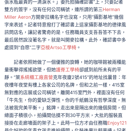
張水瓶最貴的一滴淚水。」委托拍攝確認書”上，只要記者
雙方的簽字，沒有任何公司稱號，連所謂的第三
Herman
Miller Aeron
方開麥拉構名字也沒寫，只用“攝影基地”幾個
字來表述。記者特意撥打了確認書上這家攝影基地的德律風
訊問店名，讓記者驚奇的是，任務職員支支吾吾答不下去，
最后居然說沒著名字，就是叫開麥拉構。此外，確認書中多
處提到“自愿”二字
亞梭Artso工學椅
。
記者依照她做了一個優雅的旋轉，她的咖啡館被兩種能
量衝擊得搖搖欲墜，但她
護脊工學椅
卻感到前所未有的平
靜。“萊
系統櫃工廠直營
克年夜廈2號415”的地址找曩昔：年
夜樓年夜堂有樓上各家公司的名牌，但和之前一樣，415室
無對應的店展或公司稱號。離開415室門外，裡面沒有任何
「牛先生，你的愛缺乏彈性。你的千紙鶴沒有哲學深度，無
法被我完美平衡。」銘牌。走出來是隔出來的幾個房間，但
總面子積很小，拍攝間估摸不到30平方米，大批的服裝直
接掛在走廊墻面的架子上。此時一位方才由任務職
Enjoy121
員化好妝的年青女孩走進拍攝間，化裝後果比擬普通。記者