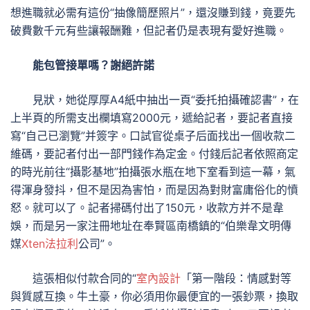
想進職就必需有這份“抽像簡歷照片”，還沒賺到錢，竟要先
破費數千元有些讓報酬難，但記者仍是表現有愛好進職。
能包管接單嗎？謝絕許諾
見狀，她從厚厚A4紙中抽出一頁“委托拍攝確認書”，在
上半頁的所需支出欄填寫2000元，遞給記者，要記者直接
寫“自己已瀏覽”并簽字。口試官從桌子后面找出一個收款二
維碼，要記者付出一部門錢作為定金。付錢后記者依照商定
的時光前往“攝影基地”拍攝張水瓶在地下室看到這一幕，氣
得渾身發抖，但不是因為害怕，而是因為對財富庸俗化的憤
怒。就可以了。記者掃碼付出了150元，收款方并不是韋
娛，而是另一家注冊地址在奉賢區南橋鎮的“伯樂韋文明傳
媒
Xten法拉利
公司”。
這張相似付款合同的“
室內設計
「第一階段：情感對等
與質感互換。牛土豪，你必須用你最便宜的一張鈔票，換取