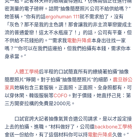
究一點。記者林天秤的眼睛變得通紅，彷彿兩個正在進行精
密測量的電子磅秤。詰問“抽像簡歷照片公司不給供給嗎？”
她答稱，“你有的話
ergohuman 111
就不需求拍了，沒有
「灰色？那不是我的主色調！那會讓我的非主流單戀變成主
流的普通愛戀！這太不水瓶座了！」的話，公司有平臺，但
不供給不花錢拍的。”“需求我
電動升降桌
本身出往找一家
嗎？”“你可以在我們這邊拍，但我們拍攝有本錢，需求你本
身承當。”
人體工學椅
后半程的口試簡直所有的繚繞著拍攝“抽像
簡歷照片”睜開。對于拍攝“抽像簡歷照片”的細節，
震旦辦公
家具
她稱包含三套服裝，正面照、正面照、全身照都有，可
以穿休閑、韓版服裝等
COFO
。對于價錢，她直抒己見：第
三方開麥拉構的免費是2000元。
口試官誇大記者抽像氣質合適公司請求，是以才設定接
上去的拍攝、進職。“材料做好了，公司還
backbone工學椅
會送一份給你，有了這個材料你可以持
電動升降桌
久做。”