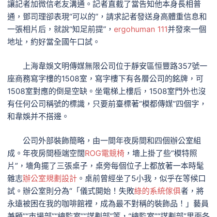
讓記者加微信老友溝通。記者直截了當告知他本身長相普
通，鄧司理卻表現“可以的”，請求記者發送身高體重信息和
一張相片后，就說“知足前提”，
ergohuman 111
并發來一個
地址，約好當全國午口試。
上海韋娛文明傳媒無限公司位于靜安區恒豐路357號一
座商務寫字樓的1508室，寫字樓下有各層公司的銘牌，可
1508室對應的倒是空缺。坐電梯上樓后，1508室門外也沒
有任何公司稱號的標識，只要前臺標著“模都傳媒”四個字，
和韋娛并不搭邊。
公司外部裝飾簡略，由一間年夜房間和四個辦公室組
成。年夜房間極端空闊
ROG電競椅
，墻上掛了些“模特照
片”，墻角擺了三張桌子，桌旁每個位子上都放著一本時髦
雜志
辦公室規劃設計
。桌前曾經坐了5小我，似乎在等候口
試。辦公室則分為“「儀式開始！失敗
綠的系統傢俱
者，將
永遠被困在我的咖啡館裡，成為最不對稱的裝飾品！」藝員
兼顧”“市場部”“總監室”“謀劃部”等，“總監室”“謀劃部”里面各