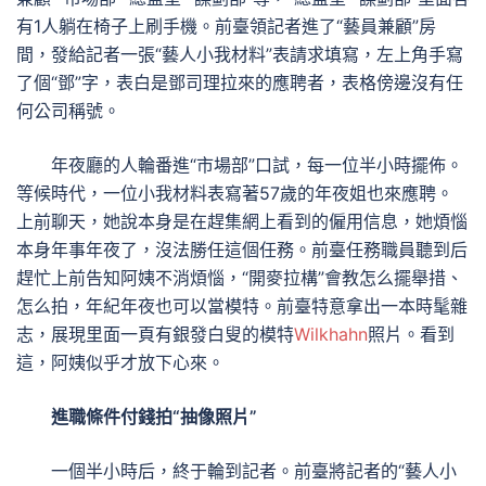
有1人躺在椅子上刷手機。前臺領記者進了“藝員兼顧”房
間，發給記者一張“藝人小我材料”表請求填寫，左上角手寫
了個“鄧”字，表白是鄧司理拉來的應聘者，表格傍邊沒有任
何公司稱號。
年夜廳的人輪番進“市場部”口試，每一位半小時擺佈。
等候時代，一位小我材料表寫著57歲的年夜姐也來應聘。
上前聊天，她說本身是在趕集網上看到的僱用信息，她煩惱
本身年事年夜了，沒法勝任這個任務。前臺任務職員聽到后
趕忙上前告知阿姨不消煩惱，“開麥拉構”會教怎么擺舉措、
怎么拍，年紀年夜也可以當模特。前臺特意拿出一本時髦雜
志，展現里面一頁有銀發白叟的模特
Wilkhahn
照片。看到
這，阿姨似乎才放下心來。
進職條件付錢拍“抽像照片”
一個半小時后，終于輪到記者。前臺將記者的“藝人小