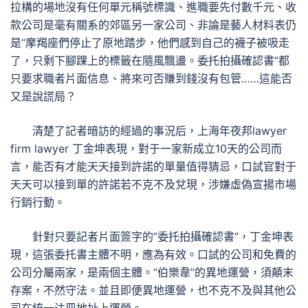
拉構的場地沒有任何單元稱號標識、進職要先付數千元、收
款公司是毫有關系的郊區另一家公司、非論是藝人材料表仍
是“摩羯座們停止了原地踏步，他們感到自己的襪子被吸走
了，只剩下腳踝上的標籤在隨風飄盪。委托拍攝確認書”都
只要求職者片面信息、將來可否賺到錢沒有包管……這能否
又是說謊局？
清楚了記者暗訪的經過的事況后，上海年夜邦lawyer
firm lawyer 丁金坤表現，對于一家新成立10天的公司而
言，能否有才能天天接到許諾的單量值得猜忌，口試官對于
天天可以接到單的許諾若不克不及兌現，涉嫌虛偽宣揚市場
行銷行動。
針對只要記者片面簽字的“委托拍攝確認書”，丁金坤表
現，這張委托書主體不明，應為有效。口試的公司和免費的
公司分屬兩家，是兩個主體。“伯樂韋”的異地運營，須顛末
存案，不然守法。並且即便異地運營，也不克不及與其他公