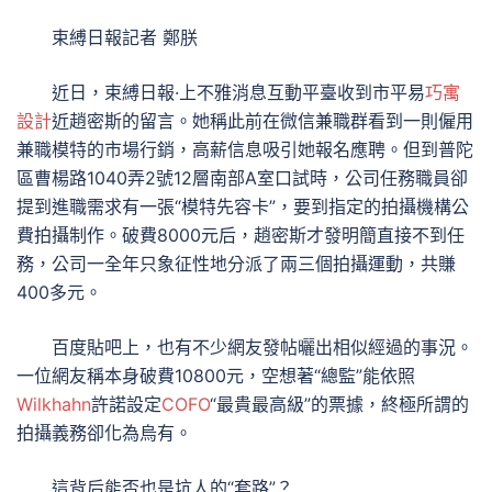
束縛日報記者 鄭朕
近日，束縛日報·上不雅消息互動平臺收到市平易
巧寓
設計
近趙密斯的留言。她稱此前在微信兼職群看到一則僱用
兼職模特的市場行銷，高薪信息吸引她報名應聘。但到普陀
區曹楊路1040弄2號12層南部A室口試時，公司任務職員卻
提到進職需求有一張“模特先容卡”，要到指定的拍攝機構公
費拍攝制作。破費8000元后，趙密斯才發明簡直接不到任
務，公司一全年只象征性地分派了兩三個拍攝運動，共賺
400多元。
百度貼吧上，也有不少網友發帖曬出相似經過的事況。
一位網友稱本身破費10800元，空想著“總監”能依照
Wilkhahn
許諾設定
COFO
“最貴最高級”的票據，終極所謂的
拍攝義務卻化為烏有。
這背后能否也是坑人的“套路”？