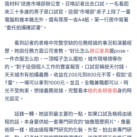
我材料”送進市場部辦公室，召喚記者出去口試。一名看起
來三十多歲的男子是口試官，這個“市場部”桌子上除了一臺
電腦和幾本雜志外，還有厚厚一沓A4紙，第一行居中寫著
“委托拍攝確認書”。
看到記者的表格中完整空缺的任務經過的事況和演藝經
歷，她說任務方面公司會教，“好比怎么
辦公家具
擺pose，
一件衣服怎么拍、一頂帽子怎么擺拍，城市現場領導你
的。”對于這個個人工作的豐富報答，口試官稱按天付錢，
天天城市有拍攝義務，收益在200元到800元不等。假如“走
T臺”，一場可以拿到1000元。並且，全職兼職都可以，時
光不受拘束，想接義務就接，完整看本
綠的系統傢俱
身的時
光設定。
話鋒一轉，她談到最主要的一點，如果口試及格經由過
程的話，本身要供給一套專門研究的“抽像簡歷照片”，像藝
術照一樣，經由過程專門研究的化裝、外型，拍出來專門研