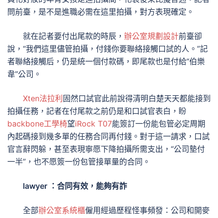
問前臺，是不是進職必需在這里拍攝，對方表現確定。
就在記者要付出尾款的時辰，
辦公室規劃設計
前臺卻
說，“我們這里儘管拍攝，付錢你要聯絡接觸口試的人。”記
者聯絡接觸后，仍是統一個付款碼，即尾款也是付給“伯樂
韋”公司。
Xten法拉利
固然口試官此前說得清明白楚天天都能接到
拍攝任務，記者在付尾款之前仍是和口試官表白，盼
backbone工學椅
望
iRock T07
能簽訂一份能包管必定周期
內起碼接到幾多單的任務合同再付錢。對于這一請求，口試
官言辭閃躲，甚至表現寧愿下降拍攝所需支出，“公司墊付
一半”，也不愿簽一份包管接單量的合同。
lawyer ：合同有效，能夠有詐
全部
辦公室系統櫃
僱用經過歷程怪事頻發：公司和開麥