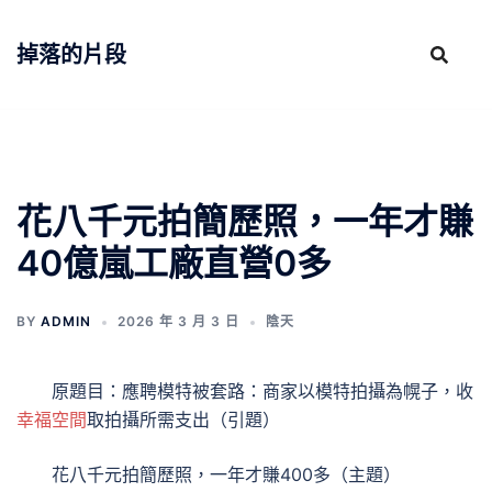
跳
至
掉落的片段
主
要
內
容
花八千元拍簡歷照，一年才賺
40億嵐工廠直營0多
BY
ADMIN
2026 年 3 月 3 日
陰天
原題目：應聘模特被套路：商家以模特拍攝為幌子，收
幸福空間
取拍攝所需支出（引題）
花八千元拍簡歷照，一年才賺400多（主題）