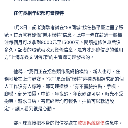
任何長相年紀都可當模特
1月3日，記者測驗考試在“58同城”找任務平臺注冊了賬
號。首頁就有幾條“僱用模特”信息，此中一條在薪酬一欄標
注每個月可以拿到8000元至15000元。閱讀這條信息后沒
多久，記者的賬號就收到幾條信息，是方才那條信息的僱用
方“上海韋娛文明傳媒”的主管鄧司理發來的。
他稱，“我們正在招各類作風網拍模特，新人也可，任
務地址在上海靜安。”似乎是煩惱“模特”這種長相請求高的個
人工作沒有人應聘，鄧司理還說，“有不露臉拍攝，手模、
腳模、部分拍攝，中齡、年夜齡、年夜碼都可以，時光不受
拘束，薪水日結，有無經歷均可報名，拍攝可以就近設
定”，讓人看到很是心動。
鄧司理直接把本身的微信發送在
歐德系統傢俱
信息中，