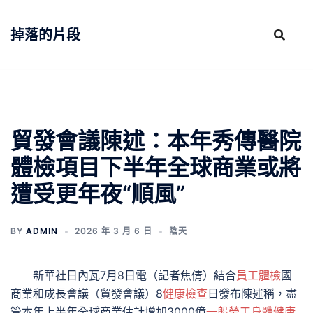
跳
至
掉落的片段
主
要
內
容
貿發會議陳述：本年秀傳醫院
體檢項目下半年全球商業或將
遭受更年夜“順風”
BY
ADMIN
2026 年 3 月 6 日
陰天
新華社日內瓦7月8日電（記者焦倩）結合
員工體檢
國
商業和成長會議（貿發會議）8
健康檢查
日發布陳述稱，盡
管本年上半年全球商業估計增加3000億
一般勞工身體健康