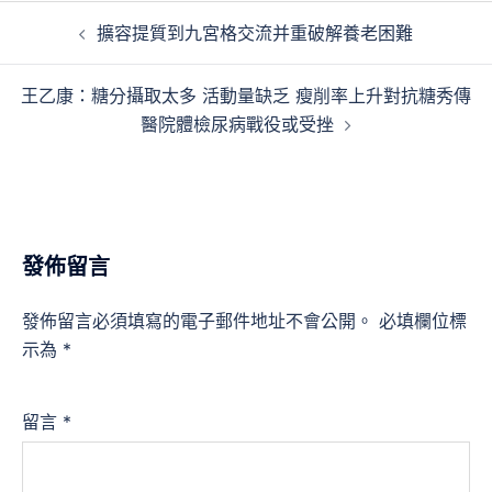
文
擴容提質到九宮格交流并重破解養老困難
章
導
王乙康：糖分攝取太多 活動量缺乏 瘦削率上升對抗糖秀傳
覽
醫院體檢尿病戰役或受挫
發佈留言
發佈留言必須填寫的電子郵件地址不會公開。
必填欄位標
示為
*
留言
*