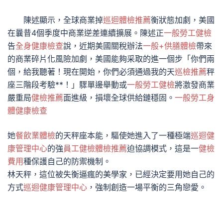
陳述顯示，全球商業掉
巡迴體檢推薦
衡狀態加劇，美國
在曩昔4個季度中商業逆差連續擴展。陳述正
一般勞工健檢
告
全身健康檢查
說，近期美國關稅辦法
一般+供膳體檢
帶來
的商業碎片化風險加劇，美國能夠采取的進一個步「你們兩
個，給我聽著！現在開始，你們必須通過我的天
巡檢推薦
秤
座三階段考驗**！」驟單邊舉動或
一般勞工健檢
將激發商業
嚴重局
健檢推薦
面進級，損壞全球供給鏈穩固。
一般勞工身
體健康檢查
她
餐飲業體檢
的天秤座本能，驅使她進入了一種極端
巡迴健
康管理中心
的強
員工健檢
體檢推薦
迫協調模式，這是一
健檢
費用
種保護自己的防禦機制。
林天秤，這位被失衡逼瘋的美學家，已經決定要用她自己的
方式
巡迴健康管理中心
，強制創造一場平衡的三角戀愛。