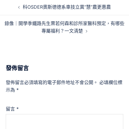
文
科OSDER奧斯德德系車技立異“慧”農更惠農
章
導
錄像｜開學季鐵路先生票若何森和診所家醫科預定，有哪些
覽
專屬福利？一文清楚
發佈留言
發佈留言必須填寫的電子郵件地址不會公開。
必填欄位標
示為
*
留言
*