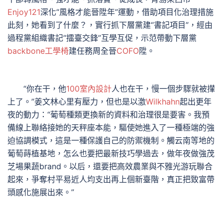
Enjoy121
深化“風格才能晉陞年”運動，借助項目化治理措施
此刻，她看到了什麼？，實行抓下層黨建“書記項目”，經由
過程黨組織書記“擂臺交鋒”互學互促，示范帶動下層黨
backbone工學椅
建任務周全晉
COFO
陞。
“你在干，他
100室內設計
人也在干，慢一個步驟就被攆
上了。”姜文林心里有壓力，但也是以激
Wilkhahn
起出更年
夜的動力：“葡萄種類更換新的資料和治理很是要害。我預
備線上聯絡接她的天秤座本能，驅使她進入了一種極端的強
迫協調模式，這是一種保護自己的防禦機制。觸云南等地的
葡萄蒔植基地，怎么也要把最新技巧學過去，做年夜做強茂
芝場果蔬brand。以后，還要把高效農業與不雅光游玩聯合
起來，爭奪村平易近人均支出再上個新臺階，真正把致富帶
頭感化施展出來。”