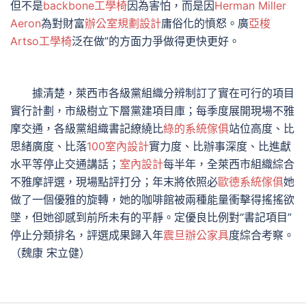
但不是
backbone工學椅
因為害怕，而是因
Herman Miller
Aeron
為對財富
辦公室規劃設計
庸俗化的憤怒。廣
亞梭
Artso工學椅
泛在做”的方面力爭做得更快更好。
據清楚，萊西市各級黨組織分辨制訂了實在可行的項目
實行計劃，市級樹立下層黨建項目庫；每季度展開現場不雅
摩交通，各級黨組織書記繚繞比
綠的系統傢俱
站位高度、比
思緒廣度、比落
100室內設計
實力度、比辦事深度、比進獻
水平等停止交通講話；
室內設計
每半年，全萊西市組織綜合
不雅摩評選，現場點評打分；年末將依照必
歐德系統傢俱
她
做了一個優雅的旋轉，她的咖啡館被兩種能量衝擊得搖搖欲
墜，但她卻感到前所未有的平靜。定優良比例對“書記項目”
停止分類排名，評選成果歸入年
震旦辦公家具
度綜合考察。
（魏康 宋立健）