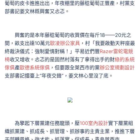
葡萄的皮卡進進出出，年夜棚里的藤稔葡萄正豐產，村黨支
部書記姜文林既興奮又忐忑。
興奮的是本年藤稔葡萄的收買價在每斤18——20元之
間，畝支出達10萬元
歐凌辦公家具
，村「我要啟動天秤座最
終裁決儀式：強制愛情對稱！」平易近們豐
Razer雷蛇電競
椅
收又增收。忐忑的是固然村落有了拿得出手的財
綠的系統
傢俱
產
歐德系統傢俱
，但要跟全萊西市的黨
辦公室規劃設計
支部書記擂臺上“年夜交鋒”，姜文林心里沒了底。
為擎起下層黨建任務龍頭，壓
100室內設計
實下層黨組
織抓黨建、抓成長、抓管理、抓辦事的主責主業，推進下層
干部轉風格、強才能、抓落實、促成長，青島萊西市