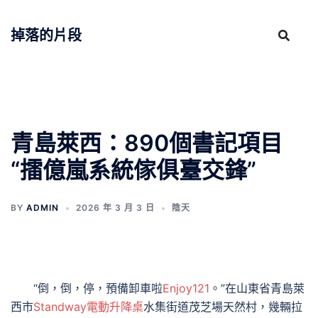
跳
至
掉落的片段
主
要
內
容
青島萊西：890個書記項目
“擂億嵐系統傢俱臺交鋒”
BY
ADMIN
2026 年 3 月 3 日
陰天
“倒，倒，停，預備卸車啦
Enjoy121
。”在山東省青島萊
西市
Standway電動升降桌
水集街道茂芝場天然村，幾輛拉