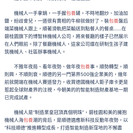
機械人一手拿鍋，一手握
包養
鏟，不時地翻炒、加油加
鹽，紛歧會兒，一道很有賣相的牛柳就做好了，裝
包養
盤后
端菜機械人跟上，順著滑軌把菜輸送到點餐人的餐桌……在
碧桂園旗下的博智林機械人公司，將來餐廳的樣子已然展示
在人們眼前。除了餐廳機械人，這家公司還在研制生孩子建
筑機械人、社區辦事機械人。
不雅年夜局、看年夜勢、做年夜
包養
事。順勢轉型，順
則興，不順則衰。順德的另一門第界500強企業美的，幾年
前就開端在機械人賽道發力，收買德國機械人鉅子庫卡更是
惹起全球財產界的注視，今朝美的的智能制造財產基地一期
已完成試產。
機械人是“制造業皇冠頂真個明珠”，碧桂園和美的擁抱
機械人海
包養
潮的背后，是順德適應新科技反動年夜勢，以
“科技順德”推進轉型成長，打造智能制造新窪地的不懈盡