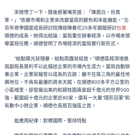
宋微愣了一下，隨後抿著嘴笑道：「陳居白，你真
笨。」“依據市場和企業來改變當局的腳色和本能機能。”北
京年夜學國度成長研討院傳授陳春花20多年跟蹤研討
包養
順德的成長，她得出結論：當局重在辦事經濟，以市場來領
導當局任務，順德發明了市場經濟的當局實行新形式。
“給點陽光就殘暴，給點雨露就綻放。”順德區經濟增進
局副局長曾利平以此描述企業的市場內生涯力。當局自動辦
事企業，企業就報答以成長的古跡：雖不在珠三角的最佳地
輿地位，不具有最優的資本天賦，在順德800多平方公里的
小區域里，卻發展出美的和碧桂園兩家超千億元的世界500
強，範圍超十億元的企業近80家，還有一大量“隱形冠軍”和
有數中小微企業，順德也長居百強區之首。
能應用紀律：對標國際、堅持特點