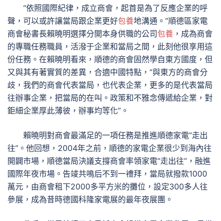
“依照國際紀律，成立商會，起首是為了反應企業的呼
聲，可以或許讓當局跟企業更好
包養
地溝通。”順德區家電
商會秘書長賴曉明選擇分開本身供職的公司
包養
，成為商會
的專職任務職員，活潑于企業和當局之間，此刻他很享用這
份任務。在賴曉明看來，順德的商會固然學自東方國度，但
又與其有著實質的差異，合適中國特點，“與東方的商會分
歧，我們的商會代表當局，也代表企業，更多的是代表當局
往辦事企業，把當局的在叫。政策和不雅念傳遞給企業，對
鉅細企業厚此薄彼，辦事均等化”。
賴曉明對商會最滿足的一項任務是推進順德家電“走出
往”。他回想，2004年之前，順德的家電企業很少到海內往
開闢市場，順德當局決議支撐商會率領家電“走出往”，融進
國際年夜市場。告竣共鳴后不到一禮拜，當局就撥款1000
萬元，由商會租下2000多平方米的攤位，設定300多人往
參展，成為昔時德國科隆家電展的最年夜展團。