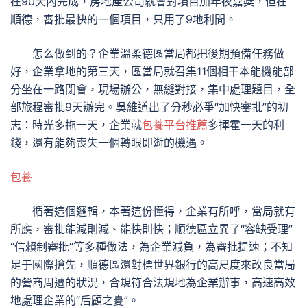
在90天內完成，房地產公司就會對項目加年夜嘉獎，但在
順德，審批最快的一個項目，只用了9地利間。
怎么做到的？企業溫柔德區當局都把後期預備任務做
好，企業拿地的第三天，區當局就召集11個相干本能機能部
分坐在一路閉會，現場辦公，無縫對接，集中處理題目，全
部旅程審批9天辦完。吳維道出了分秒必爭“加快審批”的初
志：時光多拖一天，企業就
包養平台推薦
多揮霍一天的利
錢，還有能夠喪失一個轉眼即逝的機遇。
包養
循著這個邏輯，本著這份懂得，企業有所呼，當局就有
所應，審批能減則減、能快則快；順德區立異了“容缺受理”
“信賴制審批”等多種做法，為企業減負，為審批提速；不知
足于國際搶先，順德區還對標世界銀行的高尺度來改良當局
的營商周遭的狀況，合規符合法規地為企業辦事，高速高效
地處理企業的“后顧之憂”。