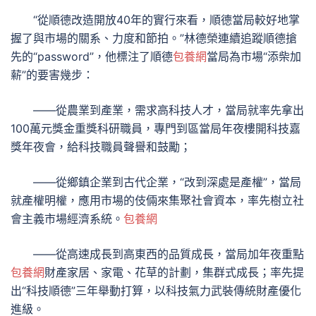
“從順德改造開放40年的實行來看，順德當局較好地掌
握了與市場的關系、力度和節拍。”林德榮連續追蹤順德搶
先的“password”，他標注了順德
包養網
當局為市場“添柴加
薪”的要害幾步：
——從農業到產業，需求高科技人才，當局就率先拿出
100萬元獎金重獎科研職員，專門到區當局年夜樓開科技嘉
獎年夜會，給科技職員聲譽和鼓勵；
——從鄉鎮企業到古代企業，“改到深處是產權”，當局
就產權明權，應用市場的伎倆來集聚社會資本，率先樹立社
會主義市場經濟系統。
包養網
——從高速成長到高東西的品質成長，當局加年夜重點
包養網
財產家居、家電、花草的計劃，集群式成長；率先提
出“科技順德”三年舉動打算，以科技氣力武裝傳統財產優化
進級。