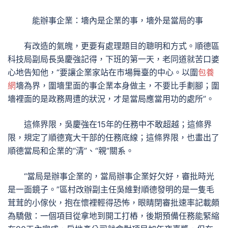
能辦事企業：墻內是企業的事，墻外是當局的事
有改造的氣魄，更要有處理題目的聰明和方式。順德區
科技局副局長吳慶強記得，下班的第一天，老同道就苦口婆
心地告知他，“要讓企業家站在市場舞臺的中心。以圍
包養
網
墻為界，圍墻里面的事企業本身做主，不要比手劃腳；圍
墻裡面的是政務周遭的狀況，才是當局應當用功的處所”。
這條界限，吳慶強在15年的任務中不敢超越；這條界
限，規定了順德寬大干部的任務底線；這條界限，也畫出了
順德當局和企業的“清”、“親”關系。
“當局是辦事企業的，當局辦事企業好欠好，審批時光
是一面鏡子。”區村改辦副主任吳維對順德發明的是一隻毛
茸茸的小傢伙，抱在懷裡輕得恐怖，眼睛閉審批速率記載頗
為驕傲：一個項目從拿地到開工打樁，後期預備任務能緊縮