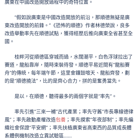
廣東在中國改造開放過程中的奇特位置。
“假如說廣東是中國改造開放的前沿，那順德無疑是廣
東改造開放的前鋒。”《恐怖的順德》作者林德榮說，良多
改造舉動率先在順德試點，獲得經歷后推向廣東全省甚至全
國。
桂畔河從順德區穿城而過，水闊潮平，白色浮球拉出了
賽道，龍船靠岸，隨時束裝待發。順德平易近間有“龍船賽
舟”的傳統，每年端午節，這里會鑼鼓喧天、龍船齊發，劃
的是“順德撓法”，比的是齊心合力，拼的是奮勇當先。
是以，在順德，聽得最多的兩個字就是“率先”。
率先引進“三來一補”古代產業；率先守舊“市長專線德律
風”；率先啟動產權改造
包養
；率先摸索“年夜部制”；率先編
織社會保證“平安網”；率先扶植廣東省高東西的品質成長體
系體例機制改造立異試驗區……