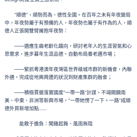
“順德”，順勢而為、德性全國。在百年之未有年夜變局
中，年夜勢屬于有預備的人，年夜勢也屬于有作為的人，順
德人正張開雙臂擁抱年夜勢：
——適應生齒老齡化趨向，研討老年人的生涯習氣和心
思需求，進步暮年生涯品德，自動布局養老邁市場；
——緊抓粵港澳年夜灣區世界級城市群的新機會，內聯
外通，完成從地輿周遭的狀況到財產集群的融會；
——積極貫徹落實國度“一帶一路”計謀，不竭開闢南
美、中東、非洲等新興市場，“一帶她愣了一下。一路”成順
德外貿新增加點……
能敢于擔負：聞雞起舞、風雨無阻