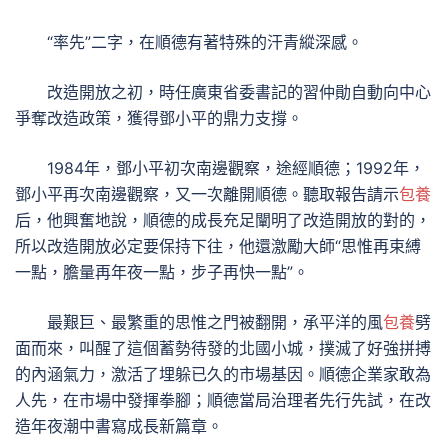
“率先”二字，在順德有著特殊的汗青縱深感。
改造開放之初，時任廣東省委書記的習仲勛自動向中心
爭奪改造政策，獲得鄧小平的鼎力支撐。
1984年，鄧小平初次南邊觀察，途經順德；1992年，
鄧小平再次南邊觀察，又一次離開順德。聽取報告請示
包養
后，他興奮地說，順德的成長充足闡明了改造開放的對的，
所以改造開放必定要保持下往，他還激勵大師“思惟再束縛
一點，膽量再年夜一點，步子再快一點”。
最艱巨、最繁重的思惟之門被翻開，承平洋的風
包養
劈
面而來，叫醒了這個蓄勢待發的北國小城，撲滅了好強拼搏
的內涵氣力，激活了埋躲已久的市場基因。順德企業家敢為
人先，在市場中發揮拳腳；順德當局治理者先行先試，在改
造年夜潮中書寫成長新篇章。