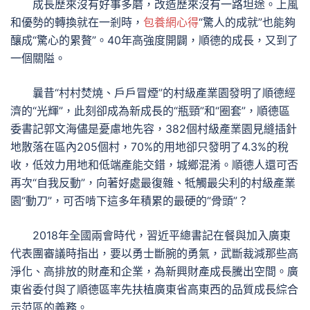
成長歷來沒有好事多磨，改造歷來沒有一路坦途。上風
和優勢的轉換就在一剎時，
包養網心得
“驚人的成就”也能夠
釀成“驚心的累贅”。40年高強度開闢，順德的成長，又到了
一個關隘。
曩昔“村村焚燒、戶戶冒煙”的村級產業園發明了順德經
濟的“光輝”，此刻卻成為新成長的“瓶頸”和“圈套”，順德區
委書記郭文海儘是憂慮地先容，382個村級產業園見縫插針
地散落在區內205個村，70%的用地卻只發明了4.3%的稅
收，低效力用地和低端產能交錯，城鄉混淆。順德人還可否
再次“自我反動”，向著好處最復雜、牴觸最尖利的村級產業
園“動刀”，可否啃下這多年積累的最硬的“骨頭”？
2018年全國兩會時代，習近平總書記在餐與加入廣東
代表團審議時指出，要以勇士斷腕的勇氣，武斷裁減那些高
淨化、高排放的財產和企業，為新興財產成長騰出空間。廣
東省委付與了順德區率先扶植廣東省高東西的品質成長綜合
示范區的義務。