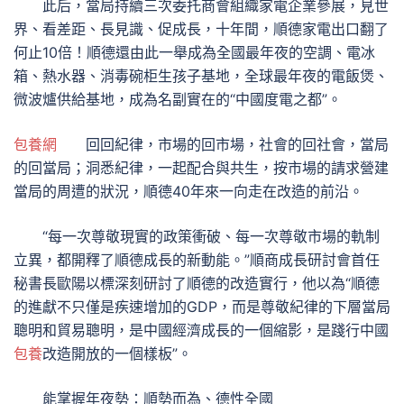
此后，當局持續三次委托商會組織家電企業參展，見世
界、看差距、長見識、促成長，十年間，順德家電出口翻了
何止10倍！順德還由此一舉成為全國最年夜的空調、電冰
箱、熱水器、消毒碗柜生孩子基地，全球最年夜的電飯煲、
微波爐供給基地，成為名副實在的“中國度電之都”。
包養網
回回紀律，市場的回市場，社會的回社會，當局
的回當局；洞悉紀律，一起配合與共生，按市場的請求營建
當局的周遭的狀況，順德40年來一向走在改造的前沿。
“每一次尊敬現實的政策衝破、每一次尊敬市場的軌制
立異，都開釋了順德成長的新動能。”順商成長研討會首任
秘書長歐陽以標深刻研討了順德的改造實行，他以為“順德
的進獻不只僅是疾速增加的GDP，而是尊敬紀律的下層當局
聰明和貿易聰明，是中國經濟成長的一個縮影，是踐行中國
包養
改造開放的一個樣板”。
能掌握年夜勢：順勢而為、德性全國