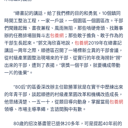
“總書記的講話，給了我們標的目的和勇氣，10個鎮同
時開工整治工程，一家一戶談，一個園區一個園區改。干部
們聞雞起舞、晝夜兼程、風雨無阻，那些啃硬骨頭、找難事
辦的任務排場鼓舞斗志
包養網
；那些敢于擔負、敢于作為的
干部生長起來。”郭文海欣喜地說，
包養網
2019年在總書記
講話一周年之際，順德區召開了一場標新立異的干部會議，
從村級產業園整治現場來的干部、從實行的年夜海撈針“撈”
出來的干部，遭到了表揚，“褒獎一個干部，就要構成帶動
一片的後果”。
“80后”的區委深改辦主任歐勝軍就是在實干中歷練出來
的年青干部，談起順德的村級產業園改革和機構改造成長，
他思緒清楚、一五一十，從題目導向動身，掌握當局
包養網
領導、市場主導準繩，言語間胸中有數。
80歲的招汝基盡管已退休20多年，可是提起40年前的