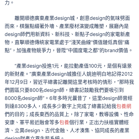
力。
離開順德廣東產業design城，創意design的氣味劈面
而來，棋盤點綴著外墻、產業廢材演變成雕塑，展廳內是
design師們用新資料、新科技、新點子design的家電新產
物，直擊順德傳統家電業處于“淺笑曲線”價值鏈低真個“痛
點”，加強產物競爭力，晉陞“中國度電之都”的brand價值。
“產業design投進1元，能拉動產值100元，是個有遠景
的新財產。”廣東產業design城擔任人姚迪明白地記得2012
年12月9日，習近平總書記離開這里考核時的情形，“那時我
們園區只要800名design師，總書記鼓勵我們要吸引到
8000名design師”。6年多時光曩昔了，這里design師曾經
到達8300多人，成長多少數字上完成了總書記給我
包養網
們的目的；成長東西的品質上，除了家電，教導設備、性命
安康、軍平易近融會等多
包養
個行業，正出力扶植實體經
濟、立異design、古代金融、人才湊集、協同成長的產業
design財產立異生態系統。