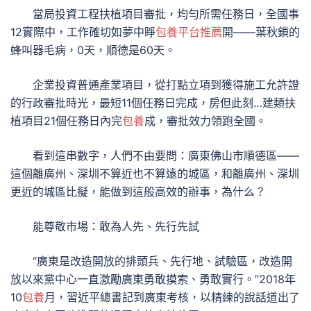
當局投資工程扶植項目審批，均勻所需任務日，全國事
12實際中，工作確切如夢中睜
包養平台推薦
開——葉秋鎖的
蜂叫器毛病，0天，順德是60天。
企業投資普通產業項目，從打點立項到獲得施工允許證
的行政審批時光，最短11個任務日完成，房但此刻…建類扶
植項目21個任務日內完
包養
成，審批效力領跑全國。
看到這串數字，人們不由要問：廣東佛山市順德區——
這個離廣州、深圳不算近也不算遠的城區，和離廣州、深圳
更近的城區比擬，能做到這般高效的辦事，為什么？
能尊敬市場：敢為人先、先行先試
“廣東是改造開放的排頭兵、先行地、試驗區，改造開
放以來黨中心一直激勵廣東勇敢摸索、勇敢實行。”2018年
10
包養
月，習近平總書記到廣東考核，以精練的說話道出了