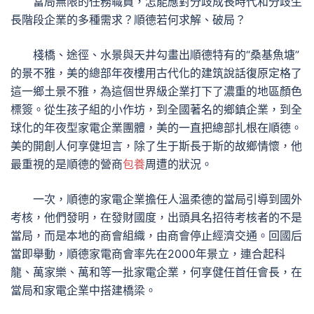
當局無限的任務職員，怎能應對分歧成長時代和分歧生
長階段企業的多種需求？順德若何求解、破局？
棧橋、途徑、水景與天井勾畫出順德特有的“桑基魚塘”
的景不雅，美的總部年夜樓用古代化的建筑說話復原定格了
這一鄉土景不雅，為這個世界級企業打下了濃重的地區顏色
標簽。從生孩子組的小作坊，到全國著名的鄉鎮企業，到全
球化的年夜型家電企業團體，美的一直把總部扎根在順德。
美的開創人何享健坦言，除了生于斯長于斯的故鄉情懷，他
最重視的是順德的營商
包養
周遭的狀況。
一次，順德的家電企業擔任人溫柔德的當局引導到國外
考核，他們發明，在發財國度，出頭具名招待考核者的不是
當局，而是本地的商會組織，由商會停止經濟交通。回國后
當即舉動，順德家電商會率先在2000年景立，連合起科
龍、萬家樂、萬和等一批家電企業，何享健任首任會長，在
當局和家電企業中搭建橋梁。