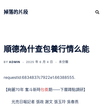
跳
至
掉落的片段
主
要
內
容
順德為什查包養行情么能
BY
ADMIN
2025 年 6 月 4 日
未分類
requestId:6834837c7922e1.66388555.
【絢麗70年 奮斗新時
包養
期——下層蹲點調研】
光亮日報記者 張政 謝文 張玉玲 吳春燕