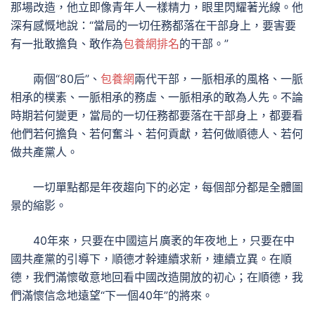
那場改造，他立即像青年人一樣精力，眼里閃耀著光線。他
深有感慨地說：“當局的一切任務都落在干部身上，要害要
有一批敢擔負、敢作為
包養網排名
的干部。”
兩個“80后”、
包養網
兩代干部，一脈相承的風格、一脈
相承的樸素、一脈相承的務虛、一脈相承的敢為人先。不論
時期若何變更，當局的一切任務都要落在干部身上，都要看
他們若何擔負、若何奮斗、若何貢獻，若何做順德人、若何
做共產黨人。
一切單點都是年夜趨向下的必定，每個部分都是全體圖
景的縮影。
40年來，只要在中國這片廣袤的年夜地上，只要在中
國共產黨的引導下，順德才幹連續求新，連續立異。在順
德，我們滿懷敬意地回看中國改造開放的初心；在順德，我
們滿懷信念地遠望“下一個40年”的將來。