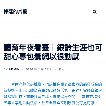
跳
至
掉落的片段
主
要
內
容
體育年夜看臺｜銀齡生涯也可
甜心專包養網以很動感
BY
ADMIN
2026 年 1 月 27 日
陰天
生齒老齡化是挑釁，也是推進體育高東西的品質成長的
新契機。山西以體育賽事激起銀齡活氣，福建社會體育領導
員默默耕作，重慶打造老年人專屬健身空間……當越來越多
老年人享用活動快活，社會溫度與文明厚度便可見可感。