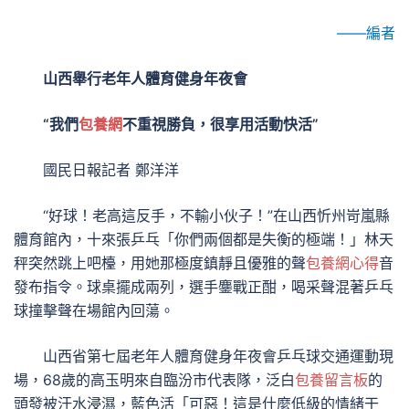
——編者
山西舉行老年人體育健身年夜會
“我們
包養網
不重視勝負，很享用活動快活”
國民日報記者 鄭洋洋
“好球！老高這反手，不輸小伙子！”在山西忻州岢嵐縣
體育館內，十來張乒乓「你們兩個都是失衡的極端！」林天
秤突然跳上吧檯，用她那極度鎮靜且優雅的聲
包養網心得
音
發布指令。球桌擺成兩列，選手鏖戰正酣，喝采聲混著乒乓
球撞擊聲在場館內回蕩。
山西省第七屆老年人體育健身年夜會乒乓球交通運動現
場，68歲的高玉明來自臨汾市代表隊，泛白
包養留言板
的
頭發被汗水浸濕，藍色活「可惡！這是什麼低級的情緒干