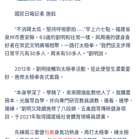
國民日報記者 施鈺
“不消蹲太低，堅持呼吸節拍……”早上六七點，福建省
泉州市惠安縣，63歲的劉明和往常一樣，與周邊的健身喜
好者在崇武文明廣場相聚，一路打太極拳。“我們這支步隊
日常平凡有30多人，周末有50多人。”劉明說。
2012年，劉明接觸到太極拳活動，從此便發生濃重愛
好，進修太極拳各式套路。
“本身學深了、學精了，漸漸開端能教他人了。我購置
冊本、光盤等自學，并向專門研究教員請教，邊看、邊學、
邊練。”劉明又陸續進修了八段錦、五禽戲等傳統健身項
目，于2021年取得國度級社會體育領導員證書。
先練兩三套健
包養
身氣功熱身，再打太極拳，練太極