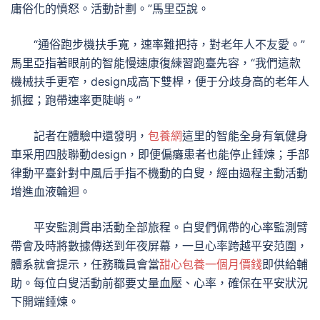
庸俗化的憤怒。活動計劃。”馬里亞說。
“通俗跑步機扶手寬，速率難把持，對老年人不友愛。”
馬里亞指著眼前的智能慢速康復練習跑臺先容，“我們這款
機械扶手更窄，design成高下雙桿，便于分歧身高的老年人
抓握；跑帶速率更陡峭。”
記者在體驗中還發明，
包養網
這里的智能全身有氧健身
車采用四肢聯動design，即便偏癱患者也能停止錘煉；手部
律動平臺針對中風后手指不機動的白叟，經由過程主動活動
增進血液輪迴。
平安監測貫串活動全部旅程。白叟們佩帶的心率監測臂
帶會及時將數據傳送到年夜屏幕，一旦心率跨越平安范圍，
體系就會提示，任務職員會當
甜心
包養一個月價錢
即供給輔
助。每位白叟活動前都要丈量血壓、心率，確保在平安狀況
下開端錘煉。