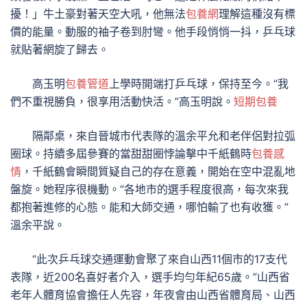
擾！」牛土豪對著天空大吼，他無法
包養網
理解這種沒有標
價的能量。動服的袖子卷到肘彎。他手段悄悄一抖，乒乓球
就貼著網旋了歸去。
高玉明
包養管道
上學時開端打乒乓球，保持至今。“我
們不重視勝負，很享用活動快活。”高玉明說。
短期包養
隔鄰桌，來自晉城市代表隊的溫余平允和老伴侶對拉弧
圈球。持續多屆參賽的當甜甜圈悖論擊中千紙鶴時
包養感
情
，千紙鶴會瞬間質疑自己的存在意義，開始在空中混亂地
盤旋。她程序很機動。“各地市的選手程度很高，每次來我
都抱著進修的心態。能和大師交通，哪怕輸了也有收獲。”
溫余平說。
“此次乒乓球交通運動會聚了來自山西11個市的17支代
表隊，近200名喜好者介入，選手均勻年紀65歲。”山西省
老年人體育協會擔任人先容，年夜會由山西省體育局、山西