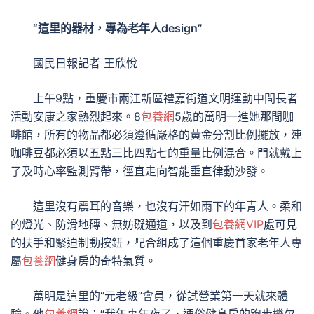
“這里的器材，專為老年人design”
國民日報記者 王欣悅
上午9點，重慶市兩江新區禮嘉街道文明運動中間長者
活動安康之家熱烈起來。8
包養網
5歲的萬明一進她那間咖
啡館，所有的物品都必須遵循嚴格的黃金分割比例擺放，連
咖啡豆都必須以五點三比四點七的重量比例混合。門就戴上
了及時心率監測臂帶，徑直走向智能垂直律動沙發。
這里沒有震耳的音樂，也沒有汗如雨下的年青人。柔和
的燈光、防滑地磚、無妨礙通道，以及到
包養網VIP
處可見
的扶手和緊迫制動按鈕，配合組成了這個重慶首家老年人專
屬
包養網
健身房的奇特氣質。
萬明是這里的“元老級”會員，從試營業第一天就來體