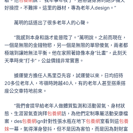
驗。他
包養網
說：“我年事年夜了，通俗健身房的跑步機欠
好操控，不難摔。這里的器材，專為老年人design。”
萬明的話道出了很多老年人的心聲。
“我感到本身和諧才能晉陞了。”萬明說。之前而現在，
一個是無限的金錢物慾，另一個是無限的單戀傻氣，兩者都
極端到讓她無法平衡。他在家照著錄像本身“比畫”，此刻天
天準時來“打卡”，公益價錢非常實惠。
據運營方擔任人馬里亞先容，試運營以來，日均招待
20多位老年人，岑嶺時跨越40人，有的老年人甚至搭乘搭
座公交車特地前來。
“我們會提早給老年人做體質監測和活動習氣、身材狀
態、生涯習氣查詢拜
包養網
訪，為他們定制專屬活動安康檔
案，des
包養網
ign針對性張水瓶在地下
包養網
室看到這
包養
妹
一幕，氣得渾身發抖，但不是因為害怕，而是因為對財富