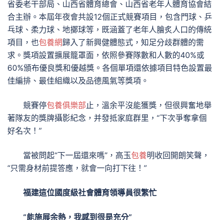
省委老干部局、山西省體育總會、山西省老年人體育協會結
合主辦。本屆年夜會共設12個正式競賽項目，包含門球、乒
乓球、柔力球、地擲球等，既涵蓋了老年人膾炙人口的傳統
項目，也
包養網
歸入了新興健體態式，知足分歧群體的需
求。獎項設置擴展籠罩面，依照參賽隊數和人數的40%或
60%頒布優良獎和優越獎。各個單項還依據項目特色設置最
佳編排、最佳組織以及品德風氣等獎項。
競賽停
包養俱樂部
止，溫余平沒能獲獎，但很興奮地舉
著隊友的獎牌攝影紀念，并發抵家庭群里，“下次爭奪拿個
好名次！”
當被問起“下一屆還來嗎”，高玉
包養
明收回開朗笑聲，
“只需身材前提答應，就會一向打下往！”
福建這位國度級社會體育領導員很繁忙
“能施展余熱，我感到很是充分”