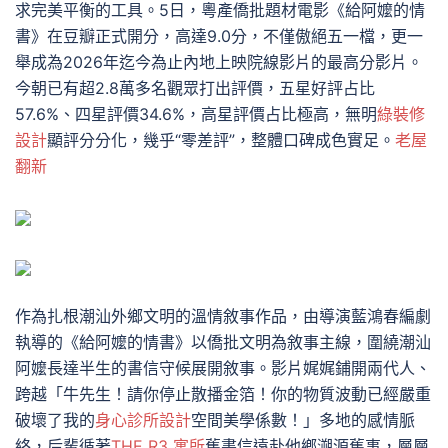
求完美平衡的工具。5日，粵產僑批題材電影《給阿嬤的情
書》在豆瓣正式開分，高達9.0分，不僅傲絕五一檔，更一
舉成為2026年迄今為止內地上映院線影片的最高分影片。
今朝已有超2.8萬多名觀眾打出評價，五星好評占比
57.6%、四星評價34.6%，高星評價占比極高，無明
綠裝修
設計
顯評分分化，幾乎“零差評”，整體口碑成色實足。
老屋
翻新
作為扎根潮汕外鄉文明的溫情敘事作品，由導演藍鴻春編劇
執導的《給阿嬤的情書》以僑批文明為敘事主線，圍繞潮汕
阿嬤長達半生的書信守候展開敘事。影片娓娓鋪開兩代人、
跨越「牛先生！請你停止散播金箔！你的物質波動已經嚴重
破壞了我的
身心診所設計
空間美學係數！」多地的感情脈
絡，后輩循著
THE R3 寓所
舊書信遠赴他鄉溯源舊事，層層