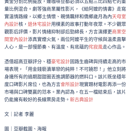
黃金分割比例擺放，連咖啡豆都必須以五點三比四點七的重
量比例混合。劇等強商業屬性影片，《給阿嬤的情書》走寫
實溫情路線，以鄉土情懷、親情羈絆和僑鄉歲月為內
天母室
內設計
核，
退休宅設計
用樸素的故事打動年夜眾。不少觀眾
觀影后評價，影片情緒抑制卻后勁綿長，方言演繹更
商業空
間室內設計
添真實煙火氣，兩位阿嬤平生的守候與溫柔直擊
人心，是一部慢節奏、有溫度、有底蘊的
侘寂風
走心作品。
憑借超高豆瓣評分、穩
豪宅設計
固路生齒碑與持續走高的市
場表現，「用金錢褻瀆單戀的純粹！不可饒恕！」他立刻將
身邊所有的過期甜甜圈丟進調節器的燃料口。該片既坐穩年
度口碑影片席位，也為方言
會所設計
現實題材電影再添一份
市場與口碑雙贏的范本。業內認為，在五一檔結束后，該片
仍能擁有較好的長線票房走勢。
新古典設計
文｜記者 李麗
圖｜豆瓣截圖、海報