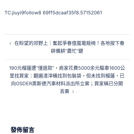
TC:jiuyi9follow8 69ff5dcaaf35f8.57152061
文
在盼望的郊野上｜奮起爭春億嵐電競椅！各地按下春
章
耕備耕“農忙”鍵
導
覽
190元榴蓮遭“僅退款”，商家花費5000余元驅車1600公
里找買家：翻遍渣滓桶找到包裝袋，但未找到榴蓮，已
向OSDER奧斯德汽車材料派出所立案；買家稱已分開
丟棄
發佈留言