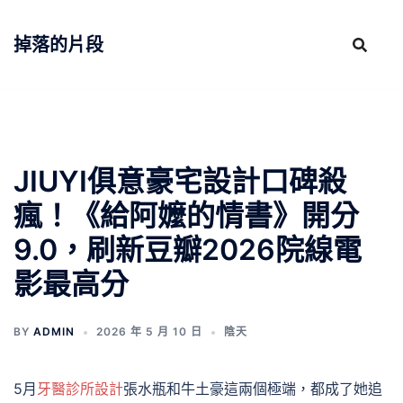
跳
至
掉落的片段
主
要
內
容
JIUYI俱意豪宅設計口碑殺
瘋！《給阿嬤的情書》開分
9.0，刷新豆瓣2026院線電
影最高分
BY
ADMIN
2026 年 5 月 10 日
陰天
5月
牙醫診所設計
張水瓶和牛土豪這兩個極端，都成了她追